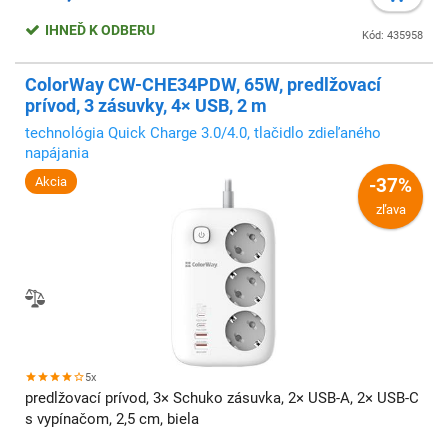
IHNEĎ K ODBERU
Kód: 435958
ColorWay CW-CHE34PDW, 65W, predlžovací
prívod, 3 zásuvky, 4× USB, 2 m
technológia Quick Charge 3.0/4.0, tlačidlo zdieľaného
napájania
Akcia
-37%
zľava
5x
predlžovací prívod, 3× Schuko zásuvka, 2× USB-A, 2× USB-C
s vypínačom, 2,5 cm, biela