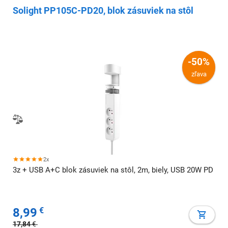
Solight PP105C-PD20, blok zásuviek na stôl
-50%
zľava
2x
3z + USB A+C blok zásuviek na stôl, 2m, biely, USB 20W PD
8,99
€
17,84
€