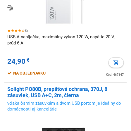
5x
USB-A nabíjačka, maximálny výkon 120 W, napätie 20 V,
prúd 6 A
24,90
€
NA OBJEDNÁVKU
Kód: 467147
Solight PO80B, prepäťová ochrana, 370J, 8
zásuviek, USB A+C, 2m, čierna
vďaka ôsmim zásuvkám a dvom USB portom je ideálny do
domácnosti aj kancelárie