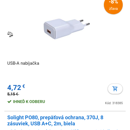
-8%
zľava
USB-A nabíjačka
4,72
€
5,15
€
IHNEĎ K ODBERU
Kód: 318385
Solight PO80, prepäťová ochrana, 370J, 8
zásuviek, USB A+C, 2m, biela