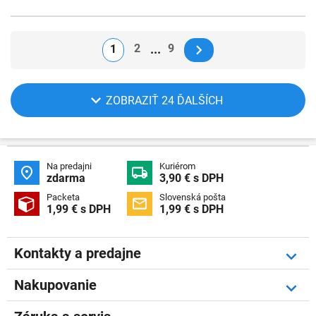
2
9
1
ZOBRAZIŤ 24 ĎALŠÍCH
Na predajni
Kuriérom


zdarma
3,90 € s DPH
Packeta
Slovenská pošta


1,99 € s DPH
1,99 € s DPH
Kontakty a predajne
Nakupovanie