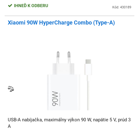
IHNEĎ K ODBERU
Kód: 430189
Xiaomi 90W HyperCharge Combo (Type-A)
USB-A nabíjačka, maximálny výkon 90 W, napätie 5 V, prúd 3
A