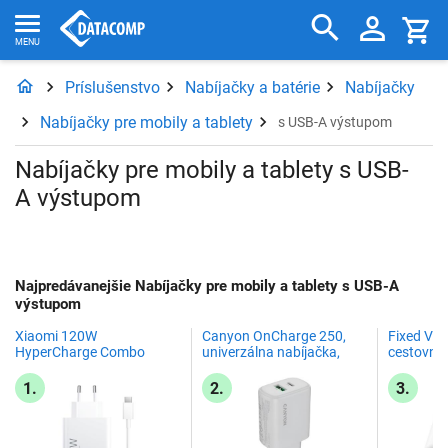
Príslušenstvo
Nabíjačky a batérie
Nabíjačky
Nabíjačky pre mobily a tablety
s USB-A výstupom
Nabíjačky pre mobily a tablety s USB-
A výstupom
Najpredávanejšie Nabíjačky pre mobily a tablety s USB-A
výstupom
Xiaomi 120W
Canyon OnCharge 250,
Fixed Vo
HyperCharge Combo
univerzálna nabíjačka,
cestovný 
(Type-A) EU
biela
UK a USA
a 2xUSB 
1.
2.
3.
PD 70W, b