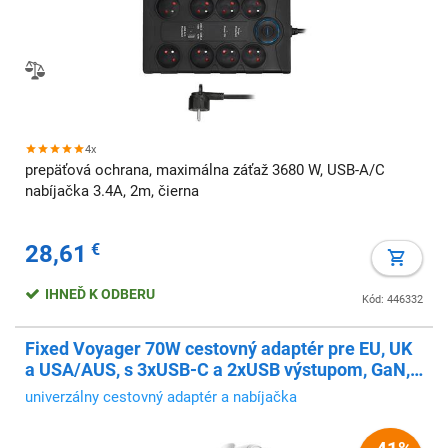
4x
prepäťová ochrana, maximálna záťaž 3680 W, USB-A/C
nabíjačka 3.4A, 2m, čierna
28,61
€
IHNEĎ K ODBERU
Kód: 446332
Fixed Voyager 70W cestovný adaptér pre EU, UK
a USA/AUS, s 3xUSB-C a 2xUSB výstupom, GaN,
PD 70W, biely
univerzálny cestovný adaptér a nabíjačka