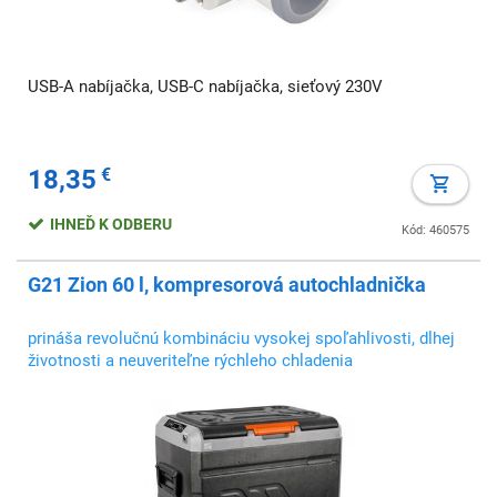
USB-A nabíjačka, USB-C nabíjačka, sieťový 230V
18,35
€
IHNEĎ K ODBERU
Kód: 460575
G21 Zion 60 l, kompresorová autochladnička
prináša revolučnú kombináciu vysokej spoľahlivosti, dlhej
životnosti a neuveriteľne rýchleho chladenia