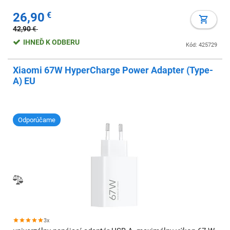
26,90
€
42,90
€
IHNEĎ K ODBERU
Kód: 425729
Xiaomi 67W HyperCharge Power Adapter (Type-
A) EU
Odporúčame
3x