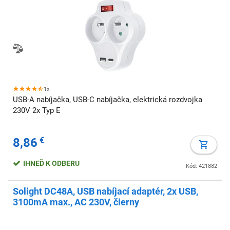
1x
USB-A nabíjačka, USB-C nabíjačka, elektrická rozdvojka
230V 2x Typ E
8,86
€
IHNEĎ K ODBERU
Kód: 421882
Solight DC48A, USB nabíjací adaptér, 2x USB,
3100mA max., AC 230V, čierny