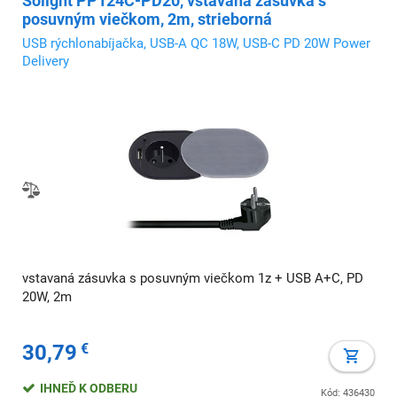
Solight PP124C-PD20, vstavaná zásuvka s
posuvným viečkom, 2m, strieborná
USB rýchlonabíjačka, USB-A QC 18W, USB-C PD 20W Power
Delivery
vstavaná zásuvka s posuvným viečkom 1z + USB A+C, PD
20W, 2m
30,79
€
IHNEĎ K ODBERU
Kód: 436430