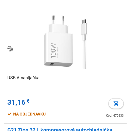
USB-A nabíjačka
31,16
€
NA OBJEDNÁVKU
Kód: 470333
G21 Zion 32 l, kompresorová autochladnička