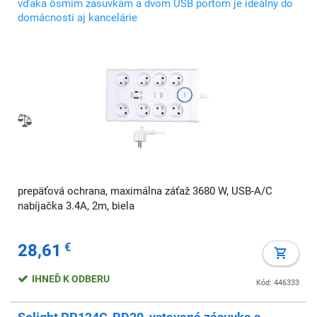
vďaka ôsmim zásuvkám a dvom USB portom je ideálny do
domácnosti aj kancelárie
prepäťová ochrana, maximálna záťaž 3680 W, USB-A/C
nabíjačka 3.4A, 2m, biela
28,61
€
IHNEĎ K ODBERU
Kód: 446333