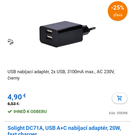
-25%
zľava
USB nabíjací adaptér, 2x USB, 3100mA max., AC 230V,
čierny
4,90
€
6,53
€
IHNEĎ K ODBERU
Kód: 358398
Solight DC71A, USB A+C nabíjací adaptér, 20W,
fast charger