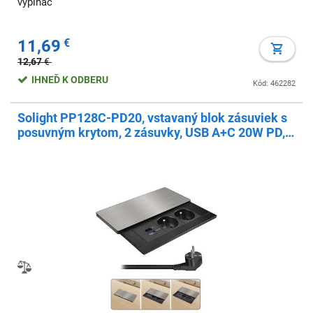
vypínač
11,69
€
12,67
€
IHNEĎ K ODBERU
Kód: 462282
Solight PP128C-PD20, vstavaný blok zásuviek s
posuvným krytom, 2 zásuvky, USB A+C 20W PD,
2m, strieborný