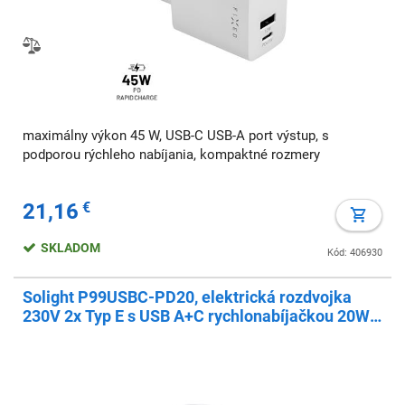
maximálny výkon 45 W, USB-C USB-A port výstup, s
podporou rýchleho nabíjania, kompaktné rozmery
21,16
€
SKLADOM
Kód: 406930
Solight P99USBC-PD20, elektrická rozdvojka
230V 2x Typ E s USB A+C rychlonabíjačkou 20W
PD