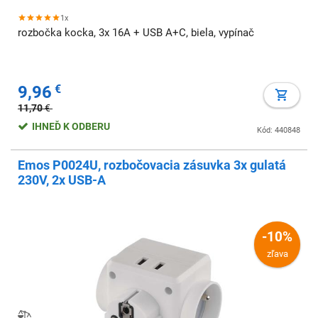
1x
rozbočka kocka, 3x 16A + USB A+C, biela, vypínač
9,96
€
11,70
€
IHNEĎ K ODBERU
Kód: 440848
Emos P0024U, rozbočovacia zásuvka 3x gulatá
230V, 2x USB-A
-10%
zľava