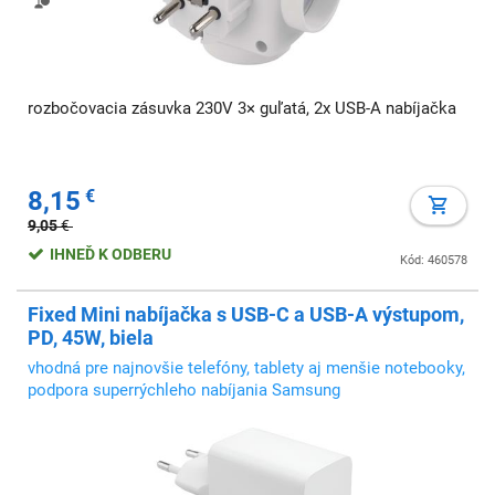
rozbočovacia zásuvka 230V 3× guľatá, 2x USB-A nabíjačka
8,15
€
9,05
€
IHNEĎ K ODBERU
Kód: 460578
Fixed Mini nabíjačka s USB-C a USB-A výstupom,
PD, 45W, biela
vhodná pre najnovšie telefóny, tablety aj menšie notebooky,
podpora superrýchleho nabíjania Samsung