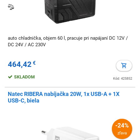
auto chladnička, objem 60 l, pracuje pri napájaní DC 12V /
DC 24V / AC 230V
464,42
€
SKLADOM
Kód: 425852
Natec RIBERA nabíjačka 20W, 1x USB-A + 1X
USB-C, biela
-24%
zľava