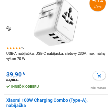
-41%
zľava
2x
USB-A nabíjačka, USB-C nabíjačka, sieťový 230V, maximálny
výkon 70 W
39,90
€
67,90
€
IHNEĎ K ODBERU
Kód: 463668
Xiaomi 100W Charging Combo (Type-A),
nabíjačka