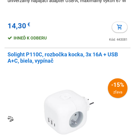
univerzálny napájací adaptér USB-A, maximálny výkon 67 W
14,30
€
IHNEĎ K ODBERU
Kód: 443081
Solight P110C, rozbočka kocka, 3x 16A + USB
A+C, biela, vypínač
-15%
zľava