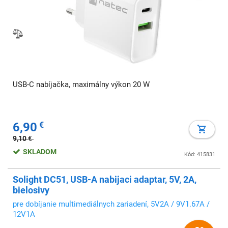
USB-C nabíjačka, maximálny výkon 20 W
6,90
€
9,10
€
SKLADOM
Kód: 415831
Solight DC51, USB-A nabijaci adaptar, 5V, 2A,
bielosivy
pre dobíjanie multimediálnych zariadení, 5V2A / 9V1.67A /
12V1A