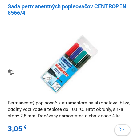
Sada permanentných popisovačov CENTROPEN
8566/4
Permanentný popisovač s atramentom na alkoholovej báze,
odolný voči vode a teplote do 100 °C. Hrot okrúhly, šírka
stopy 2,5 mm. Dodávaný samostatne alebo v sade 4 ks.
Väčšie balenie 10 ks v jednej farbe. Farba: sada 4 ks Šírka
3,05
€
stopy: 2,5 mm Typ hrotu: