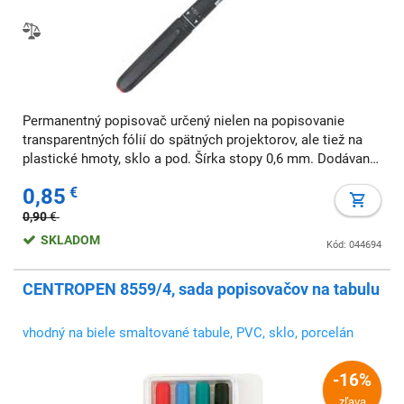
Permanentný popisovač určený nielen na popisovanie
transparentných fólií do spätných projektorov, ale tiež na
plastické hmoty, sklo a pod. Šírka stopy 0,6 mm. Dodávaný
samostatne alebo v 4 ks sade. Väčšie balenie 10 ks v
0,85
€
jednej farbe. Farba: červená Šír
0,90
€
SKLADOM
Kód: 044694
CENTROPEN 8559/4, sada popisovačov na tabulu
vhodný na biele smaltované tabule, PVC, sklo, porcelán
-16%
zľava