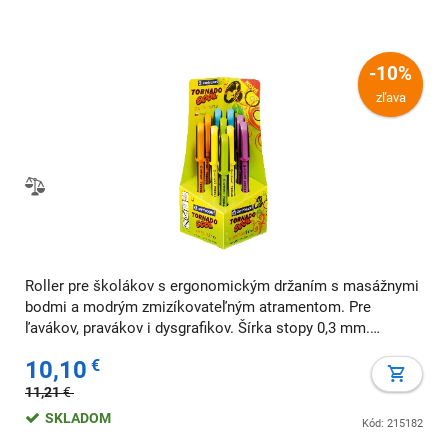
-10%
zľava
Roller pre školákov s ergonomickým držaním s masážnymi
bodmi a modrým zmizíkovateľným atramentom. Pre
ľavákov, pravákov i dysgrafikov. Šírka stopy 0,3 mm.
Dodávaný v displeji 5 x 2 ks.
10,10
€
11,21
€
SKLADOM
Kód: 215182