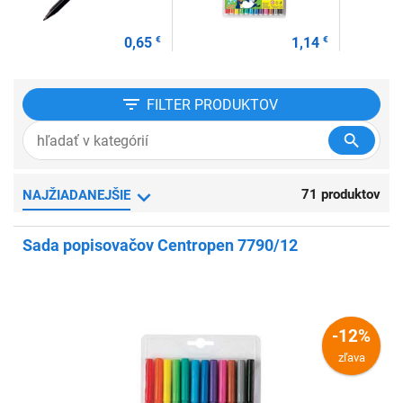
0,65
€
1,14
€
FILTER
PRODUKTOV
71 produktov
NAJŽIADANEJŠIE
Sada popisovačov Centropen 7790/12
-12%
zľava