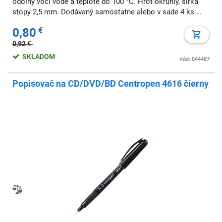
odolný voči vode a teplote do 100 °C. Hrot okrúhly, šírka
stopy 2,5 mm. Dodávaný samostatne alebo v sade 4 ks.
Väčšie balenie 10 ks v jednej farbe. Farba: čierna Šírka
0,80
€
stopy: 2,5 mm Typ hrotu: okr
0,92
€
SKLADOM
Kód: 044487
Popisovač na CD/DVD/BD Centropen 4616 čierny