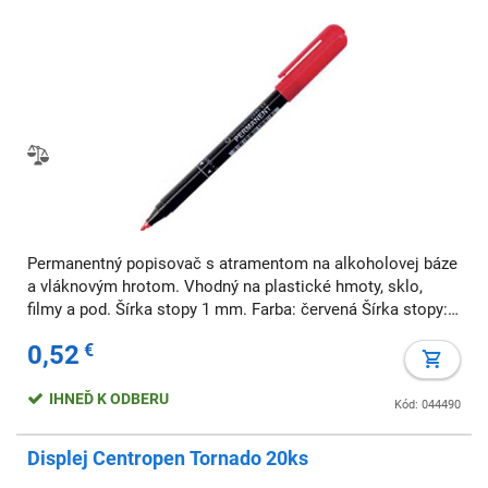
Permanentný popisovač s atramentom na alkoholovej báze
a vláknovým hrotom. Vhodný na plastické hmoty, sklo,
filmy a pod. Šírka stopy 1 mm. Farba: červená Šírka stopy: 1
mm Typ hrotu: vláknový
0,52
€
IHNEĎ K ODBERU
Kód: 044490
Displej Centropen Tornado 20ks