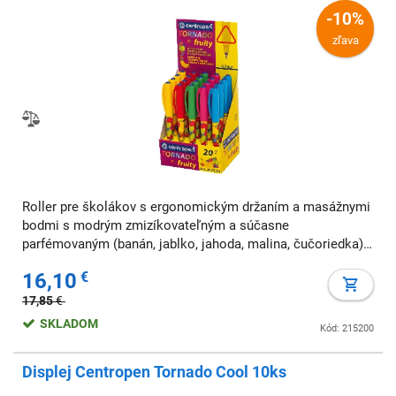
-10%
zľava
Roller pre školákov s ergonomickým držaním a masážnymi
bodmi s modrým zmizíkovateľným a súčasne
parfémovaným (banán, jablko, jahoda, malina, čučoriedka)
atramentom. Pre ľavákov, pravákov i dysgrafikov. Šírka
16,10
€
stopy 0,3 mm. Dodávaný v displeji 5 x 4 ks.
17,85
€
SKLADOM
Kód: 215200
Displej Centropen Tornado Cool 10ks