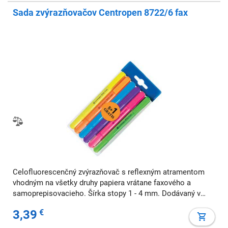
Sada zvýrazňovačov Centropen 8722/6 fax
Celofluorescenčný zvýrazňovač s reflexným atramentom
vhodným na všetky druhy papiera vrátane faxového a
samoprepisovacieho. Šírka stopy 1 - 4 mm. Dodávaný v
sade 6 ks. Farba: sada 6 ks Šírka stopy: 1-4 mm
3,39
€