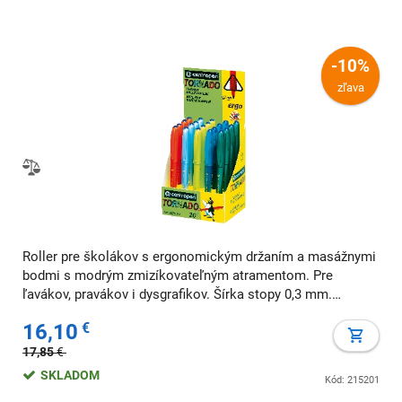
-10%
zľava
Roller pre školákov s ergonomickým držaním a masážnymi
bodmi s modrým zmizíkovateľným atramentom. Pre
ľavákov, pravákov i dysgrafikov. Šírka stopy 0,3 mm.
Dodávaný v displeji 5 x 4 ks.
16,10
€
17,85
€
SKLADOM
Kód: 215201