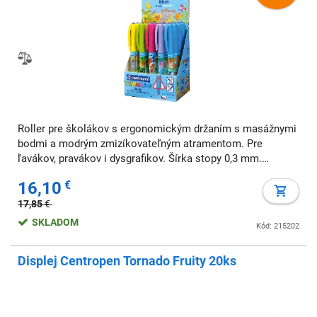
Roller pre školákov s ergonomickým držaním s masážnymi
bodmi a modrým zmizíkovateľným atramentom. Pre
ľavákov, pravákov i dysgrafikov. Šírka stopy 0,3 mm.
Dodávaný v displeji 5 x 4 ks.
16,10
€
17,85
€
SKLADOM
Kód: 215202
Displej Centropen Tornado Fruity 20ks