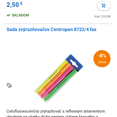
2,50
€
SKLADOM
Kód: 215158
Sada zvýrazňovačov Centropen 8722/4 fax
-8%
zľava
Celofluorescenčný zvýrazňovač s reflexným atramentom
vhodným na všetky druhy papiera vrátane faxového a