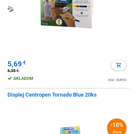
5,69
€
6,35
€
SKLADOM
Kód: 364953
Displej Centropen Tornado Blue 20ks
-10%
zľava