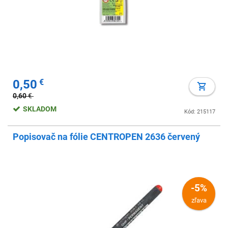
0,50
€
0,60
€
SKLADOM
Kód: 215117
Popisovač na fólie CENTROPEN 2636 červený
-5%
zľava