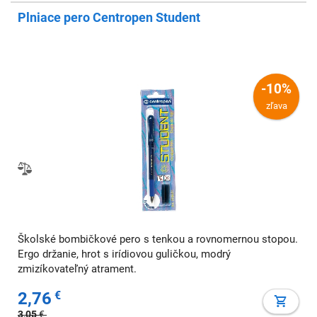
Plniace pero Centropen Student
-10%
zľava
Školské bombičkové pero s tenkou a rovnomernou stopou.
Ergo držanie, hrot s irídiovou guličkou, modrý
zmizíkovateľný atrament.
2,76
€
3,05
€