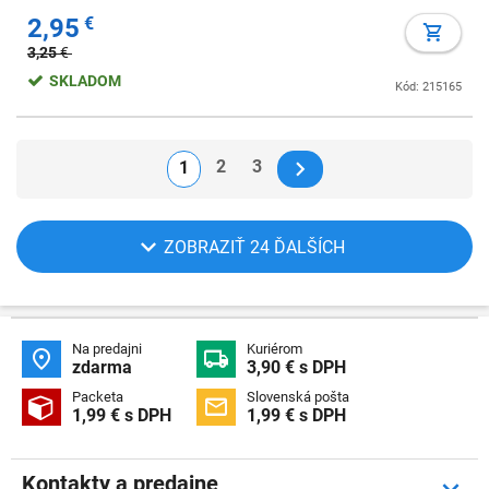
2,95
€
3,25
€
SKLADOM
Kód: 215165
2
3
1
ZOBRAZIŤ 24 ĎALŠÍCH
Na predajni
Kuriérom


zdarma
3,90 € s DPH
Packeta
Slovenská pošta


1,99 € s DPH
1,99 € s DPH
Kontakty a predajne