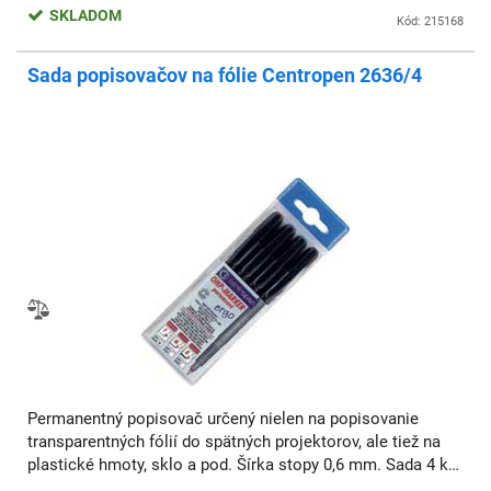
SKLADOM
Kód: 215168
Sada popisovačov na fólie Centropen 2636/4
Permanentný popisovač určený nielen na popisovanie
transparentných fólií do spätných projektorov, ale tiež na
plastické hmoty, sklo a pod. Šírka stopy 0,6 mm. Sada 4 ks.
Farba: mix 4 farieb Šírka stopy: 0,6 mm Typ hrotu: okrúhly