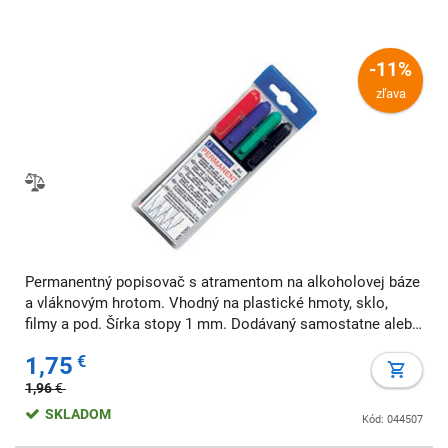
-11%
zľava
Permanentný popisovač s atramentom na alkoholovej báze
a vláknovým hrotom. Vhodný na plastické hmoty, sklo,
filmy a pod. Šírka stopy 1 mm. Dodávaný samostatne alebo
v 4 ks sade. Väčšie balenie 10 ks v jednej farbe. Farba:
1,75
€
sada 4 ks Šírka stopy: 1 mm Ty
1,96
€
SKLADOM
Kód: 044507