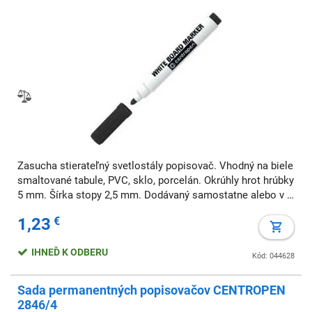
Zasucha stierateľný svetlostály popisovač. Vhodný na biele
smaltované tabule, PVC, sklo, porcelán. Okrúhly hrot hrúbky
5 mm. Šírka stopy 2,5 mm. Dodávaný samostatne alebo v 4
ks sade. Väčšie balenie 10 ks v jednej farbe. Farba: čierna
1,23
€
Šírka stopy: 2,5 m
IHNEĎ K ODBERU
Kód: 044628
Sada permanentných popisovačov CENTROPEN
2846/4