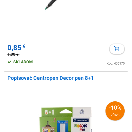
0,85
€
1,00
€
SKLADOM
Kód: 436175
Popisovač Centropen Decor pen 8+1
-10%
zľava