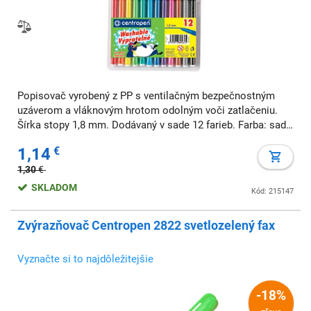
Popisovač vyrobený z PP s ventilačným bezpečnostným
uzáverom a vláknovým hrotom odolným voči zatlačeniu.
Šírka stopy 1,8 mm. Dodávaný v sade 12 farieb. Farba: sada
12 ks Typ hrotu: vláknový Šírka stopy: 1,8 mm
1,14
€
1,30
€
SKLADOM
Kód: 215147
Zvýrazňovač Centropen 2822 svetlozelený fax
Vyznačte si to najdôležitejšie
-18%