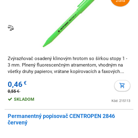
zľava
Zvýrazňovač osadený klinovým hrotom so šírkou stopy 1 -
3 mm. Plnený fluorescenčným atramentom, vhodným na
všetky druhy papierov, vrátane kopírovacích a faxových.
Balené po 10 ks (minimálny odber) Farba: svetlozelená
0,46
€
Šírka stopy: 1-3 mm
0,55
€
SKLADOM
Kód: 215113
Permanentný popisovač CENTROPEN 2846
červený