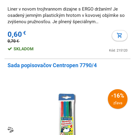
Liner v novom trojhrannom dizajne s ERGO držaním! Je
osadený jemným plastickým hrotom v kovovej objímke so
zvýšenou pružnosťou. Je plnený špeciálnym
nevysychajúcim atramentom. Vydrží aj 14 dní otvorený bez
0,60
€
toho, aby vyschol! Šírka stopy 0,3 mm, dĺžka stop
0,70
€
SKLADOM
Kód: 215120
Sada popisovačov Centropen 7790/4
-16%
zľava