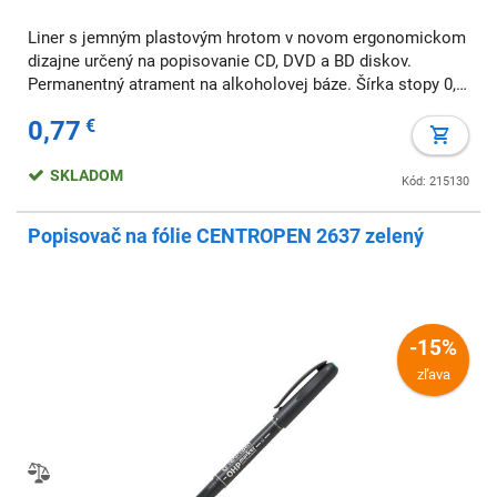
Liner s jemným plastovým hrotom v novom ergonomickom
dizajne určený na popisovanie CD, DVD a BD diskov.
Permanentný atrament na alkoholovej báze. Šírka stopy 0,6
mm. Farba čierna. Väčšie balenie 10 ks.
0,77
€
SKLADOM
Kód: 215130
Popisovač na fólie CENTROPEN 2637 zelený
-15%
zľava