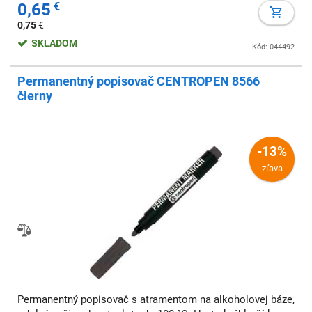
0,65
€
0,75
€
SKLADOM
Kód: 044492
Permanentný popisovač CENTROPEN 8566
čierny
-13%
zľava
Permanentný popisovač s atramentom na alkoholovej báze,