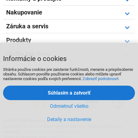
Nakupovanie
Záruka a servis
Produkty
Služby pre firmy
Informácie o cookies
Stránka používa cookies pre zaistenie funkčnosti, meranie a prispôsobenie



obsahu. Súhlasom povolíte používanie cookies alebo môžete upraviť
nastavenie cookies podľa svojích preferencií.
Zobraziť podrobnosti
Súhlasím a zatvoriť
Odmietnuť všetko
Detaily a nastavenie
©
2000 - 2026, Datacomp s.r.o.
Datacomp s.r.o. je autorizovaný partner svetových výrobcov počítačov a
elektroniky.
Ochrana osobných údajov a cookies
.
Technické riešenie © 2026
CyberSoft s.r.o.