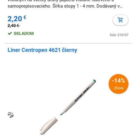
samoprepisovacieho. Šírka stopy 1 - 4 mm. Dodávaný v
sade 4 ks. Farba: sada 4 ks Šírka stopy: 1-4 mm
2,20
€
2,40
€
SKLADOM
Kód: 215157
Liner Centropen 4621 čierny
-14%
zľava