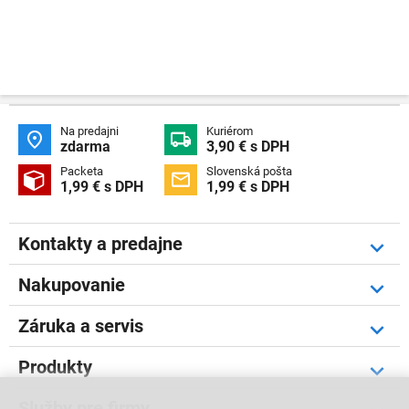
Na predajni
Kuriérom


zdarma
3,90 € s DPH
Packeta
Slovenská pošta


1,99 € s DPH
1,99 € s DPH
Kontakty a predajne
Nakupovanie
Záruka a servis
Produkty
Služby pre firmy