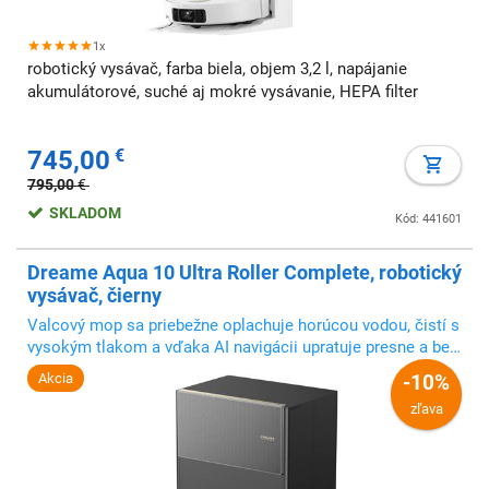
1x
robotický vysávač, farba biela, objem 3,2 l, napájanie
akumulátorové, suché aj mokré vysávanie, HEPA filter
745,00
€
795,00
€
SKLADOM
Kód: 441601
Dreame Aqua 10 Ultra Roller Complete, robotický
vysávač, čierny
Valcový mop sa priebežne oplachuje horúcou vodou, čistí s
vysokým tlakom a vďaka AI navigácii upratuje presne a bez
námahy
Akcia
-10%
zľava