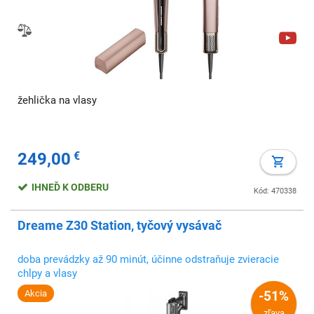
žehlička na vlasy
249,00
€
IHNEĎ K ODBERU
Kód: 470338
Dreame Z30 Station, tyčový vysávač
doba prevádzky až 90 minút, účinne odstraňuje zvieracie
chlpy a vlasy
Akcia
-51%
zľava