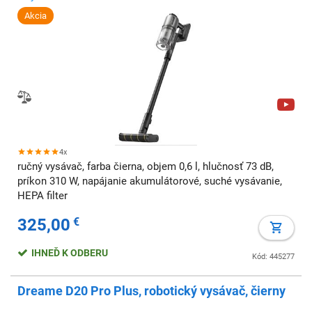
Akcia
4x
ručný vysávač, farba čierna, objem 0,6 l, hlučnosť 73 dB,
príkon 310 W, napájanie akumulátorové, suché vysávanie,
HEPA filter
325,00
€
IHNEĎ K ODBERU
Kód: 445277
Dreame D20 Pro Plus, robotický vysávač, čierny