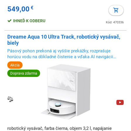
549,00
€
IHNEĎ K ODBERU
Kód: 470336
Dreame Aqua 10 Ultra Track, robotický vysávač,
biely
Pásový pohon prekoná aj vyššie prekážky, rozprašuje
horúcu vodu na dôkladné čistenie a vďaka AI navigácii
upratuje presne a bez námahy
Akcia
Doprava zdarma
robotický vysávač, farba čierna, objem 3,2 l, napájanie