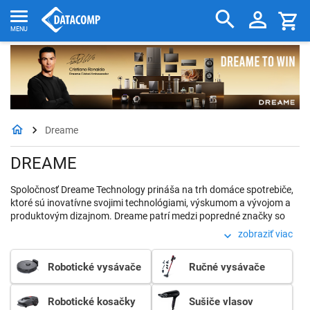
Dreame
DREAME
Spoločnosť Dreame Technology prináša na trh domáce spotrebiče,
ktoré sú inovatívne svojimi technológiami, výskumom a vývojom a
produktovým dizajnom. Dreame patrí medzi popredné značky so
svojimi produktovými radmi smart home riešení: bezdrôtové tyčové
zobraziť viac
vysávače, robotické vysávače, vysávače na mokré a suché
vysávanie, fény a žehličky na vlasy. Vyberte si produkty Dreame a
Robotické vysávače
Ručné vysávače
urobte z vášho domova oázu čistoty a pohodlia.
Robotické kosačky
Sušiče vlasov