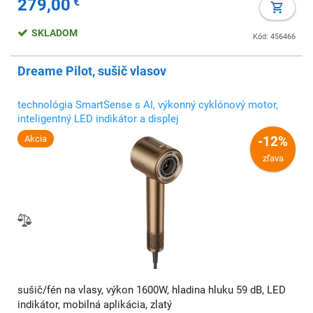
279,00
€
SKLADOM
Kód: 456466
Dreame Pilot, sušič vlasov
technológia SmartSense s AI, výkonný cyklónový motor,
inteligentný LED indikátor a displej
Akcia
-12%
zľava
sušič/fén na vlasy, výkon 1600W, hladina hluku 59 dB, LED
indikátor, mobilná aplikácia, zlatý