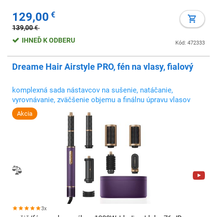
129,00
€
139,00
€
IHNEĎ K ODBERU
Kód: 472333
Dreame Hair Airstyle PRO, fén na vlasy, fialový
komplexná sada nástavcov na sušenie, natáčanie,
vyrovnávanie, zväčšenie objemu a finálnu úpravu vlasov
Akcia
3x