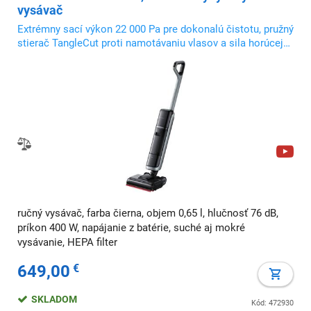
vysávač
Extrémny sací výkon 22 000 Pa pre dokonalú čistotu, pružný
stierač TangleCut proti namotávaniu vlasov a sila horúcej
vody s teplotou 85 °C
ručný vysávač, farba čierna, objem 0,65 l, hlučnosť 76 dB,
príkon 400 W, napájanie z batérie, suché aj mokré
vysávanie, HEPA filter
649,00
€
SKLADOM
Kód: 472930