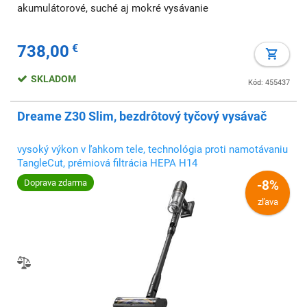
akumulátorové, suché aj mokré vysávanie
738,00
€
SKLADOM
Kód: 455437
Dreame Z30 Slim, bezdrôtový tyčový vysávač
vysoký výkon v ľahkom tele, technológia proti namotávaniu
TangleCut, prémiová filtrácia HEPA H14
Doprava zdarma
-8%
zľava