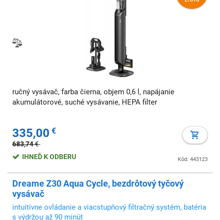
ručný vysávač, farba čierna, objem 0,6 l, napájanie
akumulátorové, suché vysávanie, HEPA filter
335,00
€
683,74
€
IHNEĎ K ODBERU
Kód: 443123
Dreame Z30 Aqua Cycle, bezdrôtový tyčový
vysávač
intuitívne ovládanie a viacstupňový filtračný systém, batéria
s výdržou až 90 minút