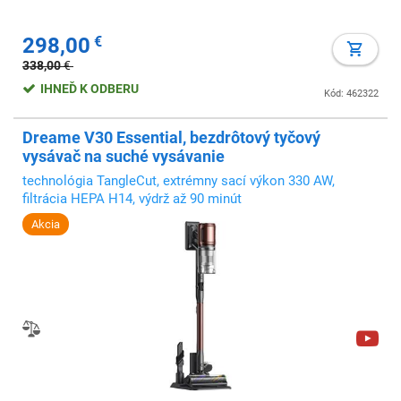
298,00
€
338,00
€
IHNEĎ K ODBERU
Kód: 462322
Dreame V30 Essential, bezdrôtový tyčový
vysávač na suché vysávanie
technológia TangleCut, extrémny sací výkon 330 AW,
filtrácia HEPA H14, výdrž až 90 minút
Akcia