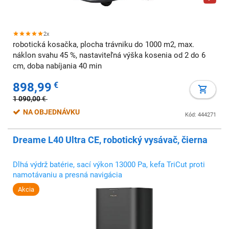
2x
robotická kosačka, plocha trávniku do 1000 m2, max.
náklon svahu 45 %, nastaviteľná výška kosenia od 2 do 6
cm, doba nabíjania 40 min
898,99
€
1 090,00
€
NA OBJEDNÁVKU
Kód: 444271
Dreame L40 Ultra CE, robotický vysávač, čierna
Dlhá výdrž batérie, sací výkon 13000 Pa, kefa TriCut proti
namotávaniu a presná navigácia
Akcia