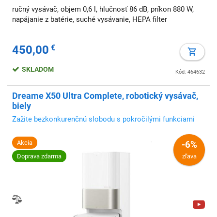
ručný vysávač, objem 0,6 l, hlučnosť 86 dB, príkon 880 W,
napájanie z batérie, suché vysávanie, HEPA filter
450,00
€
SKLADOM
Kód: 464632
Dreame X50 Ultra Complete, robotický vysávač,
biely
Zažite bezkonkurenčnú slobodu s pokročilými funkciami
Akcia
-6%
Doprava zdarma
zľava