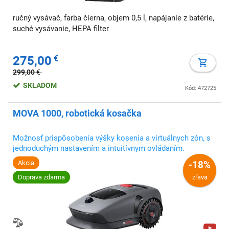
ručný vysávač, farba čierna, objem 0,5 l, napájanie z batérie,
suché vysávanie, HEPA filter
275,00
€
299,00
€
SKLADOM
Kód: 472725
MOVA 1000, robotická kosačka
Možnosť prispôsobenia výšky kosenia a virtuálnych zón, s
jednoduchým nastavením a intuitívnym ovládaním.
Akcia
-18%
Doprava zdarma
zľava