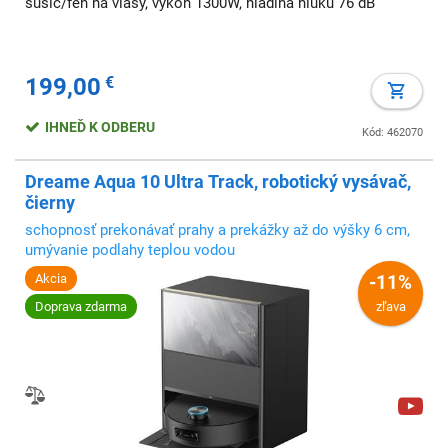
sušič/fén na vlasy, výkon 1300W, hladina hluku 76 dB
199,00
€
IHNEĎ K ODBERU
Kód: 462070
Dreame Aqua 10 Ultra Track, robotický vysávač,
čierny
schopnosť prekonávať prahy a prekážky až do výšky 6 cm,
umývanie podlahy teplou vodou
Akcia
-11%
Doprava zdarma
zľava