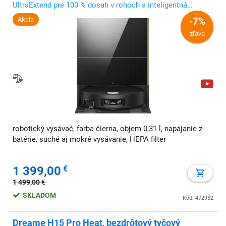
UltraExtend pre 100 % dosah v rohoch a inteligentná
navigácia AI OmniSight 3.0 s bleskovou odozvou
Akcia
-7%
zľava
robotický vysávač, farba čierna, objem 0,31 l, napájanie z
batérie, suché aj mokré vysávanie, HEPA filter
1 399,00
€
1 499,00
€
SKLADOM
Kód: 472932
Dreame H15 Pro Heat, bezdrôtový tyčový