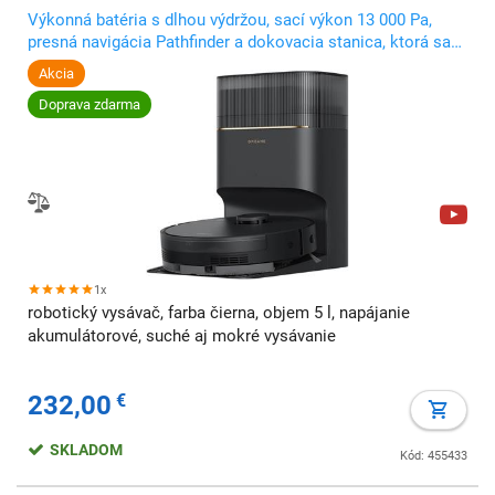
Výkonná batéria s dlhou výdržou, sací výkon 13 000 Pa,
presná navigácia Pathfinder a dokovacia stanica, ktorá sa
postará o až 150 dní vysávania bez zásahu.
Akcia
Doprava zdarma
1x
robotický vysávač, farba čierna, objem 5 l, napájanie
akumulátorové, suché aj mokré vysávanie
232,00
€
SKLADOM
Kód: 455433