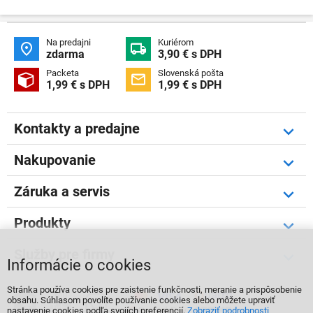
Na predajni
Kuriérom


zdarma
3,90 € s DPH
Packeta
Slovenská pošta


1,99 € s DPH
1,99 € s DPH
Kontakty a predajne
Nakupovanie
Záruka a servis
Produkty
Služby pre firmy
Informácie o cookies
Stránka používa cookies pre zaistenie funkčnosti, meranie a prispôsobenie



obsahu. Súhlasom povolíte používanie cookies alebo môžete upraviť
nastavenie cookies podľa svojích preferencií.
Zobraziť podrobnosti