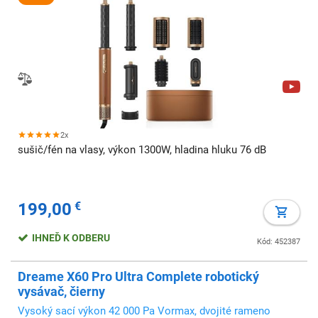
2x
sušič/fén na vlasy, výkon 1300W, hladina hluku 76 dB
199,00
€
IHNEĎ K ODBERU
Kód: 452387
Dreame X60 Pro Ultra Complete robotický
vysávač, čierny
Vysoký sací výkon 42 000 Pa Vormax, dvojité rameno