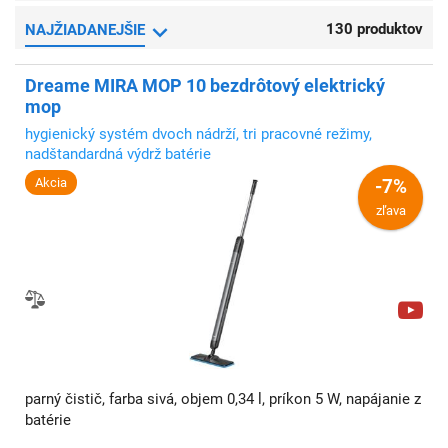
130 produktov
NAJŽIADANEJŠIE
Dreame MIRA MOP 10 bezdrôtový elektrický
mop
hygienický systém dvoch nádrží, tri pracovné režimy,
nadštandardná výdrž batérie
Akcia
-7%
zľava
parný čistič, farba sivá, objem 0,34 l, príkon 5 W, napájanie z
batérie