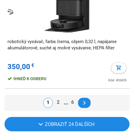
robotický vysávač, farba čierna, objem 0,32 l, napájanie
akumulátorové, suché aj mokré vysávanie, HEPA filter
350,00
€
IHNEĎ K ODBERU
Kód: 455435
2
6
1
ZOBRAZIŤ 24 ĎALŠÍCH