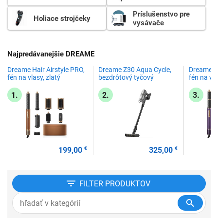
Príslušenstvo pre
Holiace strojčeky
vysávače
Najpredávanejšie DREAME
Dreame Hair Airstyle PRO,
Dreame Z30 Aqua Cycle,
Dreame Ha
fén na vlasy, zlatý
bezdrôtový tyčový
fén na vla
vysávač
1.
2.
3.
199,00
€
325,00
€
FILTER
PRODUKTOV