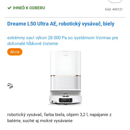
IHNEĎ K ODBERU
Kód: 443121
Dreame L50 Ultra AE, robotický vysávač, biely
extrémny sací výkon 28 000 Pa so systémom Vormax pre
dokonalé hĺbkové čistenie
Akcia
robotický vysávač, farba biela, objem 3,2 l, napájanie z
batérie, suché aj mokré vysávanie