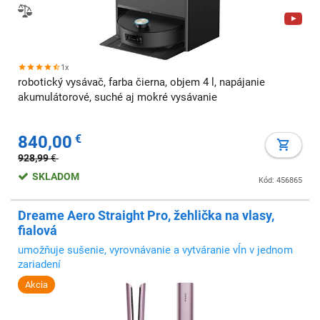
1x
robotický vysávač, farba čierna, objem 4 l, napájanie
akumulátorové, suché aj mokré vysávanie
840,00
€
928,99
€
SKLADOM
Kód: 456865
Dreame Aero Straight Pro, žehlička na vlasy,
fialová
umožňuje sušenie, vyrovnávanie a vytváranie vĺn v jednom
zariadení
Akcia