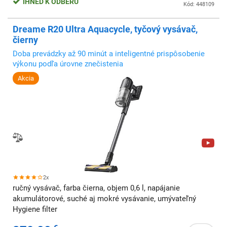
IHNEĎ K ODBERU
Kód: 448109
Dreame R20 Ultra Aquacycle, tyčový vysávač,
čierny
Doba prevádzky až 90 minút a inteligentné prispôsobenie
výkonu podľa úrovne znečistenia
Akcia
2x
ručný vysávač, farba čierna, objem 0,6 l, napájanie
akumulátorové, suché aj mokré vysávanie, umývateľný
Hygiene filter