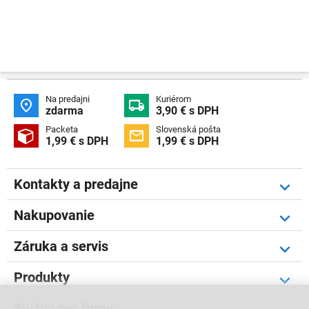
Na predajni
Kuriérom


zdarma
3,90 € s DPH
Packeta
Slovenská pošta


1,99 € s DPH
1,99 € s DPH
Kontakty a predajne
Nakupovanie
Záruka a servis
Produkty
Služby pre firmy