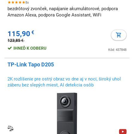
8x
bezdrôtový zvonček, napájanie akumulátorové, podpora
Amazon Alexa, podpora Google Assistant, WiFi
115,90
€
123,85
€
IHNEĎ K ODBERU
Kód: 437848
TP-Link Tapo D205
2K rozlíšenie pre ostrý obraz vo dne aj v noci, široký uhol
záberu bez slepých miest, AI detekcia osôb