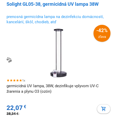
Solight GL05-38, germicidná UV lampa 38W
prenosná germicídna lampa na dezinfekciu domácností,
kancelárií, škôl, chodieb, atď
-42%
zľava
1x
germicidná UV lampa, 38W, dezinfikuje vplyvom UV-C
žiarenia a plynu O3 (ozón)
22,07
€
38,34
€