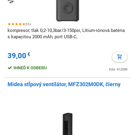
51x
kompresor, tlak 0,2-10,3bar/3-150psi, Lítium-iónová batéria
s kapacitou 2000 mAh, port USB-C,
39,00
€
IHNEĎ K ODBERU
Kód: 412080
Midea stĺpový ventilátor, MFZ302M0DK, čierny