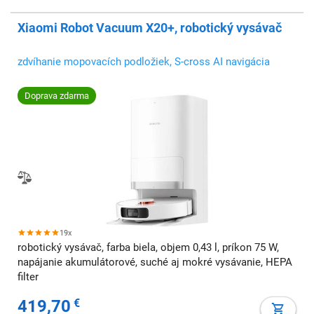
Xiaomi Robot Vacuum X20+, robotický vysávač
zdvíhanie mopovacích podložiek, S-cross AI navigácia
Doprava zdarma
19x
robotický vysávač, farba biela, objem 0,43 l, príkon 75 W,
napájanie akumulátorové, suché aj mokré vysávanie, HEPA
filter
419,70
€