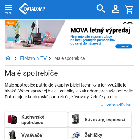
Elektro a TV
Malé spotrebiče
Malé spotrebiče
Malé spotrebiče patria do skupiny bielej techniky a ich využitie je
široké. Výber správnej bielej techniky je základom pre vaše pohodlie.
Potrebujete kuchynské spotrebiče, kávovary, žehličky alebo
vysávače? Tieto a mnoho ďalšie spotrebiče pre uľahčenie života v
zobraziť viac
domácnosti nájdete v ponuke Malých spotrebičov.
Kuchynské
Kávovary, espressá
spotrebiče
Vysávače
Žehličky