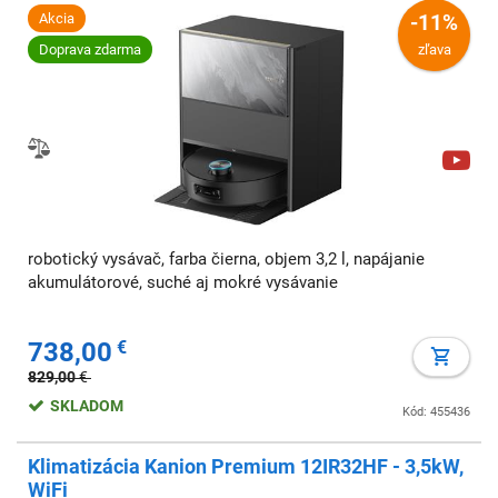
Akcia
-11%
Doprava zdarma
zľava
robotický vysávač, farba čierna, objem 3,2 l, napájanie
akumulátorové, suché aj mokré vysávanie
738,00
€
829,00
€
SKLADOM
Kód: 455436
Klimatizácia Kanion Premium 12IR32HF - 3,5kW,
WiFi