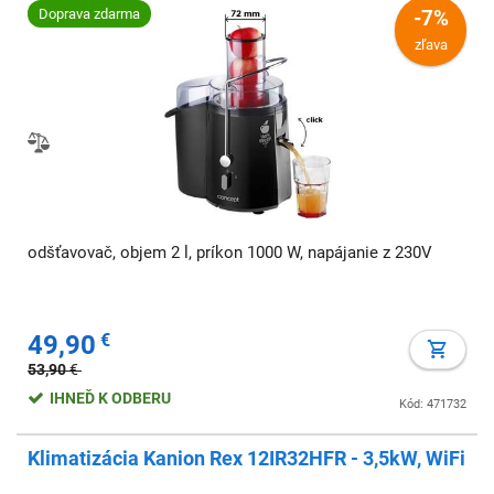
nielen svojou lahodnou chuťou, ale predovšetkým vysokým
Doprava zdarma
-7%
obsahom vitamínov, minerálov a ďalších biologicky
zľava
významných látok
odšťavovač, objem 2 l, príkon 1000 W, napájanie z 230V
49,90
€
53,90
€
IHNEĎ K ODBERU
Kód: 471732
Klimatizácia Kanion Rex 12IR32HFR - 3,5kW, WiFi