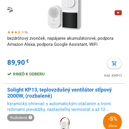
3x
bezdrôtový zvonček, napájanie akumulátorové, podpora
Amazon Alexa, podpora Google Assistant, WiFi
89,90
€
IHNEĎ K ODBERU
Kód: 434913
Solight KP13, teplovzdušný ventilátor stĺpový
2000W, (rozbalené)
keramický ohrievač s automatickým otáčaním a tromi
režimami prevádzky, nastaviteľný termostat a až 12-
hodinový časovač umožňujú pohodlné ovládanie
rozbalené
-5%
zľava