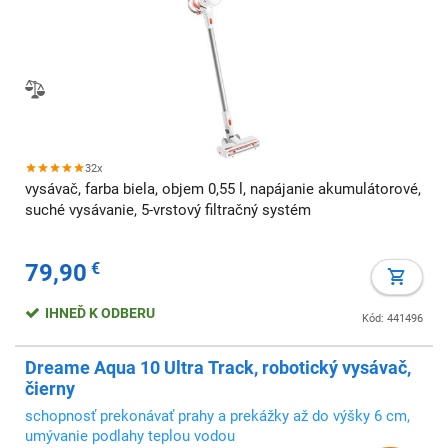
32x
vysávač, farba biela, objem 0,55 l, napájanie akumulátorové,
suché vysávanie, 5-vrstový filtračný systém
79,90
€
IHNEĎ K ODBERU
Kód: 441496
Dreame Aqua 10 Ultra Track, robotický vysávač,
čierny
schopnosť prekonávať prahy a prekážky až do výšky 6 cm,
umývanie podlahy teplou vodou