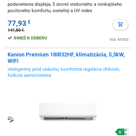
podsvietenia displeja, 5 úrovní vnútorného a vonkajšieho
pocitového komfortu, svetelný a UV index
77,93
€
141,50
€
IHNEĎ K ODBERU
Kód: 431653
Kanion Premium 18IR32HF, klimatizácia, 5,3kW,
WiFi
inteligentný prúd vzduchu, komfortná regulácia vlhkosti,
funkcia samočistenia