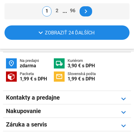
2
96
1
ZOBRAZIŤ 24 ĎALŠÍCH
Na predajni
Kuriérom


zdarma
3,90 € s DPH
Packeta
Slovenská pošta


1,99 € s DPH
1,99 € s DPH
Kontakty a predajne
Nakupovanie
Záruka a servis