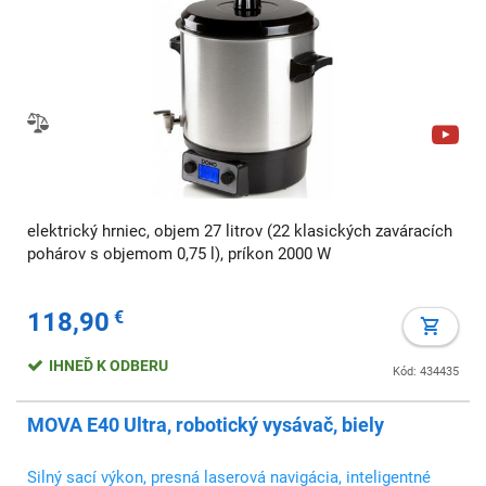
elektrický hrniec, objem 27 litrov (22 klasických zaváracích
pohárov s objemom 0,75 l), príkon 2000 W
118,90
€
IHNEĎ K ODBERU
Kód: 434435
MOVA E40 Ultra, robotický vysávač, biely
Silný sací výkon, presná laserová navigácia, inteligentné