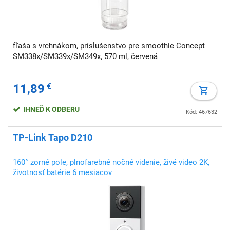
fľaša s vrchnákom, príslušenstvo pre smoothie Concept
SM338x/SM339x/SM349x, 570 ml, červená
11,89
€
IHNEĎ K ODBERU
Kód: 467632
TP-Link Tapo D210
160° zorné pole, plnofarebné nočné videnie, živé video 2K,
životnosť batérie 6 mesiacov