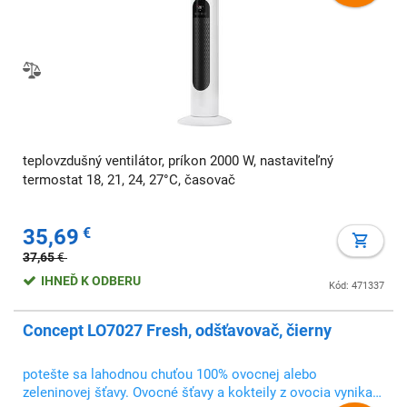
teplovzdušný ventilátor, príkon 2000 W, nastaviteľný
termostat 18, 21, 24, 27°C, časovač
35,69
€
37,65
€
IHNEĎ K ODBERU
Kód: 471337
Concept LO7027 Fresh, odšťavovač, čierny
potešte sa lahodnou chuťou 100% ovocnej alebo
zeleninovej šťavy. Ovocné šťavy a kokteily z ovocia vynikajú