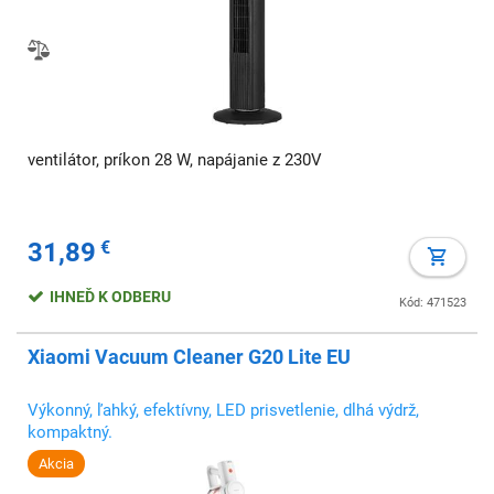
ventilátor, príkon 28 W, napájanie z 230V
31,89
€
IHNEĎ K ODBERU
Kód: 471523
Xiaomi Vacuum Cleaner G20 Lite EU
Výkonný, ľahký, efektívny, LED prisvetlenie, dlhá výdrž,
kompaktný.
Akcia