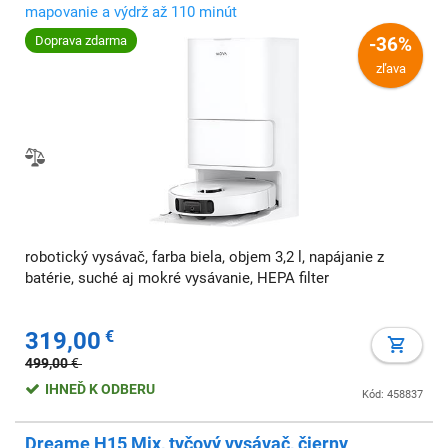
mapovanie a výdrž až 110 minút
Doprava zdarma
-36%
zľava
robotický vysávač, farba biela, objem 3,2 l, napájanie z
batérie, suché aj mokré vysávanie, HEPA filter
319,00
€
499,00
€
IHNEĎ K ODBERU
Kód: 458837
Dreame H15 Mix, tyčový vysávač, čierny