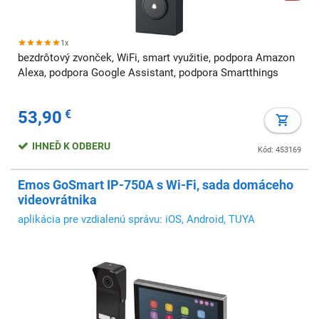
1x
bezdrôtový zvonček, WiFi, smart využitie, podpora Amazon
Alexa, podpora Google Assistant, podpora Smartthings
53,90
€
IHNEĎ K ODBERU
Kód: 453169
Emos GoSmart IP-750A s Wi-Fi, sada domáceho
videovrátnika
aplikácia pre vzdialenú správu: iOS, Android, TUYA