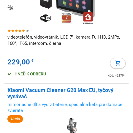
1x
videotelefón, videovrátnik, LCD 7", kamera Full HD, 2MPx,
160°, IP65, intercom, čierna
229,00
€
IHNEĎ K ODBERU
Kód: 421794
Xiaomi Vacuum Cleaner G20 Max EU, tyčový
vysávač
mimoriadne dlhá výdrž batérie, špeciálna kefa pre domáce
zvieratá
Akcia