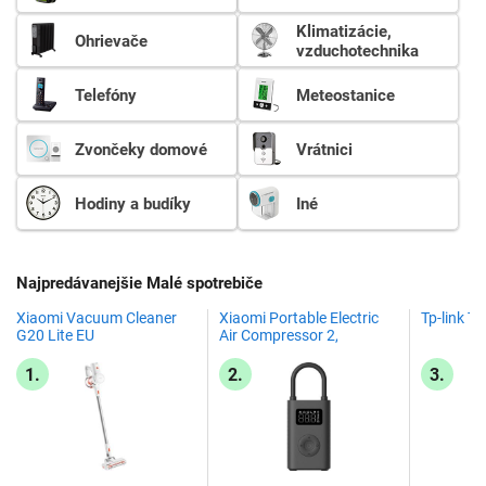
Klimatizácie,
Ohrievače
vzduchotechnika
Telefóny
Meteostanice
Zvončeky domové
Vrátnici
Hodiny a budíky
Iné
Najpredávanejšie Malé spotrebiče
Xiaomi Vacuum Cleaner
Xiaomi Portable Electric
Tp-link T
G20 Lite EU
Air Compressor 2,
prenosný kompresor,
čierny
1.
2.
3.