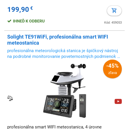
199,90
€
IHNEĎ K ODBERU
Kód: 459053
Solight TE91WiFi, profesionálna smart WIFI
meteostanica
profesionálna meteorologická stanica je špičkový nástroj
na podrobné monitorovanie poveternostných podmienok s
možnosťou pripojenia k aplikácii Smart Life / Tuya Smart,
-45%
ktorá umožňuje zobrazovať aktuálne údaje a prevádzať ich
zľava
do prehľadných grafov
profesionálna smart WIFI meteostanica, 4 úrovne