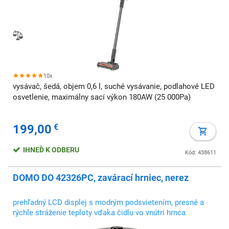
10x
vysávač, šedá, objem 0,6 l, suché vysávanie, podlahové LED
osvetlenie, maximálny sací výkon 180AW (25 000Pa)
199,00
€
IHNEĎ K ODBERU
Kód: 438611
DOMO DO 42326PC, zavárací hrniec, nerez
prehľadný LCD displej s modrým podsvietením, presné a
rýchle stráženie teploty vďaka čidlu vo vnútri hrnca