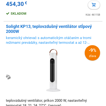
454,30
€
SKLADOM
Kód: 461158
Solight KP13, teplovzdušný ventilátor stĺpový
2000W
keramický ohrievač s automatickým otáčaním a tromi
režimami prevádzky, nastaviteľný termostat a až 12-
hodinový časovač umožňujú pohodlné ovládanie
-9%
zľava
teplovzdušný ventilátor, príkon 2000 W, nastaviteľný
termostat 18, 21, 24, 27°C, časovač