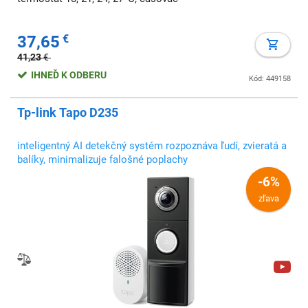
37,65
€
41,23
€
IHNEĎ K ODBERU
Kód: 449158
Tp-link Tapo D235
inteligentný AI detekčný systém rozpoznáva ľudí, zvieratá a
balíky, minimalizuje falošné poplachy
-6%
zľava