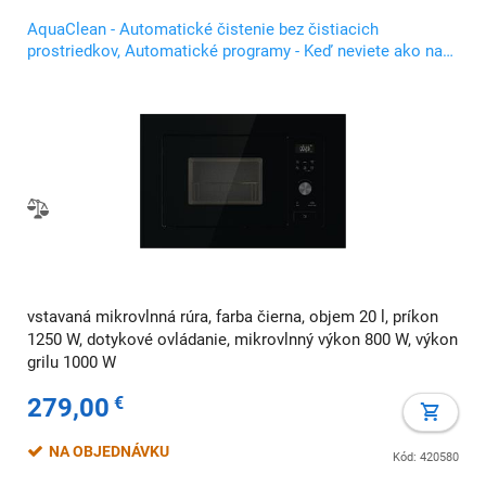
AquaClean - Automatické čistenie bez čistiacich
prostriedkov, Automatické programy - Keď neviete ako na
to, Detský zámok ChildLock - Bezpečnosť vždy na prvom
mieste
vstavaná mikrovlnná rúra, farba čierna, objem 20 l, príkon
1250 W, dotykové ovládanie, mikrovlnný výkon 800 W, výkon
grilu 1000 W
279,00
€
NA OBJEDNÁVKU
Kód: 420580