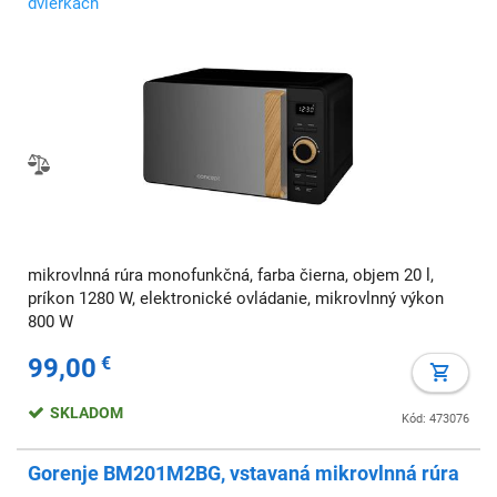
dvierkach
mikrovlnná rúra monofunkčná, farba čierna, objem 20 l,
príkon 1280 W, elektronické ovládanie, mikrovlnný výkon
800 W
99,00
€
SKLADOM
Kód: 473076
Gorenje BM201M2BG, vstavaná mikrovlnná rúra