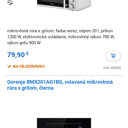
mikrovlnná rúra s grilom, farba nerez, objem 20 l, príkon
1200 W, elektronické ovládanie, mikrovlnný výkon 700 W,
výkon grilu 900 W
79,90
€
NA OBJEDNÁVKU
Kód: 400332
Gorenje BMX201AG1BG, vstavaná mikrovlnná
rúra s grilom, čierna