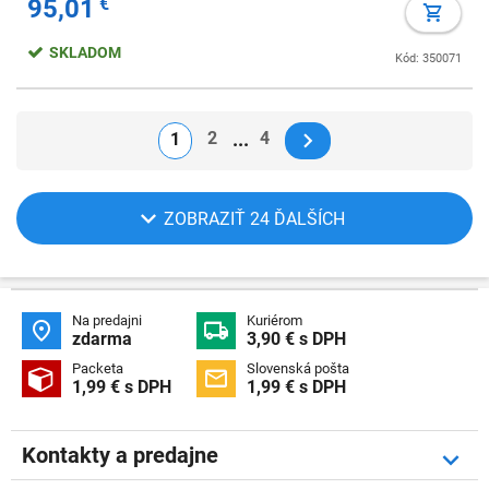
95,01
€
SKLADOM
Kód: 350071
2
4
1
ZOBRAZIŤ 24 ĎALŠÍCH
Na predajni
Kuriérom


zdarma
3,90 € s DPH
Packeta
Slovenská pošta


1,99 € s DPH
1,99 € s DPH
Kontakty a predajne