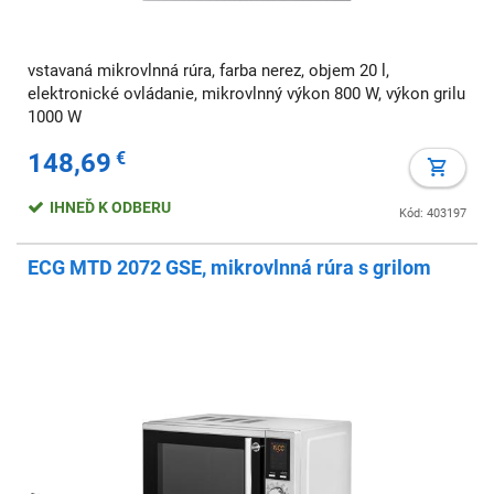
vstavaná mikrovlnná rúra, farba nerez, objem 20 l,
elektronické ovládanie, mikrovlnný výkon 800 W, výkon grilu
1000 W
148,69
€
IHNEĎ K ODBERU
Kód: 403197
ECG MTD 2072 GSE, mikrovlnná rúra s grilom