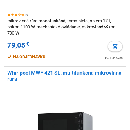
1x
mikrovlnná rúra monofunkčná, farba biela, objem 17 l,
príkon 1100 W, mechanické ovládanie, mikrovlnný výkon
700 W
79,05
€
NA OBJEDNÁVKU
Kód: 416709
Whirlpool MWF 421 SL, multifunkčná mikrovlnná
rúra