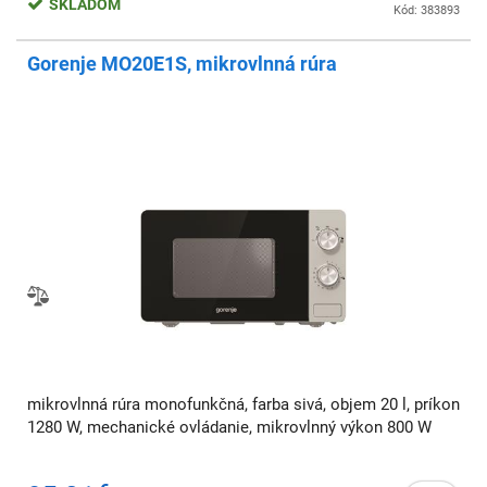
SKLADOM
Kód: 383893
Gorenje MO20E1S, mikrovlnná rúra
mikrovlnná rúra monofunkčná, farba sivá, objem 20 l, príkon
1280 W, mechanické ovládanie, mikrovlnný výkon 800 W