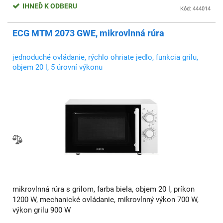
IHNEĎ K ODBERU
Kód: 444014
ECG MTM 2073 GWE, mikrovlnná rúra
jednoduché ovládanie, rýchlo ohriate jedlo, funkcia grilu,
objem 20 l, 5 úrovní výkonu
mikrovlnná rúra s grilom, farba biela, objem 20 l, príkon
1200 W, mechanické ovládanie, mikrovlnný výkon 700 W,
výkon grilu 900 W