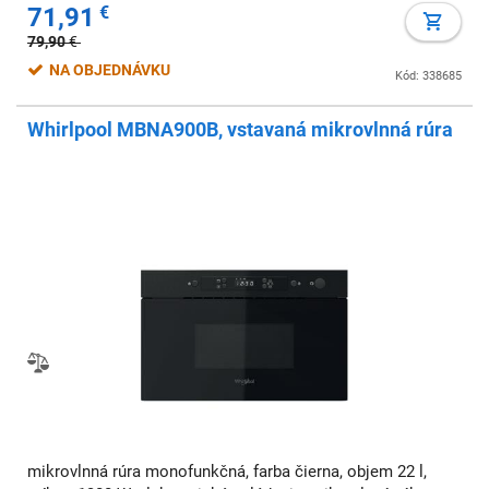
71,91
€
79,90
€
NA OBJEDNÁVKU
Kód: 338685
Whirlpool MBNA900B, vstavaná mikrovlnná rúra
mikrovlnná rúra monofunkčná, farba čierna, objem 22 l,