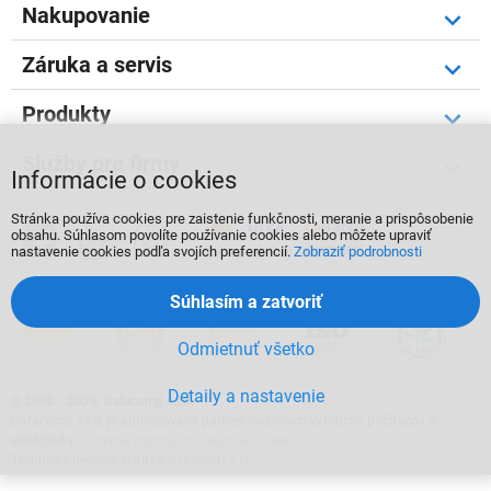
Nakupovanie
Záruka a servis
Produkty
Služby pre firmy
Informácie o cookies
Stránka používa cookies pre zaistenie funkčnosti, meranie a prispôsobenie



obsahu. Súhlasom povolíte používanie cookies alebo môžete upraviť
nastavenie cookies podľa svojích preferencií.
Zobraziť podrobnosti
Súhlasím a zatvoriť
Odmietnuť všetko
Detaily a nastavenie
©
2000 - 2026, Datacomp s.r.o.
Datacomp s.r.o. je autorizovaný partner svetových výrobcov počítačov a
elektroniky.
Ochrana osobných údajov a cookies
.
Technické riešenie © 2026
CyberSoft s.r.o.