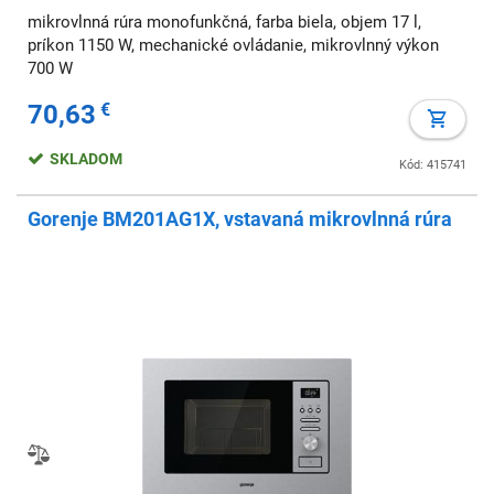
mikrovlnná rúra monofunkčná, farba biela, objem 17 l,
príkon 1150 W, mechanické ovládanie, mikrovlnný výkon
700 W
70,63
€
SKLADOM
Kód: 415741
Gorenje BM201AG1X, vstavaná mikrovlnná rúra