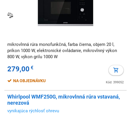
mikrovlnná rúra monofunkčná, farba čierna, objem 20 l,
príkon 1000 W, elektronické ovládanie, mikrovlnný výkon
800 W, výkon grilu 1000 W
279,00
€
NA OBJEDNÁVKU
Kód: 399052
Whirlpool WMF250G, mikrovlnná rúra vstavaná,
nerezová
vynikajúca rýchlosť ohrevu