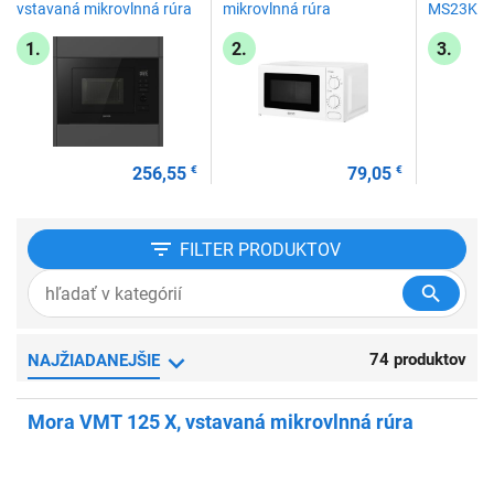
vstavaná mikrovlnná rúra
mikrovlnná rúra
MS23K35
mikrovlnn
1.
2.
3.
256,55
€
79,05
€
FILTER
PRODUKTOV
74 produktov
NAJŽIADANEJŠIE
Mora VMT 125 X, vstavaná mikrovlnná rúra