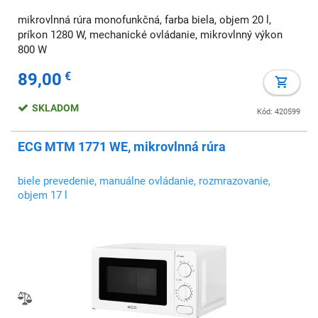
mikrovlnná rúra monofunkčná, farba biela, objem 20 l,
príkon 1280 W, mechanické ovládanie, mikrovlnný výkon
800 W
89,00
€
SKLADOM
Kód: 420599
ECG MTM 1771 WE, mikrovlnná rúra
biele prevedenie, manuálne ovládanie, rozmrazovanie,
objem 17 l