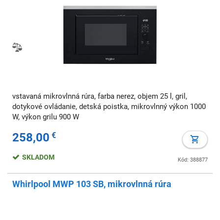
vstavaná mikrovlnná rúra, farba nerez, objem 25 l, gril,
dotykové ovládanie, detská poistka, mikrovlnný výkon 1000
W, výkon grilu 900 W
258,00
€
SKLADOM
Kód: 388877
Whirlpool MWP 103 SB, mikrovlnná rúra