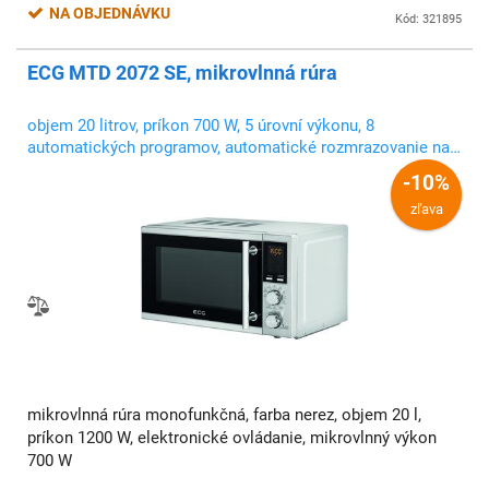
NA OBJEDNÁVKU
Kód: 321895
ECG MTD 2072 SE, mikrovlnná rúra
objem 20 litrov, príkon 700 W, 5 úrovní výkonu, 8
automatických programov, automatické rozmrazovanie na
základe hmotnosti jedla
-10%
zľava
mikrovlnná rúra monofunkčná, farba nerez, objem 20 l,
príkon 1200 W, elektronické ovládanie, mikrovlnný výkon
700 W