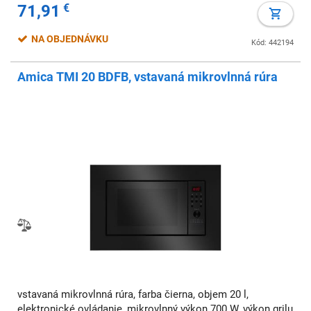
71,91
€
NA OBJEDNÁVKU
Kód: 442194
Amica TMI 20 BDFB, vstavaná mikrovlnná rúra
vstavaná mikrovlnná rúra, farba čierna, objem 20 l,
elektronické ovládanie, mikrovlnný výkon 700 W, výkon grilu