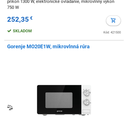
príkon 1300 W, elektronické ovládanie, mikrovlnný výkon
750 W
252,35
€
SKLADOM
Kód: 421500
Gorenje MO20E1W, mikrovlnná rúra