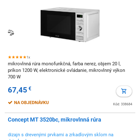
1x
mikrovlnná rúra monofunkčná, farba nerez, objem 20 l,
príkon 1200 W, elektronické ovládanie, mikrovlnný výkon
700 W
67,45
€
NA OBJEDNÁVKU
Kód: 338684
Concept MT 3520bc, mikrovlnná rúra
dizajn s drevenými prvkami a zrkadlovým sklom na