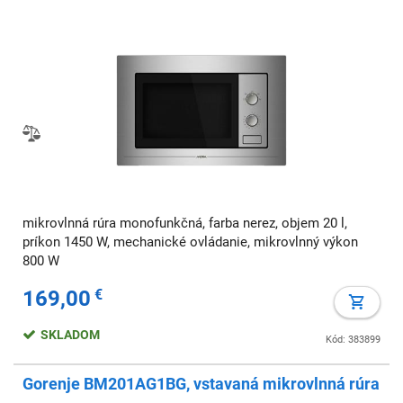
mikrovlnná rúra monofunkčná, farba nerez, objem 20 l,
príkon 1450 W, mechanické ovládanie, mikrovlnný výkon
800 W
169,00
€
SKLADOM
Kód: 383899
Gorenje BM201AG1BG, vstavaná mikrovlnná rúra