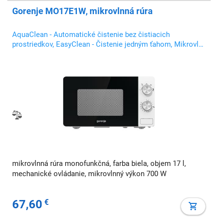
Gorenje MO17E1W, mikrovlnná rúra
AquaClean - Automatické čistenie bez čistiacich
prostriedkov, EasyClean - Čistenie jedným ťahom, Mikrovlny
- Mikrovlny na rýchle varenie
mikrovlnná rúra monofunkčná, farba biela, objem 17 l,
mechanické ovládanie, mikrovlnný výkon 700 W
67,60
€