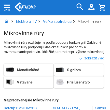
Elektro a TV
Veľké spotrebiče
Mikrovlnné rúry
Mikrovlnné rúry
Mikrovlnné rúry rozlišujeme podľa podpory funkcie gril. Základné
mikrovlnné rúry podporujú klasické funkcie pre ohrev a
rozmrazovanie potravín. Dôležité parametre pri výbere mikrovlnnej
sú výkon, obejm, počet programov, počet stupňov výkonu a
zobraziť viac
ovládanie.
Monofunkčné
S grilom
Vstavané
Príslušenstvo
Najpredávanejšie Mikrovlnné rúry
Gorenje BM201M2BG,
ECG MTM 1771 WE,
Samsung