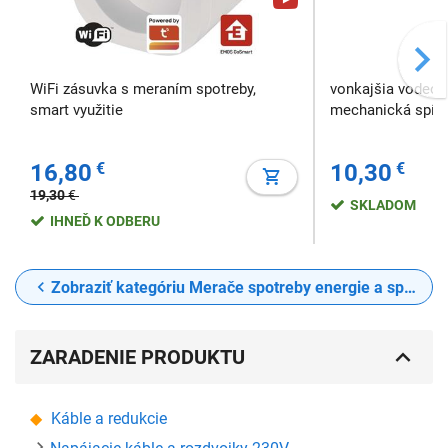
WiFi zásuvka s meraním spotreby,
vonkajšia vodeod
smart využitie
mechanická spína
16,80
€
10,30
€
19,30
€
SKLADOM
IHNEĎ K ODBERU
Zobraziť kategóriu Merače spotreby energie a spínacie hodiny
ZARADENIE PRODUKTU
Káble a redukcie