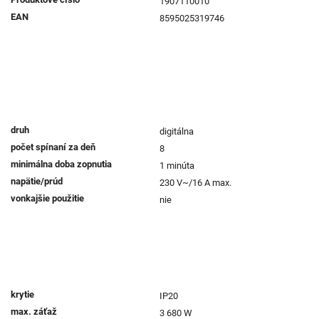
1907110010
EAN
8595025319746
druh
digitálna
počet spínaní za deň
8
minimálna doba zopnutia
1 minúta
napätie/prúd
230 V~/16 A max.
vonkajšie použitie
nie
krytie
IP20
max. záťaž
3 680 W