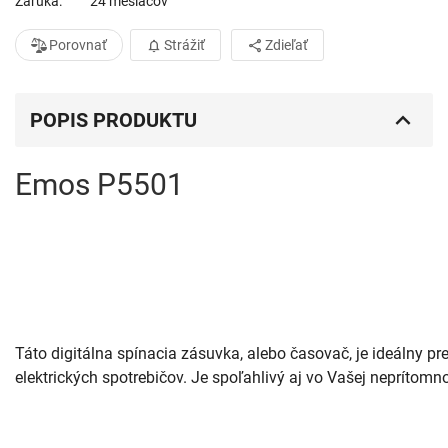
Záruka
24 mesiacov
Porovnať
Strážiť
Zdieľať
POPIS PRODUKTU
Emos P5501
Táto digitálna spínacia zásuvka, alebo časovač, je ideálny pr
elektrických spotrebičov. Je spoľahlivý aj vo Vašej neprítomno