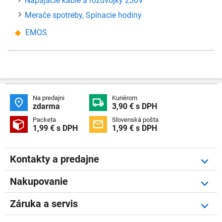
Napájacie káble a rozdvojky 230V
Merače spotreby, Spínacie hodiny
EMOS
Na predajni
Kuriérom


zdarma
3,90 € s DPH
Packeta
Slovenská pošta


1,99 € s DPH
1,99 € s DPH
Kontakty a predajne
Nakupovanie
Záruka a servis