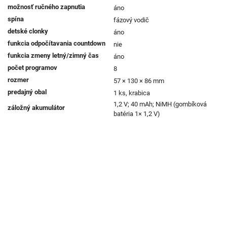
možnosť ručného zapnutia
áno
spína
fázový vodič
detské clonky
áno
funkcia odpočítavania countdown
nie
funkcia zmeny letný/zimný čas
áno
počet programov
8
rozmer
57 × 130 × 86 mm
predajný obal
1 ks, krabica
1,2 V; 40 mAh; NiMH (gombíková 
záložný akumulátor
batéria 1× 1,2 V)