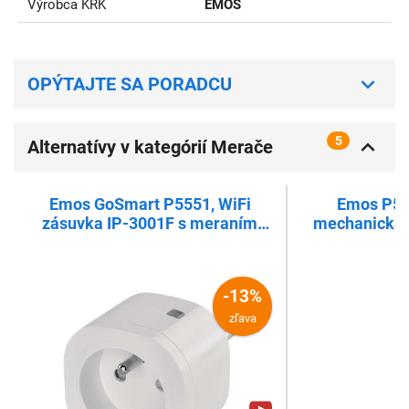
Výrobca KRK
EMOS
OPÝTAJTE SA PORADCU
5
Alternatívy v kategórií Merače
spotreby energie a spínacie hodiny
Emos GoSmart P5551, WiFi
Emos P55
zásuvka IP-3001F s meraním
mechanická 
spotreby
vonka
-13%
zľava