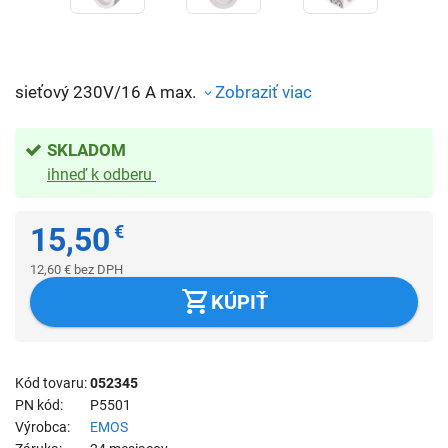
sieťový 230V/16 A max.
Zobraziť viac
SKLADOM
ihneď k odberu
15,50
€
12,60
€
bez DPH
KÚPIŤ
Kód tovaru
052345
PN kód
P5501
Výrobca
EMOS