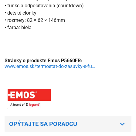
• funkcia odpočítavania (countdown)
• detské clonky
• rozmery: 82 × 62 × 146mm
• farba: biela
Stránky o produkte Emos P5660FR:
www.emos.sk/termostat-do-zasuvky-s-funkciou-digitalneho-casovaca-2v1
OPÝTAJTE SA PORADCU