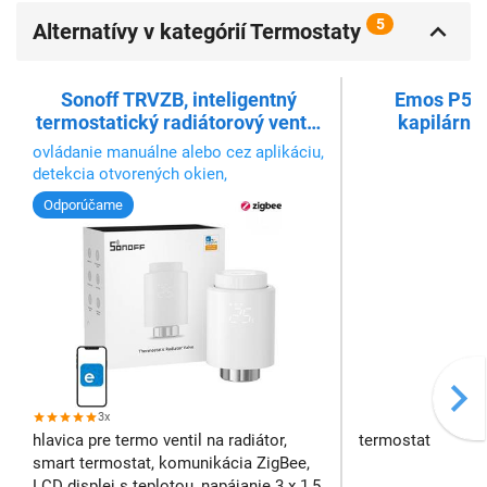
5
Alternatívy v kategórií Termostaty
Sonoff TRVZB, inteligentný
Emos P568
termostatický radiátorový ventil,
kapilárny
Zigbee 3.0
ovládanie manuálne alebo cez aplikáciu,
detekcia otvorených okien,
programovateľná, história teploty,
Odporúčame
hlasové ovládanie
3x
hlavica pre termo ventil na radiátor,
termostat
smart termostat, komunikácia ZigBee,
LCD displej s teplotou, napájanie 3 x 1,5