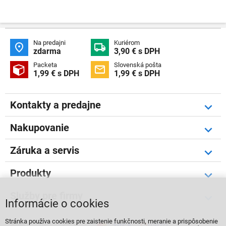
Na predajni
Kuriérom


zdarma
3,90 € s DPH
Packeta
Slovenská pošta


1,99 € s DPH
1,99 € s DPH
Kontakty a predajne
Nakupovanie
Záruka a servis
Produkty
Služby pre firmy
Informácie o cookies
Stránka používa cookies pre zaistenie funkčnosti, meranie a prispôsobenie