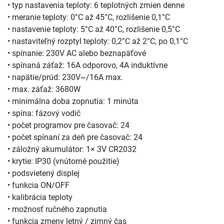
• typ nastavenia teploty: 6 teplotných zmien denne
• meranie teploty: 0°C až 45°C, rozlišenie 0,1°C
• nastavenie teploty: 5°C až 40°C, rozlišenie 0,5°C
• nastaviteľný rozptyl teploty: 0,2°C až 2°C, po 0,1°C
• spínanie: 230V AC alebo beznapäťové
• spínaná záťaž: 16A odporovo, 4A induktívne
• napätie/prúd: 230V~/16A max.
• max. záťaž: 3680W
• minimálna doba zopnutia: 1 minúta
• spína: fázový vodič
• počet programov pre časovač: 24
• počet spínaní za deň pre časovač: 24
• záložný akumulátor: 1× 3V CR2032
• krytie: IP30 (vnútorné použitie)
• podsvietený displej
• funkcia ON/OFF
• kalibrácia teploty
• možnosť ručného zapnutia
• funkcia zmeny letný / zimný čas