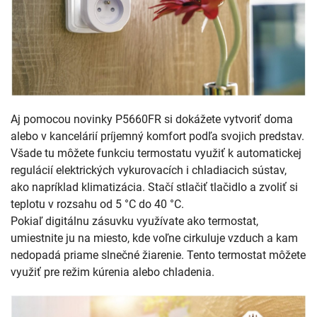
Aj pomocou novinky P5660FR si dokážete vytvoriť doma
alebo v kancelárií príjemný komfort podľa svojich predstav.
Všade tu môžete funkciu termostatu využiť k automatickej
regulácií elektrických vykurovacích i chladiacich sústav,
ako napríklad klimatizácia. Stačí stlačiť tlačidlo a zvoliť si
teplotu v rozsahu od 5 °C do 40 °C.
Pokiaľ digitálnu zásuvku využívate ako termostat,
umiestnite ju na miesto, kde voľne cirkuluje vzduch a kam
nedopadá priame slnečné žiarenie. Tento termostat môžete
využiť pre režim kúrenia alebo chladenia.