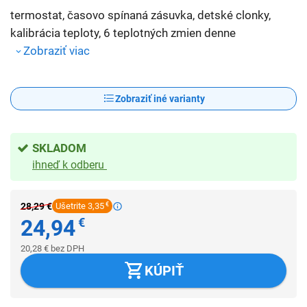
termostat, časovo spínaná zásuvka, detské clonky,
kalibrácia teploty, 6 teplotných zmien denne
Zobraziť viac
Zobraziť iné varianty
SKLADOM
ihneď k odberu
28,29
€
Ušetrite 3,35
€
24,94
€
20,28
€
bez DPH
KÚPIŤ