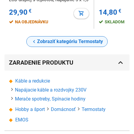
V AA batérie, M30 x 1,5 mm
29,90
€
14,80
€
NA OBJEDNÁVKU
SKLADOM
Zobraziť kategóriu Termostaty
ZARADENIE PRODUKTU
Káble a redukcie
Napájacie káble a rozdvojky 230V
Merače spotreby, Spínacie hodiny
Hobby a šport
Domácnosť
Termostaty
EMOS