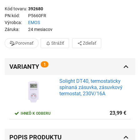
Kód tovaru
392680
PN kód
P5660FR
Výrobca
EMOS
Záruka
24 mesiacov
Porovnať
Strážiť
Zdieľať
1
VARIANTY
Solight DT40, termostaticky
spínaná zásuvka, zásuvkový
termostat, 230V/16A
23,99
€
IHNEĎ K ODBERU
POPIS PRODUKTU