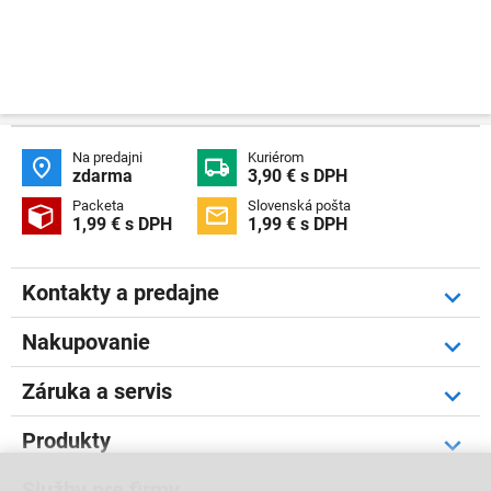
Na predajni
Kuriérom


zdarma
3,90 € s DPH
Packeta
Slovenská pošta


1,99 € s DPH
1,99 € s DPH
Kontakty a predajne
Nakupovanie
Záruka a servis
Produkty
Služby pre firmy