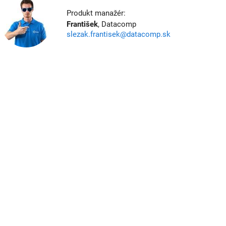
Produkt manažér:
František
, Datacomp
slezak.frantisek@datacomp.sk