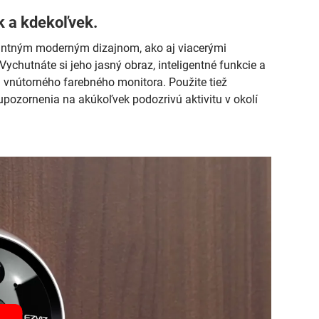
k a kdekoľvek.
antným moderným dizajnom, ako aj viacerými
Vychutnáte si jeho jasný obraz, inteligentné funkcie a
m vnútorného farebného monitora. Použite tiež
pozornenia na akúkoľvek podozrivú aktivitu v okolí