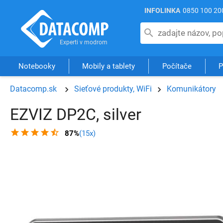
INFOLINKA
0850 100 20
Notebooky
Mobily a tablety
Počítače
P
Datacomp.sk
Sieťové produkty, WiFi
Komunikátory
EZVIZ DP2C, silver
87%
(15x)