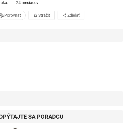
ruka
24 mesiacov
Porovnať
Strážiť
Zdieľať
OPÝTAJTE SA PORADCU