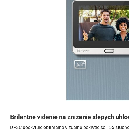
Brilantné videnie na zníženie slepých uhlov
DP2C poskytuje optimálne vizuálne pokrytie so 155-stupňo