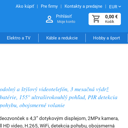
Ako kúpiť
Pre firmy
Kontakty a predajne
EUR
Prihlásiť
0,00
€
Moje konto
Košík
Elektro a TV
Káble a redukcie
Hobby a šport
odolný a štýlový videotelefón, 3 mesačná výdrž
batérie, 155° ultraširokouhlý pohľad, PIR detekcia
pohybu, obojsmerné volanie
deozvonček s 4,3” dotykovým displejom, 2MPx kamera,
ll HD video, H.265, WiFi, detekcia pohybu, obojsmerná