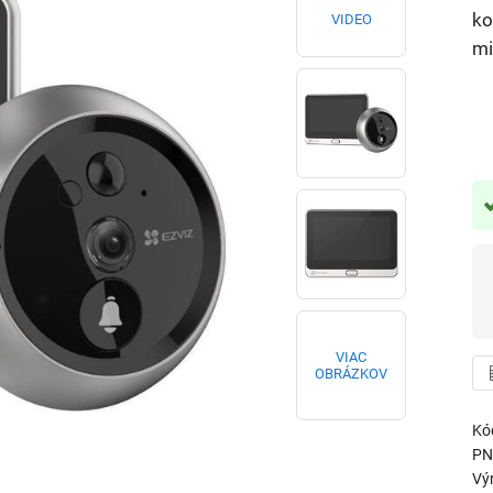
ko
VIDEO
mi
VIAC
OBRÁZKOV
Kó
PN
Vý