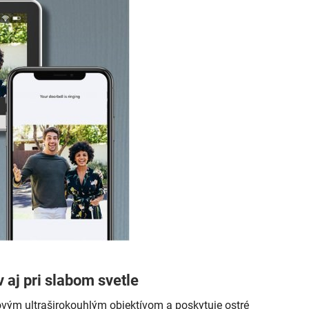
 aj pri slabom svetle
vým ultraširokouhlým objektívom a poskytuje ostré