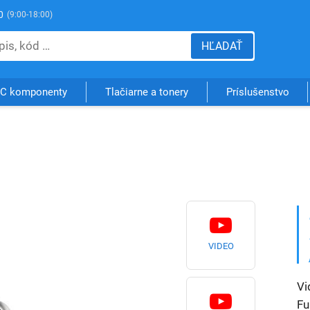
0
(9:00-18:00)
HĽADAŤ
C komponenty
Tlačiarne a tonery
Príslušenstvo
VIDEO
Vi
Fu