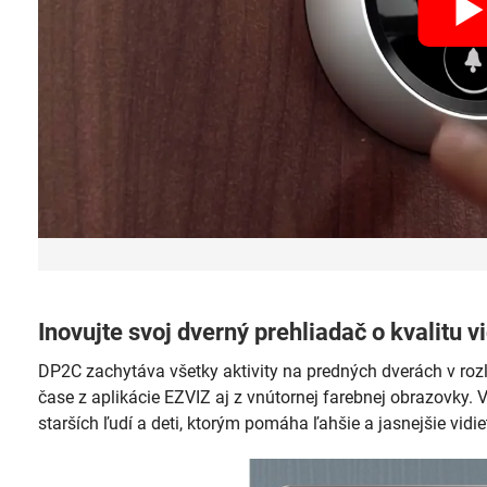
Inovujte svoj dverný prehliadač o kvalitu 
DP2C zachytáva všetky aktivity na predných dverách v roz
čase z aplikácie EZVIZ aj z vnútornej farebnej obrazovky.
starších ľudí a deti, ktorým pomáha ľahšie a jasnejšie vidieť