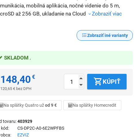
munikácia, mobilná aplikácia, nočné videnie do 5 m,
croSD až 256 GB, ukladanie na Cloud
Zobraziť viac
Zobraziť iné varianty
SKLADOM
148,40
€
KÚPIŤ
120,65
€
bez DPH
Na splátky Quatro už
od 9 €
Na splátky Homecredit
d tovaru
403929
 kód
CS-DP2C-A0-6E2WPFBS
robca
EZVIZ