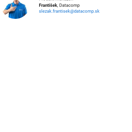
František
, Datacomp
slezak.frantisek@datacomp.sk