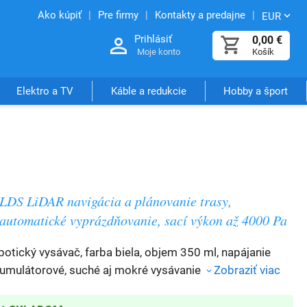
Ako kúpiť
Pre firmy
Kontakty a predajne
EUR
Prihlásiť
0,00
€
Moje konto
Košík
Elektro a TV
Káble a redukcie
Hobby a šport
LDS LiDAR navigácia a plánovanie trasy,
automatické vyprázdňovanie, sací výkon až 4000 Pa
botický vysávač, farba biela, objem 350 ml, napájanie
umulátorové, suché aj mokré vysávanie
Zobraziť viac