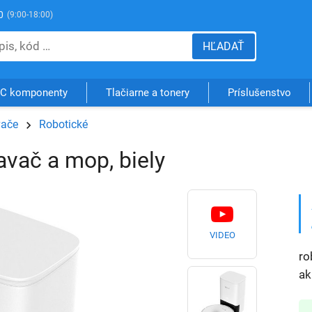
0
(9:00-18:00)
HĽADAŤ
C komponenty
Tlačiarne a tonery
Príslušenstvo
vače
Robotické
avač a mop, biely
VIDEO
ro
ak