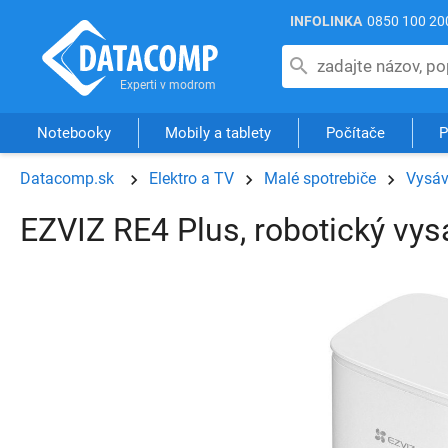
INFOLINKA
0850 100 20
Notebooky
Mobily a tablety
Počítače
P
Datacomp.sk
Elektro a TV
Malé spotrebiče
Vysá
EZVIZ RE4 Plus, robotický vys