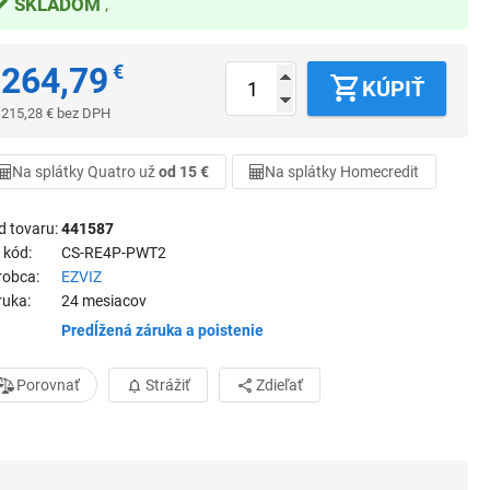
SKLADOM
264,79
€
KÚPIŤ
215,28
€
bez DPH
Na splátky Quatro už
od 15 €
Na splátky Homecredit
d tovaru
441587
 kód
CS-RE4P-PWT2
robca
EZVIZ
ruka
24 mesiacov
Predĺžená záruka a poistenie
Porovnať
Strážiť
Zdieľať