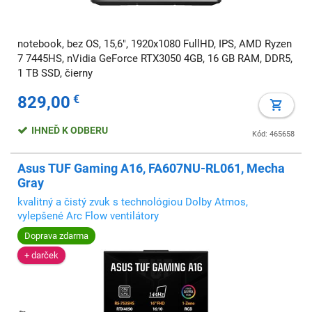
notebook, bez OS, 15,6", 1920x1080 FullHD, IPS, AMD Ryzen
7 7445HS, nVidia GeForce RTX3050 4GB, 16 GB RAM, DDR5,
1 TB SSD, čierny
829,00
€
IHNEĎ K ODBERU
Kód: 465658
Asus TUF Gaming A16, FA607NU-RL061, Mecha
Gray
kvalitný a čistý zvuk s technológiou Dolby Atmos,
vylepšené Arc Flow ventilátory
Doprava zdarma
+ darček