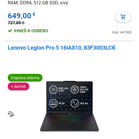
RAM, DDR4, 512 GB SSD, sivý
649,00
€
727,85
€
IHNEĎ K ODBERU
Kód: 441908
Lenovo Legion Pro 5 16IAX10, 83F3003LCK
Doprava zdarma
+ darček