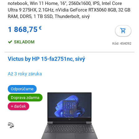
notebook, Win 11 Home, 16", 2560x1600, IPS, Intel Core
Ultra 9 275HX, 2.1GHz, nVidia GeForce RTX5060 8GB, 32 GB
RAM, DDR5, 1 TB SSD, Thunderbolt, sivý
1 868,75
€
SKLADOM
Kód: 454092
Victus by HP 15-fa2751nc, sivý
Až 3 roky záruka
Odporúčame
Doprava zdarma
+ darček