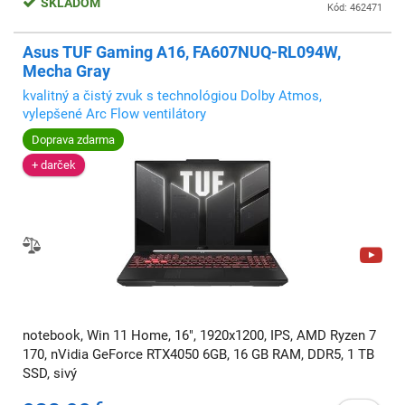
SKLADOM
Kód: 462471
Asus TUF Gaming A16, FA607NUQ-RL094W,
Mecha Gray
kvalitný a čistý zvuk s technológiou Dolby Atmos,
vylepšené Arc Flow ventilátory
Doprava zdarma
+ darček
notebook, Win 11 Home, 16", 1920x1200, IPS, AMD Ryzen 7
170, nVidia GeForce RTX4050 6GB, 16 GB RAM, DDR5, 1 TB
SSD, sivý