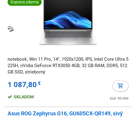
Doprava zdarma
notebook, Win 11 Pro, 14", 1920x1200, IPS, Intel Core Ultra 5
225H, nVidia GeForce RTX3050 4GB, 32 GB RAM, DDR5, 512
GB SSD, strieborný
1 087,80
€
SKLADOM
Kód: 451454
Asus ROG Zephyrus G16, GU605CX-QR149, sivý