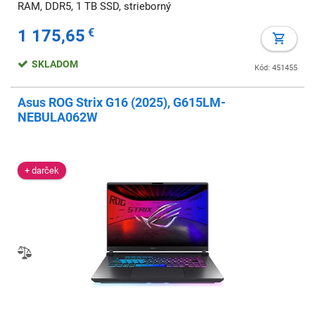
RAM, DDR5, 1 TB SSD, strieborný
1 175,65
€
SKLADOM
Kód: 451455
Asus ROG Strix G16 (2025), G615LM-
NEBULA062W
+ darček