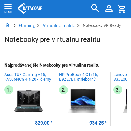
Gaming
Virtuálna realita
Notebooky VR Ready
Notebooky pre virtuálnu realitu
Najpredávanejšie Notebooky pre virtuálnu realitu
Asus TUF Gaming A15,
HP ProBook 4 G1i 16,
Lenovo L
FA506NCG-HN207, čierny
B9ZE7ET, strieborný
83JE0091
1.
2.
3.
829,00
€
934,25
€