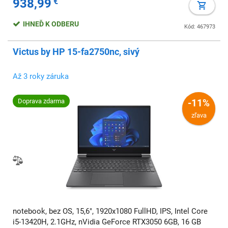
938,99
€
IHNEĎ K ODBERU
Kód: 467973
Victus by HP 15-fa2750nc, sivý
Až 3 roky záruka
Doprava zdarma
-11%
zľava
notebook, bez OS, 15,6", 1920x1080 FullHD, IPS, Intel Core
i5-13420H, 2.1GHz, nVidia GeForce RTX3050 6GB, 16 GB