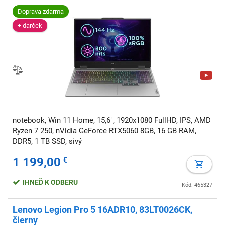
Doprava zdarma
+ darček
notebook, Win 11 Home, 15,6", 1920x1080 FullHD, IPS, AMD
Ryzen 7 250, nVidia GeForce RTX5060 8GB, 16 GB RAM,
DDR5, 1 TB SSD, sivý
1 199,00
€
IHNEĎ K ODBERU
Kód: 465327
Lenovo Legion Pro 5 16ADR10, 83LT0026CK,
čierny