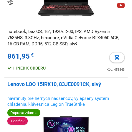
notebook, bez OS, 16", 1920x1200, IPS, AMD Ryzen 5
7535HS, 3.3GHz, hexacore, nVidia GeForce RTX4050 6GB,
16 GB RAM, DDR5, 512 GB SSD, sivý
861,95
€
IHNEĎ K ODBERU
Kód: 451843
Lenovo LOQ 15IRX10, 83JE0091CK, sivý
navrhnutý pre herných nadšencov, vylepšený systém
chladenia, klávesnica Legion TrueStrike
Doprava zdarma
+ darček