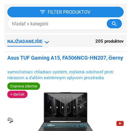
FILTER
PRODUKTOV
205 produktov
NAJŽIADANEJŠIE
Asus TUF Gaming A15, FA506NCG-HN207, čierny
samočistiaci chladiaci systém, zvýšená odolnosť proti
nárazom a ďalším extrémnym vplyvom prostredia
Doprava zdarma
+ darček