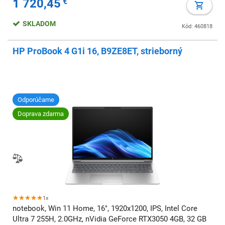
1 720,45
€
SKLADOM
Kód: 460818
HP ProBook 4 G1i 16, B9ZE8ET, strieborný
Odporúčame
Doprava zdarma
1x
notebook, Win 11 Home, 16", 1920x1200, IPS, Intel Core
Ultra 7 255H, 2.0GHz, nVidia GeForce RTX3050 4GB, 32 GB