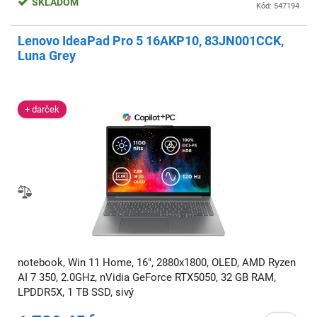
SKLADOM
Kód: 547194
Lenovo IdeaPad Pro 5 16AKP10, 83JN001CCK,
Luna Grey
+ darček
notebook, Win 11 Home, 16", 2880x1800, OLED, AMD Ryzen
AI 7 350, 2.0GHz, nVidia GeForce RTX5050, 32 GB RAM,
LPDDR5X, 1 TB SSD, sivý