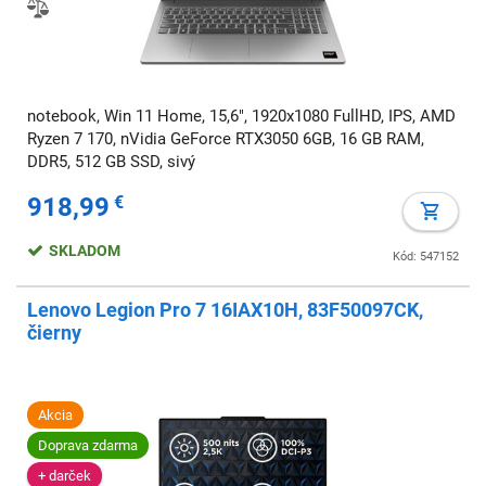
notebook, Win 11 Home, 15,6", 1920x1080 FullHD, IPS, AMD
Ryzen 7 170, nVidia GeForce RTX3050 6GB, 16 GB RAM,
DDR5, 512 GB SSD, sivý
918,99
€
SKLADOM
Kód: 547152
Lenovo Legion Pro 7 16IAX10H, 83F50097CK,
čierny
Akcia
Doprava zdarma
+ darček