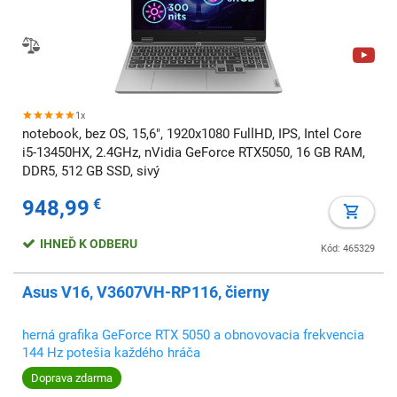
1x
notebook, bez OS, 15,6", 1920x1080 FullHD, IPS, Intel Core
i5-13450HX, 2.4GHz, nVidia GeForce RTX5050, 16 GB RAM,
DDR5, 512 GB SSD, sivý
948,99
€
IHNEĎ K ODBERU
Kód: 465329
Asus V16, V3607VH-RP116, čierny
herná grafika GeForce RTX 5050 a obnovovacia frekvencia
144 Hz potešia každého hráča
Doprava zdarma