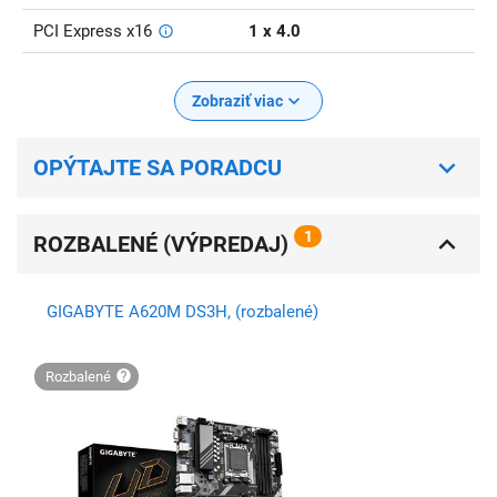
PCI Express x16
1 x 4.0
Zobraziť viac
OPÝTAJTE SA PORADCU
1
ROZBALENÉ (VÝPREDAJ)
GIGABYTE A620M DS3H, (rozbalené)
rozbalené