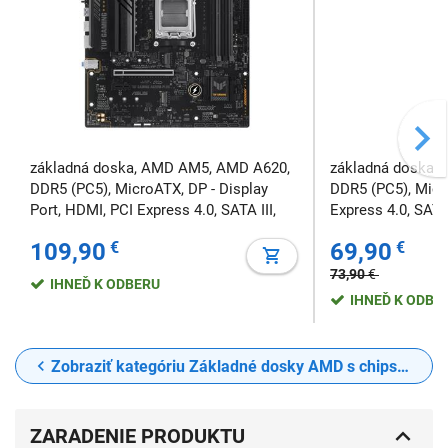
základná doska, AMD AM5, AMD A620,
základná doska,
DDR5 (PC5), MicroATX, DP - Display
DDR5 (PC5), Micr
Port, HDMI, PCI Express 4.0, SATA III,
Express 4.0, SATA 
M.2 , USB 3.2 Gen 1 Type-A, 7.1 audio,
3.2 Gen 1 Type-A,
109,90
€
69,90
€
RAID, RGB
73,90
€
IHNEĎ K ODBERU
IHNEĎ K ODBE
Zobraziť kategóriu Základné dosky AMD s chipsetom A620
ZARADENIE PRODUKTU