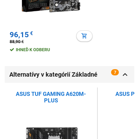
96,15
€
88,90
€
IHNEĎ K ODBERU
7
Alternatívy v kategórií Základné
dosky AMD s chipsetom A620
ASUS TUF GAMING A620M-
ASUS PR
PLUS