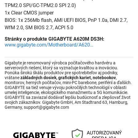
TPM2.0 SPI/GC-TPM2.0 SPI 2.0)
1x Clear CMOS jumper
BIOS: 1x 256Mb flash, AMI UEFI BIOS, PnP 1.0a, DMI 2.7,
WfM 2.0, SM BIOS 2.7, ACPI 5.0
Stránky o produkte GIGABYTE A620M DS3H:
www.gigabyte.com/Motherboard/A620M-DS3H-rev-10#kf
Gigabyte je renomovaný výrobca počítačového hardvéru a
serverových riešení, ktorý sa vyznačuje kvalitou a inováciou.
Ponúka širokú škálu produktov pre spotrebiteľov aj podniky,
vrátane
základných dosiek, grafických kariet, notebookov
,
monitorov, herných počítačov, mini-PC barebone, periférií a ďalších.
GIGABYTE sa tiež venuje vývoju pokročilých technológií v oblasti
umelej inteligencie, ekologického manažmentu a 5G komunikácie.
GIGABYTE sa zaviazal dodávať lepšiu budúcnosť a zlepšovať život
svojich zákazníkov. Gigabyte GmbH, Am Stadtrand 63, Hamburg,
Germany, support@gigabyte.com