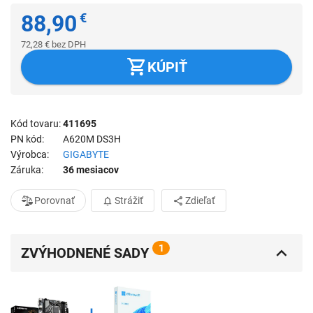
88,90
€
72,28
€
bez DPH
KÚPIŤ
Kód tovaru
411695
PN kód
A620M DS3H
Výrobca
GIGABYTE
Záruka
36 mesiacov
Porovnať
Strážiť
Zdieľať
1
ZVÝHODNENÉ SADY