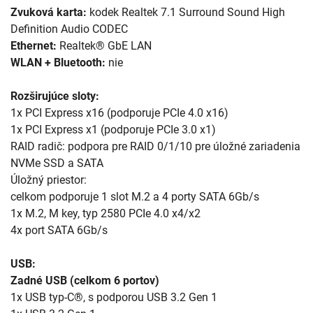
Zvuková karta:
kodek Realtek 7.1 Surround Sound High
Definition Audio CODEC
Ethernet:
Realtek® GbE LAN
WLAN + Bluetooth:
nie
Rozširujúce sloty:
1x PCI Express x16 (podporuje PCIe 4.0 x16)
1x PCI Express x1 (podporuje PCIe 3.0 x1)
RAID radič: podpora pre RAID 0/1/10 pre úložné zariadenia
NVMe SSD a SATA
Úložný priestor:
celkom podporuje 1 slot M.2 a 4 porty SATA 6Gb/s
1x M.2, M key, typ 2580 PCIe 4.0 x4/x2
4x port SATA 6Gb/s
USB:
Zadné USB (celkom 6 portov)
1x USB typ-C®, s podporou USB 3.2 Gen 1