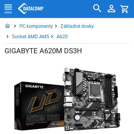
PC komponenty
Základné dosky
Socket AMD AM5
A620
GIGABYTE A620M DS3H