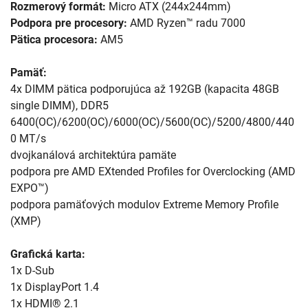
Rozmerový formát:
Micro ATX (244x244mm)
Podpora pre procesory:
AMD Ryzen™ radu 7000
Pätica procesora:
AM5
Pamäť:
4x DIMM pätica podporujúca až 192GB (kapacita 48GB
single DIMM), DDR5
6400(OC)/6200(OC)/6000(OC)/5600(OC)/5200/4800/440
0 MT/s
dvojkanálová architektúra pamäte
podpora pre AMD EXtended Profiles for Overclocking (AMD
EXPO™)
podpora pamäťových modulov Extreme Memory Profile
(XMP)
Grafická karta:
1x D-Sub
1x DisplayPort 1.4
1x HDMI® 2.1