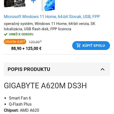
Microsoft Windows 11 Home, 64-bit Slovak, USB, FPP
operačný systém, Windows 11 Home, 64-bit verzia, SK
lokalizácia, USB flash disk, FPP licencia
IHNEĎ K ODBERU
Ušetríte
4,00
€
129,00
€
KÚPIŤ SPOLU
88,90 + 125,00
€
POPIS PRODUKTU
GIGABYTE A620M DS3H
Smart Fan 6
Q-Flash Plus
Chipset:
AMD A620