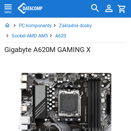
PC komponenty
Základné dosky
Socket AMD AM5
A620
Gigabyte A620M GAMING X