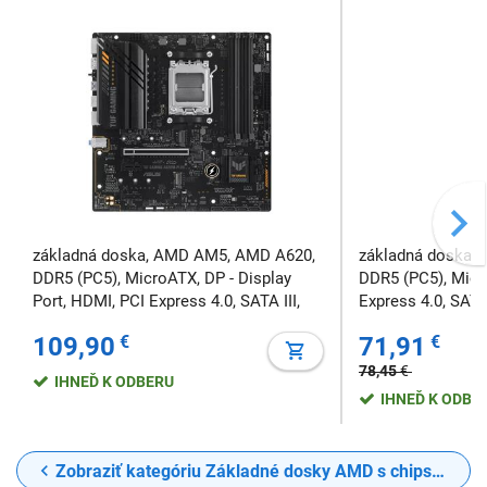
základná doska, AMD AM5, AMD A620,
základná doska,
DDR5 (PC5), MicroATX, DP - Display
DDR5 (PC5), Micr
Port, HDMI, PCI Express 4.0, SATA III,
Express 4.0, SATA 
M.2 , USB 3.2 Gen 1 Type-A, 7.1 audio,
Gen 1 Type-A, 7.1
109,90
€
71,91
€
RAID, RGB
78,45
€
IHNEĎ K ODBERU
IHNEĎ K ODBE
Zobraziť kategóriu Základné dosky AMD s chipsetom A620