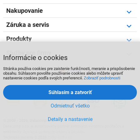
Nakupovanie
Záruka a servis
Produkty
Služby pre firmy
Informácie o cookies
Stránka používa cookies pre zaistenie funkčnosti, meranie a prispôsobenie



obsahu. Súhlasom povolíte používanie cookies alebo môžete upraviť
nastavenie cookies podľa svojích preferencií.
Zobraziť podrobnosti
Súhlasím a zatvoriť
Odmietnuť všetko
Detaily a nastavenie
©
2000 - 2026, Datacomp s.r.o.
Datacomp s.r.o. je autorizovaný partner svetových výrobcov počítačov a
elektroniky.
Ochrana osobných údajov a cookies
.
Technické riešenie © 2026
CyberSoft s.r.o.