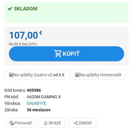
SKLADOM
107,00
€
86,99
€
bez DPH
KÚPIŤ
Na splátky Quatro už
od 6 €
Na splátky Homecredit
Kód tovaru
405986
PN kód
A620M GAMING X
Výrobca
GIGABYTE
Záruka
36 mesiacov
Porovnať
Strážiť
Zdieľať