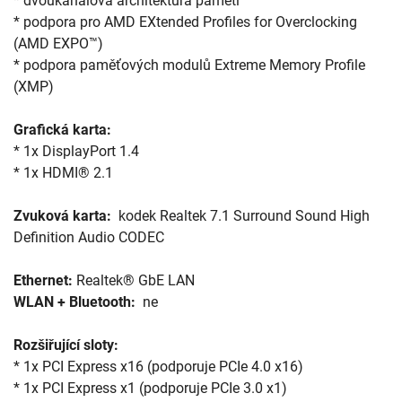
* dvoukanálová architektura paměti

* podpora pro AMD EXtended Profiles for Overclocking 
(AMD EXPO™)

* podpora paměťových modulů Extreme Memory Profile 
(XMP)

Grafická karta: 
* 1x DisplayPort 1.4

* 1x HDMI® 2.1

Zvuková karta: 
 kodek Realtek 7.1 Surround Sound High 
Definition Audio CODEC

Ethernet:
WLAN + Bluetooth: 
 ne

Rozšiřující sloty: 
* 1x PCI Express x16 (podporuje PCIe 4.0 x16)

* 1x PCI Express x1 (podporuje PCIe 3.0 x1)
