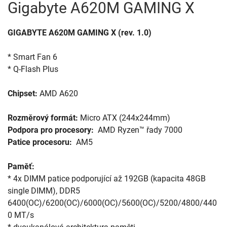
Gigabyte A620M GAMING X
GIGABYTE A620M GAMING X (rev. 1.0)
* Smart Fan 6

* Q-Flash Plus

Chipset:
 AMD A620

Rozměrový formát:
Podpora pro procesory: 
Patice procesoru: 
 AM5

Paměť: 
* 4x DIMM patice podporující až 192GB (kapacita 48GB 
single DIMM), DDR5 
6400(OC)/6200(OC)/6000(OC)/5600(OC)/5200/4800/440
0 MT/s
