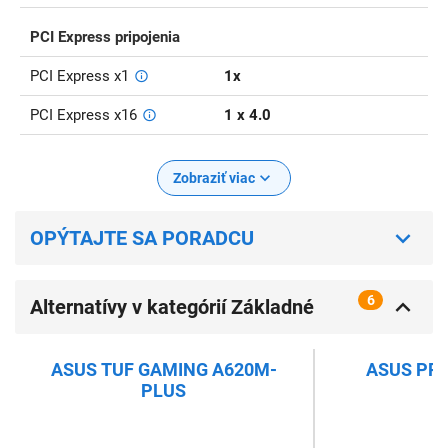
PCI Express pripojenia
PCI Express x1
1x
PCI Express x16
1 x 4.0
Zobraziť viac
OPÝTAJTE SA PORADCU
6
Alternatívy v kategórií Základné
dosky AMD s chipsetom A620
ASUS TUF GAMING A620M-
ASUS PR
PLUS