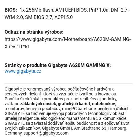
BIOS: 
 1x 256Mb flash, AMI UEFI BIOS, PnP 1.0a, DMI 2.7, 
WfM 2.0, SM BIOS 2.7, ACPI 5.0

Odkaz na stránku výrobce:
https://www.gigabyte.com/Motherboard/A620M-GAMING-
X-rev-10#kf
Stránky o produkte Gigabyte A620M GAMING X:
www.gigabyte.cz
Gigabyte je renomovaný výrobca počítačového hardvéru a
serverových riešení, ktorý sa vyznačuje kvalitou a inováciou.
Ponúka širokú škálu produktov pre spotrebiteľov aj podniky,
vrátane
základných dosiek, grafických kariet, notebookov
,
monitorov, herných počítačov, mini-PC barebone, periférií a ďalších.
GIGABYTE sa tiež venuje vývoju pokročilých technológií v oblasti
umelej inteligencie, ekologického manažmentu a 5G komunikácie.
GIGABYTE sa zaviazal dodávať lepšiu budúcnosť a zlepšovať život
svojich zákazníkov. Gigabyte GmbH, Am Stadtrand 63, Hamburg,
Germany, support@gigabyte.com