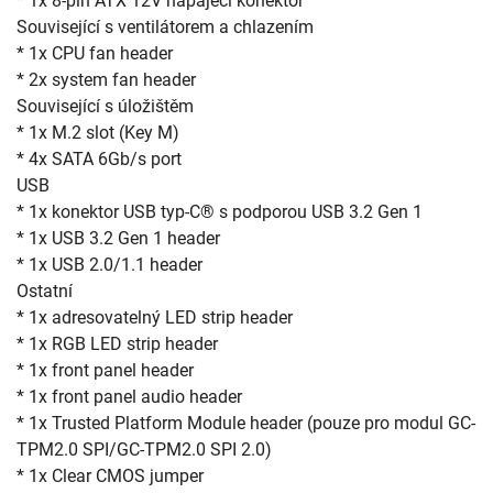
* 1x 8-pin ATX 12V napájecí konektor

Související s ventilátorem a chlazením

* 1x CPU fan header

* 2x system fan header

Související s úložištěm

* 1x M.2 slot (Key M)

* 4x SATA 6Gb/s port

USB

* 1x konektor USB typ-C® s podporou USB 3.2 Gen 1

* 1x USB 3.2 Gen 1 header

* 1x USB 2.0/1.1 header

Ostatní

* 1x adresovatelný LED strip header

* 1x RGB LED strip header

* 1x front panel header

* 1x front panel audio header

* 1x Trusted Platform Module header (pouze pro modul GC-
TPM2.0 SPI/GC-TPM2.0 SPI 2.0)

* 1x Clear CMOS jumper
