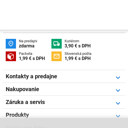
Na predajni
Kuriérom


zdarma
3,90 € s DPH
Packeta
Slovenská pošta


1,99 € s DPH
1,99 € s DPH
Kontakty a predajne
Nakupovanie
Záruka a servis
Produkty
Služby pre firmy