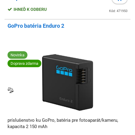
IHNEĎ K ODBERU
Kód: 471950
GoPro batéria Enduro 2
Novinka
Doprava zdarma
príslušenstvo ku GoPro, batéria pre fotoaparát/kameru,
kapacita 2 150 mAh