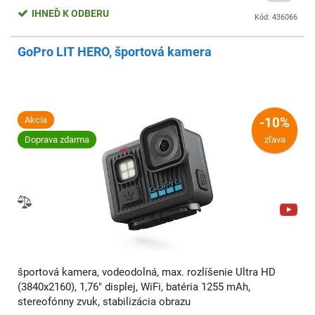
IHNEĎ K ODBERU
Kód: 436066
GoPro LIT HERO, športová kamera
Akcia
-10%
Doprava zdarma
zľava
športová kamera, vodeodolná, max. rozlíšenie Ultra HD
(3840x2160), 1,76" displej, WiFi, batéria 1255 mAh,
stereofónny zvuk, stabilizácia obrazu