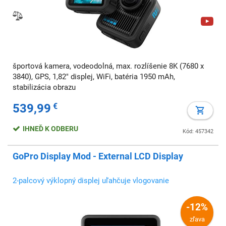
športová kamera, vodeodolná, max. rozlíšenie 8K (7680 x
3840), GPS, 1,82" displej, WiFi, batéria 1950 mAh,
stabilizácia obrazu
539,99
€
IHNEĎ K ODBERU
Kód: 457342
GoPro Display Mod - External LCD Display
2-palcový výklopný displej uľahčuje vlogovanie
-12%
zľava