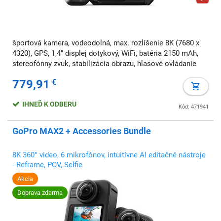
športová kamera, vodeodolná, max. rozlíšenie 8K (7680 x
4320), GPS, 1,4" displej dotykový, WiFi, batéria 2150 mAh,
stereofónny zvuk, stabilizácia obrazu, hlasové ovládanie
779,91
€
IHNEĎ K ODBERU
Kód: 471941
GoPro MAX2 + Accessories Bundle
8K 360° video, 6 mikrofónov, intuitívne AI editačné nástroje
- Reframe, POV, Selfie
Akcia
Doprava zdarma