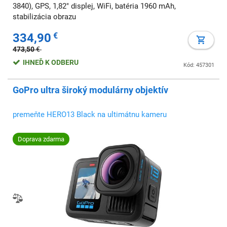
3840), GPS, 1,82" displej, WiFi, batéria 1960 mAh,
stabilizácia obrazu
334,90
€
473,50
€
IHNEĎ K ODBERU
Kód: 457301
GoPro ultra široký modulárny objektív
premeňte HERO13 Black na ultimátnu kameru
Doprava zdarma