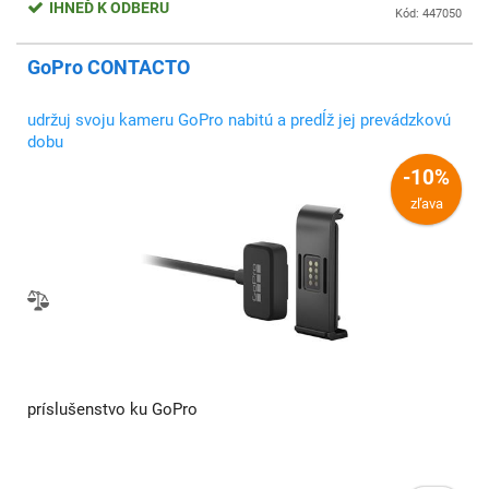
IHNEĎ K ODBERU
Kód: 447050
GoPro CONTACTO
udržuj svoju kameru GoPro nabitú a predĺž jej prevádzkovú
dobu
-10%
zľava
príslušenstvo ku GoPro