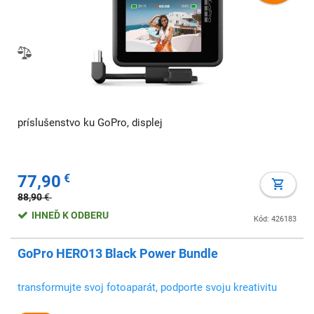
príslušenstvo ku GoPro, displej
77,90
€
88,90
€
IHNEĎ K ODBERU
Kód: 426183
GoPro HERO13 Black Power Bundle
transformujte svoj fotoaparát, podporte svoju kreativitu