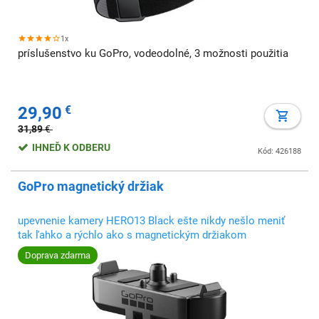
1x
príslušenstvo ku GoPro, vodeodolné, 3 možnosti použitia
29,90
€
31,89
€
IHNEĎ K ODBERU
Kód: 426188
GoPro magnetický držiak
upevnenie kamery HERO13 Black ešte nikdy nešlo meniť
tak ľahko a rýchlo ako s magnetickým držiakom
Doprava zdarma