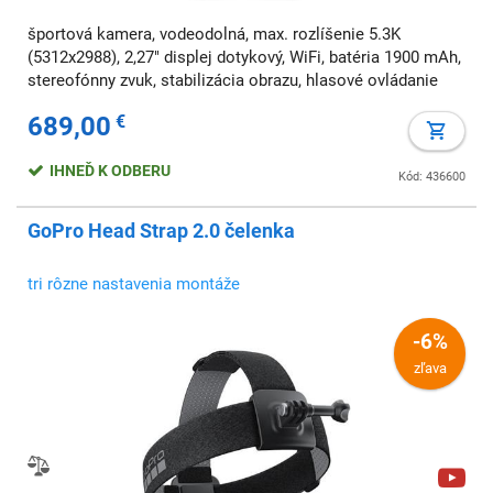
športová kamera, vodeodolná, max. rozlíšenie 5.3K
(5312x2988), 2,27" displej dotykový, WiFi, batéria 1900 mAh,
stereofónny zvuk, stabilizácia obrazu, hlasové ovládanie
689,00
€
IHNEĎ K ODBERU
Kód: 436600
GoPro Head Strap 2.0 čelenka
tri rôzne nastavenia montáže
-6%
zľava