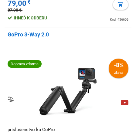
79,00
€
87,90
€
IHNEĎ K ODBERU
Kód: 436606
GoPro 3-Way 2.0
Doprava zdarma
-8%
zľava
príslušenstvo ku GoPro