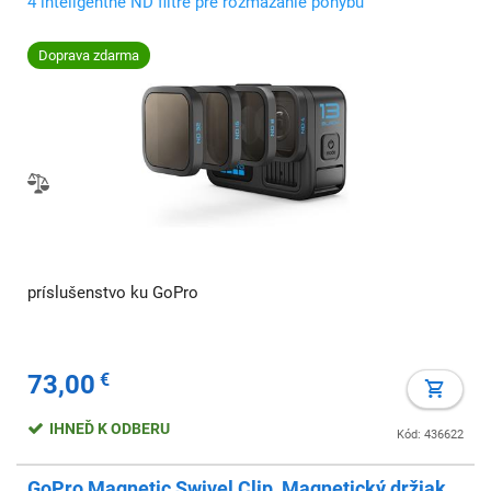
4 inteligentné ND filtre pre rozmazanie pohybu
Doprava zdarma
príslušenstvo ku GoPro
73,00
€
IHNEĎ K ODBERU
Kód: 436622
GoPro Magnetic Swivel Clip, Magnetický držiak