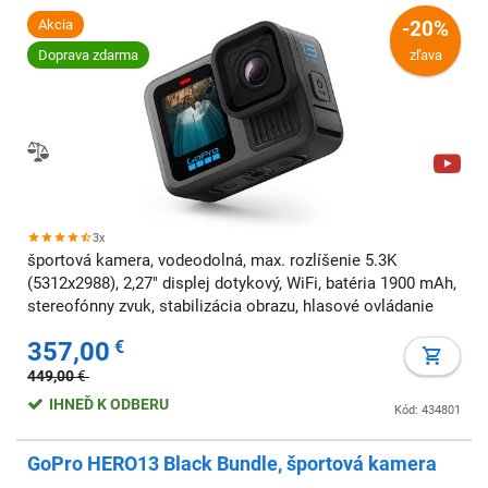
Akcia
-20%
Doprava zdarma
zľava
3x
športová kamera, vodeodolná, max. rozlíšenie 5.3K
(5312x2988), 2,27" displej dotykový, WiFi, batéria 1900 mAh,
stereofónny zvuk, stabilizácia obrazu, hlasové ovládanie
357,00
€
449,00
€
IHNEĎ K ODBERU
Kód: 434801
GoPro HERO13 Black Bundle, športová kamera