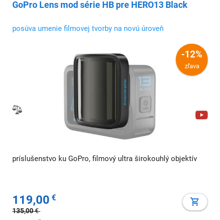
GoPro Lens mod série HB pre HERO13 Black
posúva umenie filmovej tvorby na novú úroveň
-12%
zľava
príslušenstvo ku GoPro, filmový ultra širokouhlý objektív
119,00
€
135,00
€