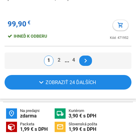
99,90
€
IHNEĎ K ODBERU
Kód: 471952
2
4
1
ZOBRAZIŤ 24 ĎALŠÍCH
Na predajni
Kuriérom


zdarma
3,90 € s DPH
Packeta
Slovenská pošta


1,99 € s DPH
1,99 € s DPH