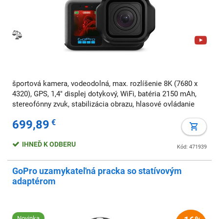
športová kamera, vodeodolná, max. rozlíšenie 8K (7680 x
4320), GPS, 1,4" displej dotykový, WiFi, batéria 2150 mAh,
stereofónny zvuk, stabilizácia obrazu, hlasové ovládanie
699,89
€
IHNEĎ K ODBERU
Kód: 471939
GoPro uzamykateľná pracka so statívovým
adaptérom
Novinka