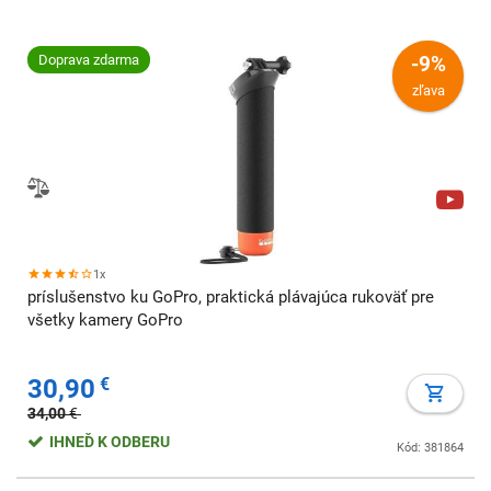
Doprava zdarma
-9%
zľava
1x
príslušenstvo ku GoPro, praktická plávajúca rukoväť pre
všetky kamery GoPro
30,90
€
34,00
€
IHNEĎ K ODBERU
Kód: 381864