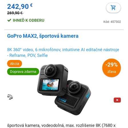
242,90
€
269,90
€
IHNEĎ K ODBERU
Kód: 457302
GoPro MAX2, športová kamera
8K 360° video, 6 mikrofónov, intuitívne AI editačné nástroje
- Reframe, POV, Selfie
Akcia
-29%
Doprava zdarma
zľava
športová kamera, vodeodolná, max. rozlíšenie 8K (7680 x