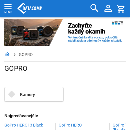
GOPRO
GOPRO
Kamery
Najpredávanejšie
GoPro HERO13 Black
GoPro HERO
GoPro Th
(Floating