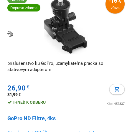
-16%
Doprava zdarma
zľava
príslušenstvo ku GoPro, uzamykateľná pracka so
statívovým adaptérom
26,90
€
31,99
€
IHNEĎ K ODBERU
Kód: 457337
GoPro ND Filtre, 4ks