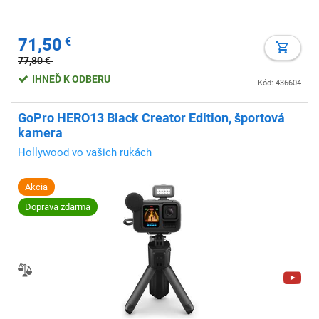
71,50
€
77,80
€
IHNEĎ K ODBERU
Kód: 436604
GoPro HERO13 Black Creator Edition, športová
kamera
Hollywood vo vašich rukách
Akcia
Doprava zdarma