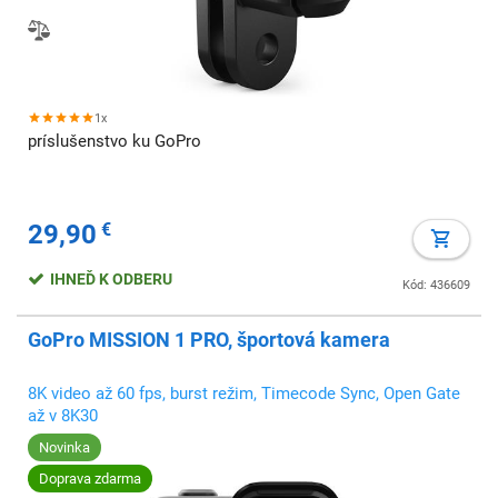
1x
príslušenstvo ku GoPro
29,90
€
IHNEĎ K ODBERU
Kód: 436609
GoPro MISSION 1 PRO, športová kamera
8K video až 60 fps, burst režim, Timecode Sync, Open Gate
až v 8K30
Novinka
Doprava zdarma