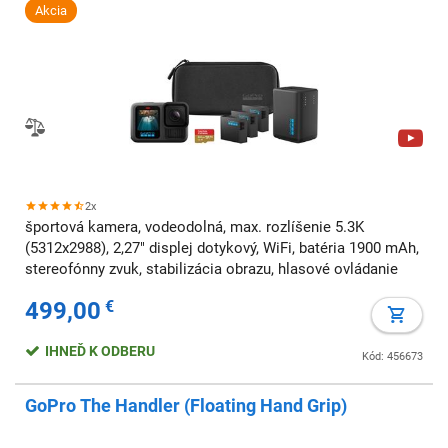
Akcia
2x
športová kamera, vodeodolná, max. rozlíšenie 5.3K
(5312x2988), 2,27" displej dotykový, WiFi, batéria 1900 mAh,
stereofónny zvuk, stabilizácia obrazu, hlasové ovládanie
499,00
€
IHNEĎ K ODBERU
Kód: 456673
GoPro The Handler (Floating Hand Grip)