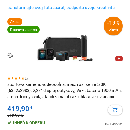
transformujte svoj fotoaparát, podporte svoju kreativitu
Akcia
-19%
Doprava zdarma
zľava
2x
športová kamera, vodeodolná, max. rozlíšenie 5.3K
(5312x2988), 2,27" displej dotykový, WiFi, batéria 1900 mAh,
stereofónny zvuk, stabilizácia obrazu, hlasové ovládanie
419,90
€
519,90
€
IHNEĎ K ODBERU
Kód: 436601