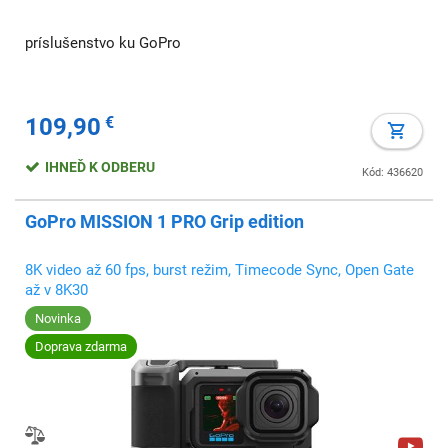
príslušenstvo ku GoPro
109,90
€
IHNEĎ K ODBERU
Kód: 436620
GoPro MISSION 1 PRO Grip edition
8K video až 60 fps, burst režim, Timecode Sync, Open Gate
až v 8K30
Novinka
Doprava zdarma