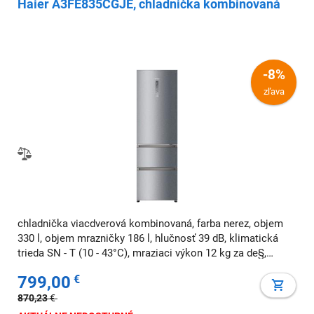
Haier A3FE835CGJE, chladnička kombinovaná
-8%
zľava
chladnička viacdverová kombinovaná, farba nerez, objem
330 l, objem mrazničky 186 l, hlučnosť 39 dB, klimatická
trieda SN - T (10 - 43°C), mraziaci výkon 12 kg za de§,
NoFrost
799,00
€
870,23
€