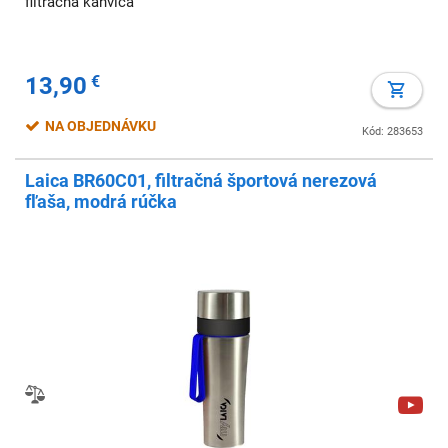
filtračná kanvica
13,90
€
NA OBJEDNÁVKU
Kód: 283653
Laica BR60C01, filtračná športová nerezová
fľaša, modrá rúčka