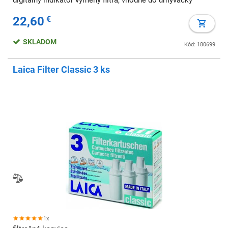
digitálny indikátor výmeny filtra, vhodné do umývačky
22,60
€
SKLADOM
Kód: 180699
Laica Filter Classic 3 ks
1x