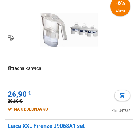
-6%
zľava
filtračná kanvica
26,90
€
28,60
€
NA OBJEDNÁVKU
Kód: 347862
Laica XXL Firenze J9068A1 set