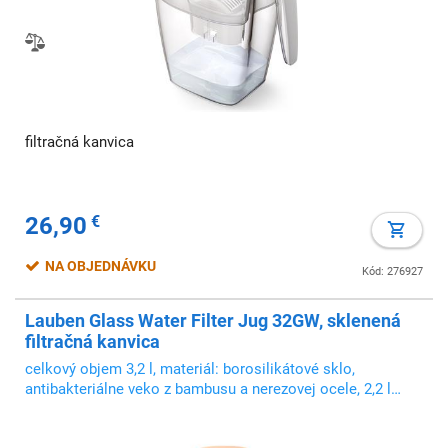
filtračná kanvica
26,90
€
NA OBJEDNÁVKU
Kód: 276927
Lauben Glass Water Filter Jug 32GW, sklenená
filtračná kanvica
celkový objem 3,2 l, materiál: borosilikátové sklo,
antibakteriálne veko z bambusu a nerezovej ocele, 2,2 l
prefiltrovanej vody