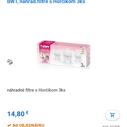
BWT, náhrad.filtre s Horčíkom 3ks
náhradné filtre s Horčíkom 3ks
14,80
€
NA OBJEDNÁVKU
Kód: 301506