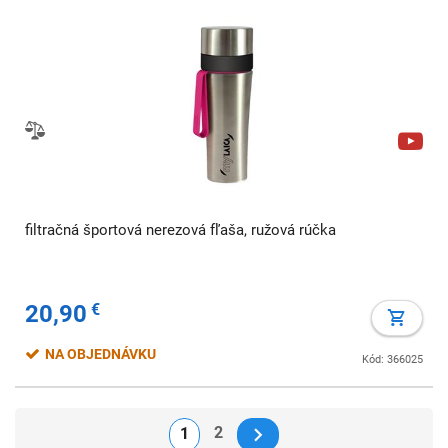
filtračná športová nerezová fľaša, ružová rúčka
20,90
€
NA OBJEDNÁVKU
Kód: 366025
2
1