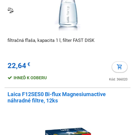
filtračná fľaša, kapacita 1 l, filter FAST DISK
22,64
€
IHNEĎ K ODBERU
Kód: 366020
Laica F12SES0 Bi-flux Magnesiumactive
náhradné filtre, 12ks