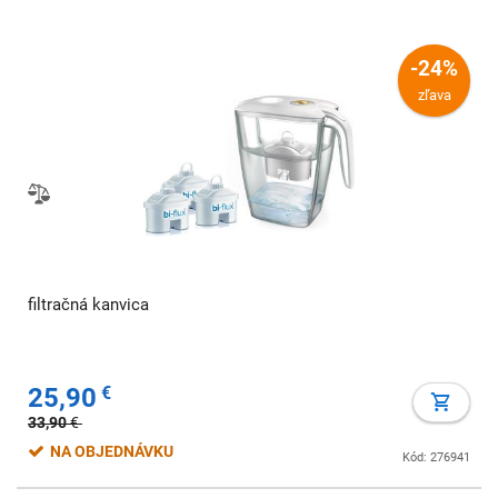
-24%
zľava
filtračná kanvica
25,90
€
33,90
€
NA OBJEDNÁVKU
Kód: 276941