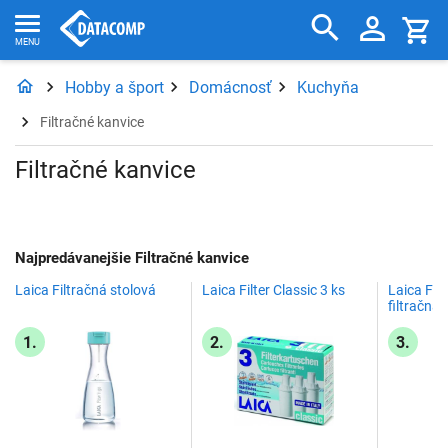
Hobby a šport
Domácnosť
Kuchyňa
Filtračné kanvice
Filtračné kanvice
Najpredávanejšie Filtračné kanvice
Laica Filtračná stolová
Laica Filter Classic 3 ks
Laica Filt
filtračná
1.
2.
3.