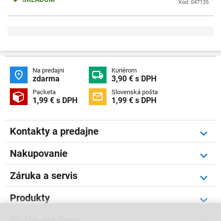
Kód: 047135
Na predajni
Kuriérom


zdarma
3,90 € s DPH
Packeta
Slovenská pošta


1,99 € s DPH
1,99 € s DPH
Kontakty a predajne
Nakupovanie
Záruka a servis
Produkty
Služby pre firmy