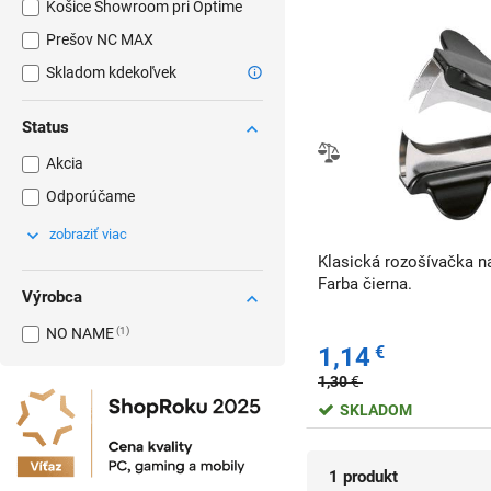
Košice Showroom pri Optime
Prešov NC MAX
Skladom kdekoľvek
Status
Akcia
Odporúčame
zobraziť viac
Klasická rozošívačka n
Farba čierna.
Výrobca
NO NAME
1
1,14
€
1,30
€
SKLADOM
1 produkt