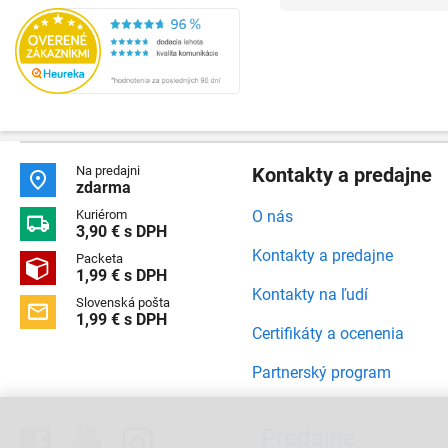
Na predajni
Kontakty a predajne

zdarma
Kuriérom
O nás

3,90 € s DPH
Kontakty a predajne
Packeta

1,99 € s DPH
Kontakty na ľudí
Slovenská pošta

1,99 € s DPH
Certifikáty a ocenenia
Partnerský program



Predajne