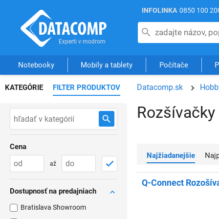
INFOLINKA
0850 100 20
Notebooky
Mobily a tablety
Počítače
P
Datacomp.sk
Hobby
KATEGÓRIE
FILTER PRODUKTOV
Rozšívačky
Cena
Najžiadanejšie
Na
až
Q-Connect Rozošív
Dostupnosť na predajniach
Bratislava Showroom