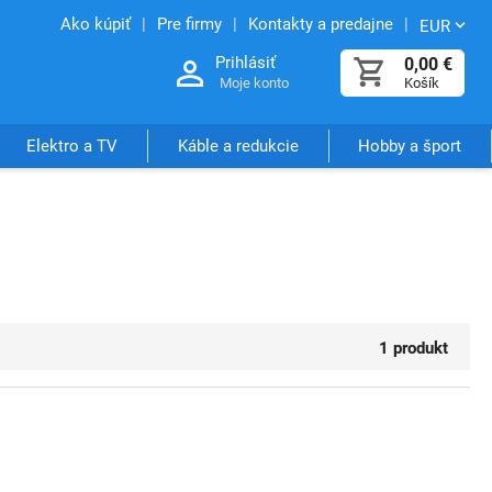
Ako kúpiť
Pre firmy
Kontakty a predajne
EUR
Prihlásiť
0,00
€
Moje konto
Košík
Elektro a TV
Káble a redukcie
Hobby a šport
1 produkt