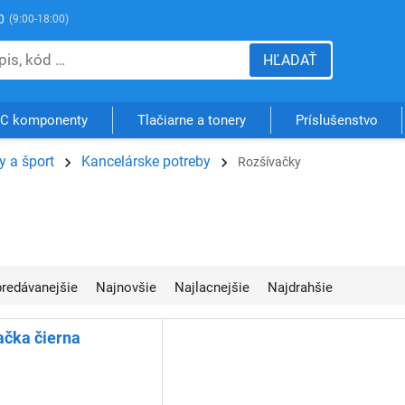
0
(9:00-18:00)
HĽADAŤ
C komponenty
Tlačiarne a tonery
Príslušenstvo
 a šport
Kancelárske potreby
Rozšívačky
jpredávanejšie
Najnovšie
Najlacnejšie
Najdrahšie
ačka čierna