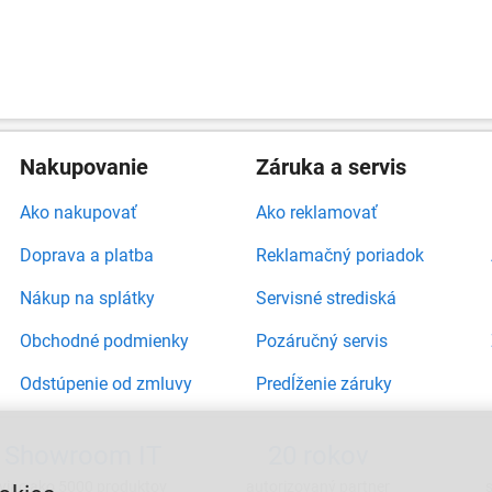
Nakupovanie
Záruka a servis
Ako nakupovať
Ako reklamovať
Doprava a platba
Reklamačný poriadok
Nákup na splátky
Servisné strediská
Obchodné podmienky
Pozáručný servis
Odstúpenie od zmluvy
Predĺženie záruky
Showroom IT
20 rokov
viac ako 5000 produktov
autorizovaný partner