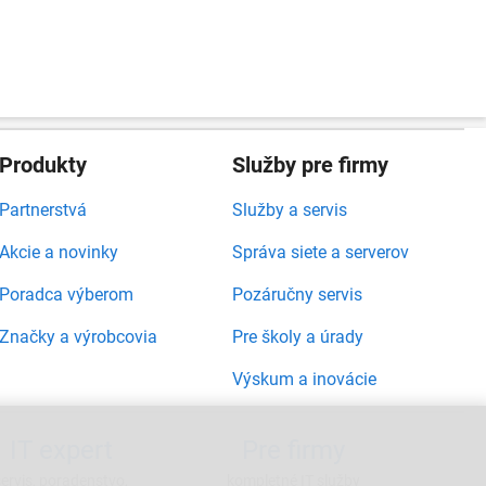
Produkty
Služby pre firmy
Partnerstvá
Služby a servis
Akcie a novinky
Správa siete a serverov
Poradca výberom
Pozáručny servis
Značky a výrobcovia
Pre školy a úrady
Výskum a inovácie
IT expert
Pre firmy
servis, poradenstvo,
kompletné IT služby