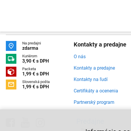
Na predajni
Kontakty a predajne

zdarma
Kuriérom
O nás

3,90 € s DPH
Kontakty a predajne
Packeta

1,99 € s DPH
Kontakty na ľudí
Slovenská pošta

1,99 € s DPH
Certifikáty a ocenenia
Partnerský program



Predajne
Bratislava,