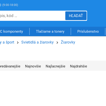
0
(9:00-18:00)
HĽADAŤ
C komponenty
Tlačiarne a tonery
Príslušenstvo
 a šport
Svietidlá a žiarovky
Žiarovky
jpredávanejšie
Najnovšie
Najlacnejšie
Najdrahšie