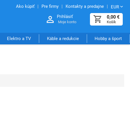
Ako kúpiť
Pre firmy
Kontakty a predajne
EUR
Prihlásiť
0,00
€
Moje konto
Košík
Elektro a TV
Káble a redukcie
Hobby a šport