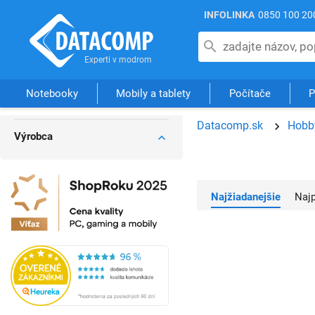
INFOLINKA
0850 100 20
Notebooky
Mobily a tablety
Počítače
P
Datacomp.sk
Hobby
Výrobca
Najžiadanejšie
Na