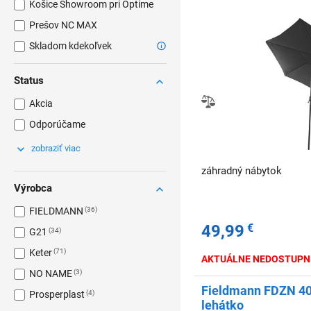
Košice Showroom pri Optime
Prešov NC MAX
Skladom kdekoľvek
Status
Akcia
Odporúčame
zobraziť viac
záhradný nábytok
Výrobca
FIELDMANN
36
49,99
€
G21
34
Keter
71
AKTUÁLNE NEDOSTUPN
NO NAME
3
Fieldmann FDZN 40
Prosperplast
4
lehátko