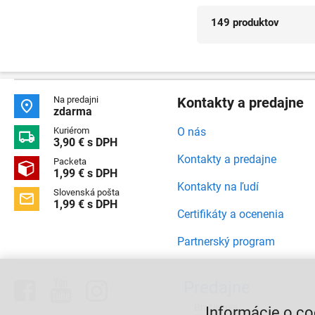
149 produktov
Na predajni
Kontakty a predajne

zdarma
Kuriérom
O nás

3,90 € s DPH
Kontakty a predajne
Packeta

1,99 € s DPH
Kontakty na ľudí
Slovenská pošta

1,99 € s DPH
Certifikáty a ocenenia
Partnerský program



Predajne
Bratislava,
Informácie o co