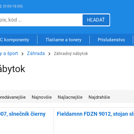
0
(9:00-18:00)
HĽADAŤ
C komponenty
Tlačiarne a tonery
Príslušenstvo
 a šport
Záhrada
Záhradný nábytok
ábytok
jpredávanejšie
Najnovšie
Najlacnejšie
Najdrahšie
7, slnečník čierny
Fieldamnn FDZN 9012, stojan s