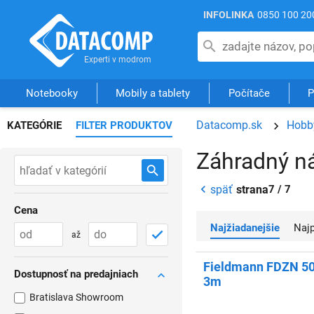
INFOLINKA
0850 100 20
Notebooky
Mobily a tablety
Počítače
P
Datacomp.sk
Hobby
KATEGÓRIE
FILTER PRODUKTOV
Záhradný n
späť
strana
7 / 7
Cena
Najžiadanejšie
Na
až
Fieldmann FDZN 500
Dostupnosť na predajniach
3m
Bratislava Showroom