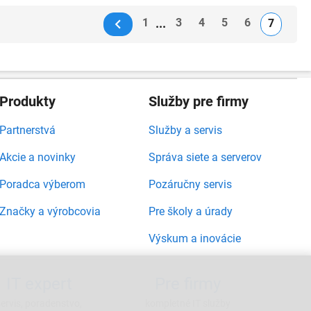
1
3
4
5
6
7
Produkty
Služby pre firmy
Partnerstvá
Služby a servis
Akcie a novinky
Správa siete a serverov
Poradca výberom
Pozáručny servis
Značky a výrobcovia
Pre školy a úrady
Výskum a inovácie
IT expert
Pre firmy
servis, poradenstvo,
kompletné IT služby