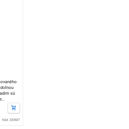
nkovaného
odolnou
Radim sú
e
á schránka
Kód: 233507