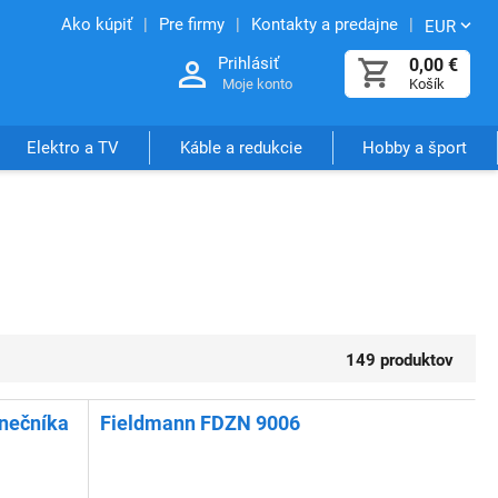
Ako kúpiť
Pre firmy
Kontakty a predajne
EUR
Prihlásiť
0,00
€
Moje konto
Košík
Elektro a TV
Káble a redukcie
Hobby a šport
149 produktov
lnečníka
Fieldmann FDZN 9006