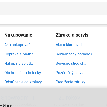
Nakupovanie
Záruka a servis
Ako nakupovať
Ako reklamovať
Doprava a platba
Reklamačný poriadok
Nákup na splátky
Servisné strediská
Obchodné podmienky
Pozáručný servis
Odstúpenie od zmluvy
Predĺženie záruky
Showroom IT
20 rokov
viac ako 5000 produktov
autorizovaný partner
okies