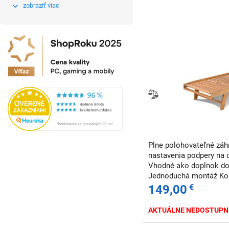
zobraziť viac
Plne polohovateľné záh
nastavenia podpery na c
Vhodné ako doplnok do 
Jednoduchá montáž Kom
74 x 94 cm Balenie obsahuje 1 ks
149,00
€
- Akácia Akácia je druh
AKTUÁLNE NEDOSTUPN