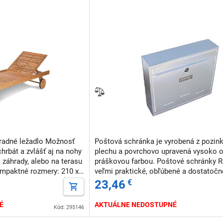
radné ležadlo Možnosť
Poštová schránka je vyrobená z pozi
hrbát a zvlášť aj na nohy
plechu a povrchovo upravená vysoko 
záhrady, alebo na terasu
práškovou farbou. Poštové schránky 
paktné rozmery: 210 x
veľmi praktické, obľúbené a dostatočn
 Prírodné drevo
priestranné pre listy aj noviny. Poštov
23,46
€
je dodávaná vrátane zámku a 2 kľúč
É
AKTUÁLNE NEDOSTUPNÉ
Kód: 295146