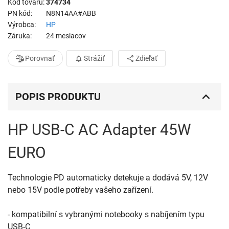
Kód tovaru
374734
PN kód
N8N14AA#ABB
Výrobca
HP
Záruka
24 mesiacov
Porovnať
Strážiť
Zdieľať
POPIS PRODUKTU
HP USB-C AC Adapter 45W
EURO
Technologie PD automaticky detekuje a dodává 5V, 12V 
nebo 15V podle potřeby vašeho zařízení.

- kompatibilní s vybranými notebooky s nabíjením typu 
USB-C
