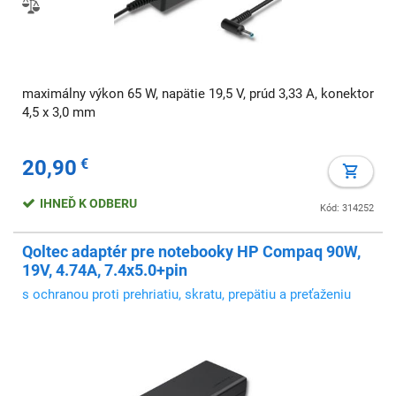
maximálny výkon 65 W, napätie 19,5 V, prúd 3,33 A, konektor
4,5 x 3,0 mm
20,90
€
IHNEĎ K ODBERU
Kód: 314252
Qoltec adaptér pre notebooky HP Compaq 90W,
19V, 4.74A, 7.4x5.0+pin
s ochranou proti prehriatiu, skratu, prepätiu a preťaženiu