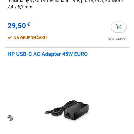
maximálny výkon 90 W, napätie 19 V, prúd 4,74 A, konektor
7,4 x 5,1 mm
29,50
€
NA OBJEDNÁVKU
Kód: 414533
HP USB-C AC Adapter 45W EURO