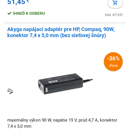
51,45
€
IHNEĎ K ODBERU
Kód: 471237
Akyga napájací adaptér pre HP, Compaq, 90W,
konektor 7,4 x 5,0 mm (bez sieťovej šnúry)
-36%
zľava
maximálny výkon 90 W, napätie 19 V, prúd 4,7 A, konektor
7,4 x 5,0 mm