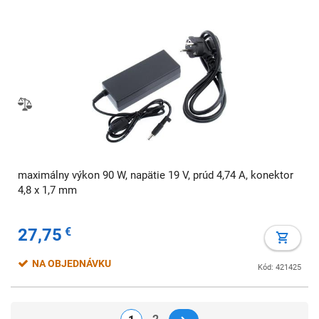
maximálny výkon 90 W, napätie 19 V, prúd 4,74 A, konektor
4,8 x 1,7 mm
27,75
€
NA OBJEDNÁVKU
Kód: 421425