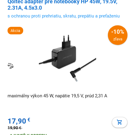
Qoltec adaptér pre notebooky HP 45W, 19.5V,
2.31A, 4.5x3.0
s ochranou proti prehriatiu, skratu, prepätiu a preťaženiu
Akcia
-10%
zľava
maximálny výkon 45 W, napätie 19,5 V, prúd 2,31 A
17,90
€
19,90
€