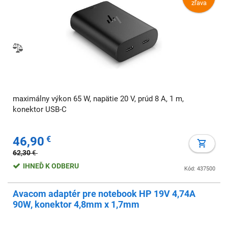
zľava
maximálny výkon 65 W, napätie 20 V, prúd 8 A, 1 m,
konektor USB-C
46,90
€
62,30
€
IHNEĎ K ODBERU
Kód: 437500
Avacom adaptér pre notebook HP 19V 4,74A
90W, konektor 4,8mm x 1,7mm