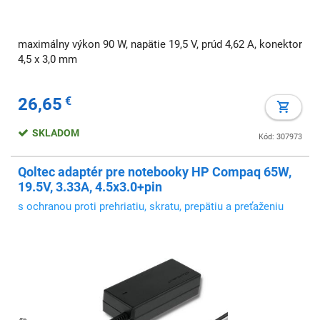
maximálny výkon 90 W, napätie 19,5 V, prúd 4,62 A, konektor
4,5 x 3,0 mm
26,65
€
SKLADOM
Kód: 307973
Qoltec adaptér pre notebooky HP Compaq 65W,
19.5V, 3.33A, 4.5x3.0+pin
s ochranou proti prehriatiu, skratu, prepätiu a preťaženiu