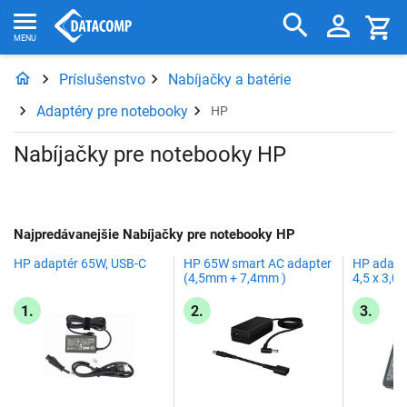
Príslušenstvo
Nabíjačky a batérie
Adaptéry pre notebooky
HP
Nabíjačky pre notebooky HP
Najpredávanejšie Nabíjačky pre notebooky HP
HP adaptér 65W, USB-C
HP 65W smart AC adapter
HP adapté
(4,5mm + 7,4mm )
4,5 x 3,0
1.
2.
3.