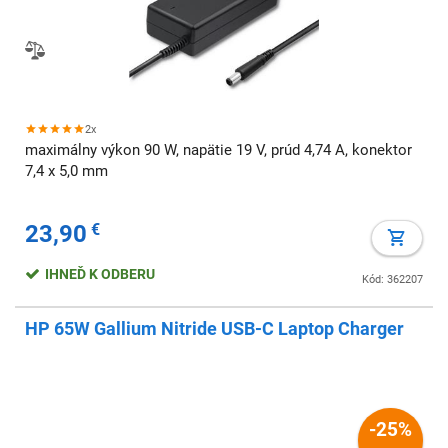
2x
maximálny výkon 90 W, napätie 19 V, prúd 4,74 A, konektor
7,4 x 5,0 mm
23,90
€
IHNEĎ K ODBERU
Kód: 362207
HP 65W Gallium Nitride USB-C Laptop Charger
-25%