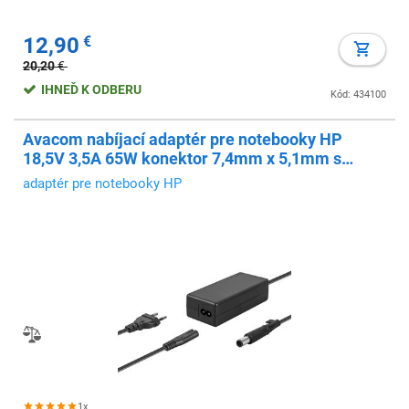
12,90
€
20,20
€
IHNEĎ K ODBERU
Kód: 434100
Avacom nabíjací adaptér pre notebooky HP
18,5V 3,5A 65W konektor 7,4mm x 5,1mm s
vnitním pinem
adaptér pre notebooky HP
1x