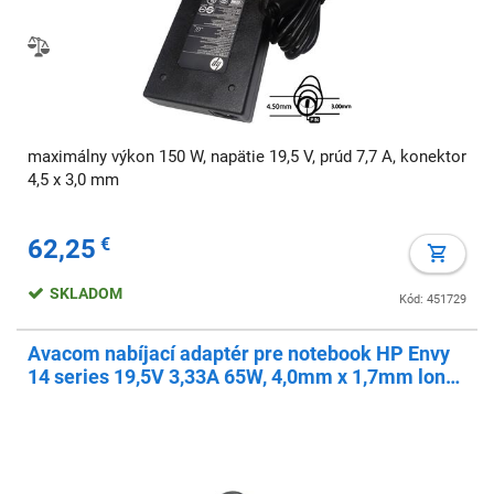
maximálny výkon 150 W, napätie 19,5 V, prúd 7,7 A, konektor
4,5 x 3,0 mm
62,25
€
SKLADOM
Kód: 451729
Avacom nabíjací adaptér pre notebook HP Envy
14 series 19,5V 3,33A 65W, 4,0mm x 1,7mm long
connector