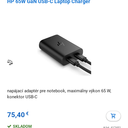
HP 65W GaN USB-C Laptop Charger
napájací adaptér pre notebook, maximálny výkon 65 W,
konektor USB-C
75,40
€
SKLADOM
Kód: 417451