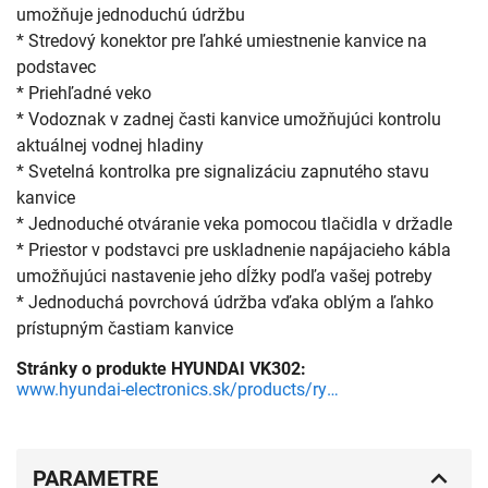
umožňuje jednoduchú údržbu
* Stredový konektor pre ľahké umiestnenie kanvice na
podstavec
* Priehľadné veko
* Vodoznak v zadnej časti kanvice umožňujúci kontrolu
aktuálnej vodnej hladiny
* Svetelná kontrolka pre signalizáciu zapnutého stavu
kanvice
* Jednoduché otváranie veka pomocou tlačidla v držadle
* Priestor v podstavci pre uskladnenie napájacieho kábla
umožňujúci nastavenie jeho dĺžky podľa vašej potreby
* Jednoduchá povrchová údržba vďaka oblým a ľahko
prístupným častiam kanvice
Stránky o produkte HYUNDAI VK302:
www.hyundai-electronics.sk/products/rychlovarna-kanvica-hyundai-vk302-nerez-hyuvk302?_pos=
PARAMETRE