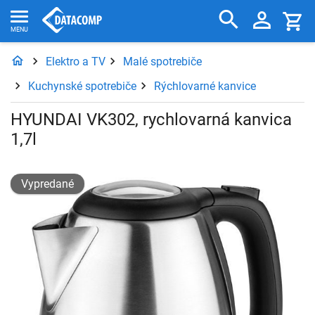
Elektro a TV
Malé spotrebiče
Kuchynské spotrebiče
Rýchlovarné kanvice
HYUNDAI VK302, rychlovarná kanvica
1,7l
Vypredané