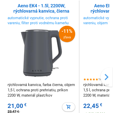
Aeno EK4 - 1.5l, 2200W,
Aeno EK2,
rýchlovarná kanvica, čierna
rýchlovarná
automatické vypnutie, ochrana proti
automatické vypnu
vareniu, filter proti vodnému kameňu
vareniu, objem 1,5
-11%
zľava
1x
rýchlovarná kanvica, farba čierna, objem
rýchlovarná kanvi
1,5 l, ochrana proti prehriatiu, príkon
1,5 l, ochrana prot
2200 W, materiál plast/kov
2200 W, materiál p
steny, otáčanie n
21,00
€
22,45
€
23,47
€