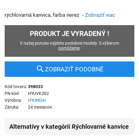
rýchlovarná kanvica, farba nerez
Zobraziť viac
PRODUKT JE VYRADENÝ !
V našej ponuke nájdete podobné modely. S výberom
pomôžeme
.
ZOBRAZIŤ PODOBNÉ
Kód tovaru
398033
PN kód
HYUVK302
Výrobca
HYUNDAI
Záruka
24 mesiacov
Alternatívy v kategórií Rýchlovarné kanvice