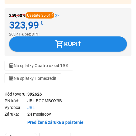
359,00
€
Ušetrite 35,01
€
323,99
€
263,41
€
bez DPH
KÚPIŤ
Na splátky Quatro už
od 19 €
Na splátky Homecredit
Kód tovaru
392626
PN kód
JBL BOOMBOX3B
Výrobca
JBL
Záruka
24 mesiacov
Predĺžená záruka a poistenie