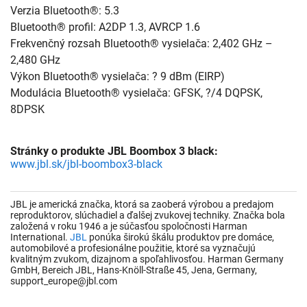
Verzia Bluetooth®: 5.3
Bluetooth® profil: A2DP 1.3, AVRCP 1.6
Frekvenčný rozsah Bluetooth® vysielača: 2,402 GHz –
2,480 GHz
Výkon Bluetooth® vysielača: ? 9 dBm (EIRP)
Modulácia Bluetooth® vysielača: GFSK, ?/4 DQPSK,
8DPSK
Stránky o produkte JBL Boombox 3 black:
www.jbl.sk/jbl-boombox3-black
JBL je americká značka, ktorá sa zaoberá výrobou a predajom
reproduktorov, slúchadiel a ďalšej zvukovej techniky. Značka bola
založená v roku 1946 a je súčasťou spoločnosti Harman
International.
JBL
ponúka širokú škálu produktov pre domáce,
automobilové a profesionálne použitie, ktoré sa vyznačujú
kvalitným zvukom, dizajnom a spoľahlivosťou. Harman Germany
GmbH, Bereich JBL, Hans-Knöll-Straße 45, Jena, Germany,
support_europe@jbl.com