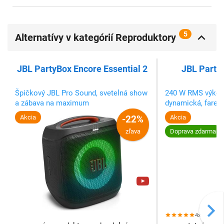
5
Alternatívy v kategórií Reproduktory
bluetooth
JBL PartyBox Encore Essential 2
JBL Party
Špičkový JBL Pro Sound, svetelná show
240 W RMS výkon
a zábava na maximum
dynamická, fareb
Akcia
-22%
Akcia
zľava
Doprava zdarma
4x