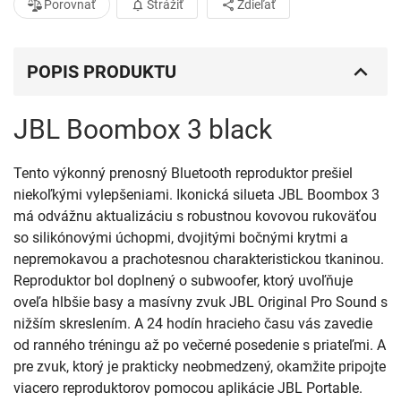
Porovnať
Strážiť
Zdieľať
POPIS PRODUKTU
JBL Boombox 3 black
Tento výkonný prenosný Bluetooth reproduktor prešiel
niekoľkými vylepšeniami. Ikonická silueta JBL Boombox 3
má odvážnu aktualizáciu s robustnou kovovou rukoväťou
so silikónovými úchopmi, dvojitými bočnými krytmi a
nepremokavou a prachotesnou charakteristickou tkaninou.
Reproduktor bol doplnený o subwoofer, ktorý uvoľňuje
oveľa hlbšie basy a masívny zvuk JBL Original Pro Sound s
nižším skreslením. A 24 hodín hracieho času vás zavedie
od ranného tréningu až po večerné posedenie s priateľmi. A
pre zvuk, ktorý je prakticky neobmedzený, okamžite pripojte
viacero reproduktorov pomocou aplikácie JBL Portable.