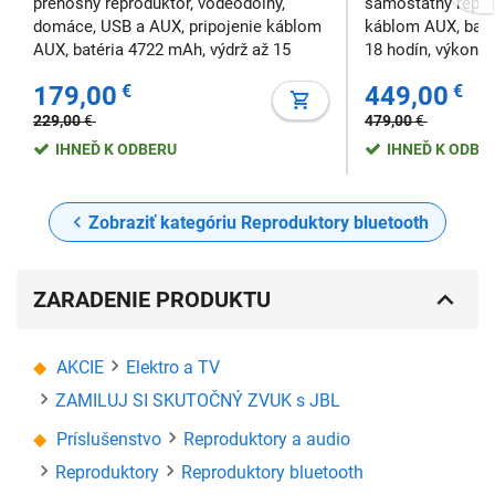
prenosný reproduktor, vodeodolný,
samostatný reprod
domáce, USB a AUX, pripojenie káblom
káblom AUX, bate
AUX, batéria 4722 mAh, výdrž až 15
18 hodín, výkon 2
hodín, výkon 100 W, bluetooth, nie
179,00
€
449,00
€
229,00
€
479,00
€
IHNEĎ K ODBERU
IHNEĎ K ODBE
Zobraziť kategóriu Reproduktory bluetooth
ZARADENIE PRODUKTU
AKCIE
Elektro a TV
ZAMILUJ SI SKUTOČNÝ ZVUK s JBL
Príslušenstvo
Reproduktory a audio
Reproduktory
Reproduktory bluetooth