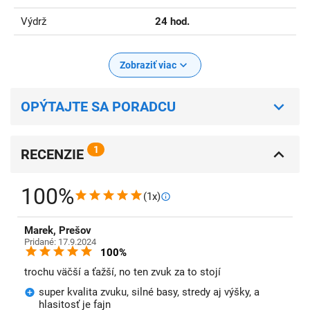
Výdrž
24 hod.
Zobraziť viac
OPÝTAJTE SA PORADCU
1
RECENZIE
100%
(1x)
Marek, Prešov
Pridané: 17.9.2024
100%
trochu väčší a ťažší, no ten zvuk za to stojí
super kvalita zvuku, silné basy, stredy aj výšky, a
hlasitosť je fajn