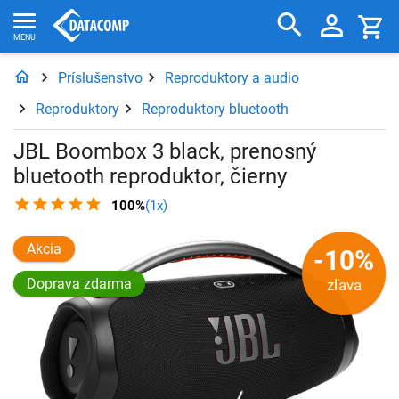
Príslušenstvo
Reproduktory a audio
Reproduktory
Reproduktory bluetooth
JBL Boombox 3 black, prenosný
bluetooth reproduktor, čierny
100%
(1x)
Akcia
-10%
Doprava zdarma
zľava