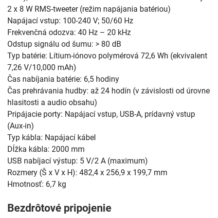
2 x 8 W RMS-tweeter (režim napájania batériou)
Napájací vstup: 100-240 V; 50/60 Hz
Frekvenčná odozva: 40 Hz – 20 kHz
Odstup signálu od šumu: > 80 dB
Typ batérie: Lítium-iónovo polymérová 72,6 Wh (ekvivalent
7,26 V/10,000 mAh)
Čas nabíjania batérie: 6,5 hodiny
Čas prehrávania hudby: až 24 hodín (v závislosti od úrovne
hlasitosti a audio obsahu)
Pripájacie porty: Napájací vstup, USB-A, prídavný vstup
(Aux-in)
Typ kábla: Napájací kábel
Dĺžka kábla: 2000 mm
USB nabíjací výstup: 5 V/2 A (maximum)
Rozmery (Š x V x H): 482,4 x 256,9 x 199,7 mm
Hmotnosť: 6,7 kg
Bezdrôtové pripojenie