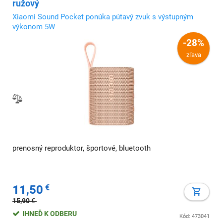
ružový
Xiaomi Sound Pocket ponúka pútavý zvuk s výstupným
výkonom 5W
-28%
zľava
prenosný reproduktor, športové, bluetooth
11,50
€
15,90
€
IHNEĎ K ODBERU
Kód: 473041