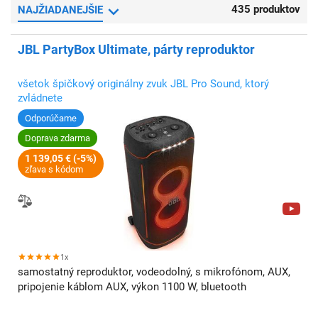
435 produktov
NAJŽIADANEJŠIE
JBL PartyBox Ultimate, párty reproduktor
všetok špičkový originálny zvuk JBL Pro Sound, ktorý
zvládnete
Odporúčame
Doprava zdarma
1 139,05 € (-5%)
zľava s kódom
1x
samostatný reproduktor, vodeodolný, s mikrofónom, AUX,
pripojenie káblom AUX, výkon 1100 W, bluetooth