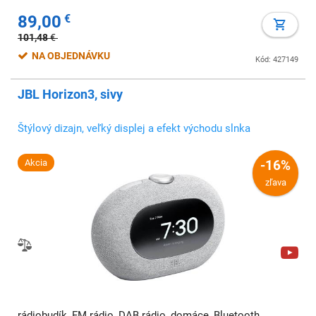
89,00
€
101,48
€
NA OBJEDNÁVKU
Kód: 427149
JBL Horizon3, sivy
Štýlový dizajn, veľký displej a efekt východu slnka
Akcia
-16%
zľava
rádiobudík, FM rádio, DAB rádio, domáce, Bluetooth