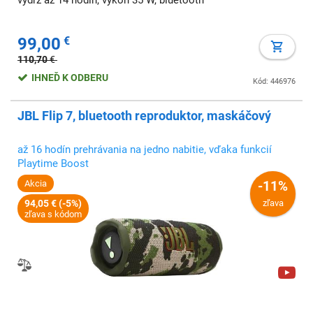
výdrž až 14 hodín, výkon 35 W, bluetooth
99,00
€
110,70
€
IHNEĎ K ODBERU
Kód: 446976
JBL Flip 7, bluetooth reproduktor, maskáčový
až 16 hodín prehrávania na jedno nabitie, vďaka funkcií
Playtime Boost
Akcia
-11%
94,05 € (-5%)
zľava
zľava s kódom