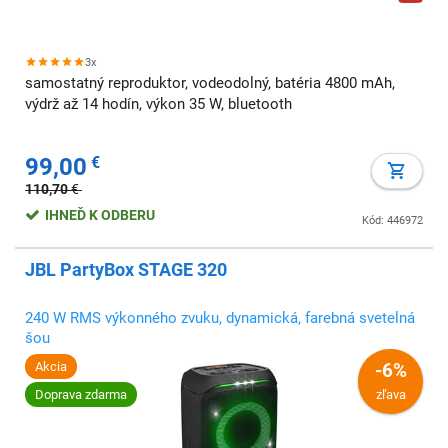
3x
samostatný reproduktor, vodeodolný, batéria 4800 mAh,
výdrž až 14 hodín, výkon 35 W, bluetooth
99,00
€
110,70
€
IHNEĎ K ODBERU
Kód: 446972
JBL PartyBox STAGE 320
240 W RMS výkonného zvuku, dynamická, farebná svetelná
šou
Akcia
-6%
Doprava zdarma
zľava