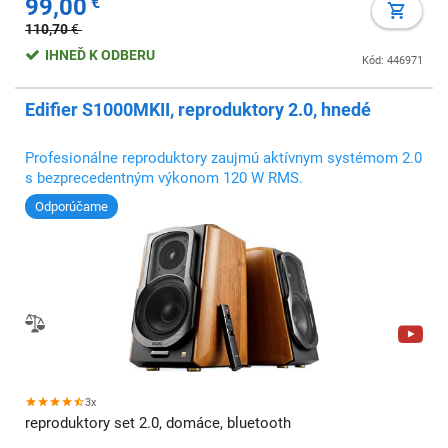
99,00
€
110,70
€
IHNEĎ K ODBERU
Kód: 446971
Edifier S1000MKII, reproduktory 2.0, hnedé
Profesionálne reproduktory zaujmú aktívnym systémom 2.0
s bezprecedentným výkonom 120 W RMS.
Odporúčame
3x
reproduktory set 2.0, domáce, bluetooth