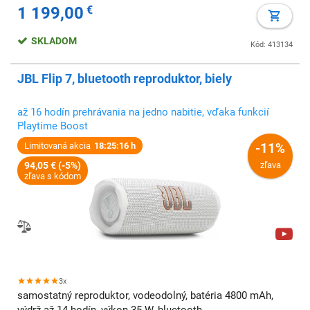
1 199,00
€
SKLADOM
Kód: 413134
JBL Flip 7, bluetooth reproduktor, biely
až 16 hodín prehrávania na jedno nabitie, vďaka funkcií
Playtime Boost
Limitovaná akcia
18:25:14 h
-11%
94,05 € (-5%)
zľava
zľava s kódom
3x
samostatný reproduktor, vodeodolný, batéria 4800 mAh,