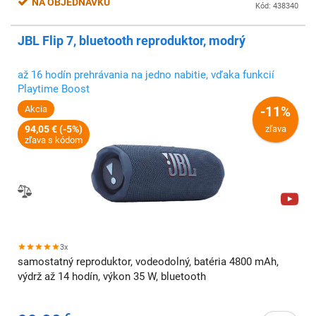
NA OBJEDNÁVKU
Kód: 438340
JBL Flip 7, bluetooth reproduktor, modrý
až 16 hodín prehrávania na jedno nabitie, vďaka funkcií
Playtime Boost
Akcia
-11%
94,05 € (-5%)
zľava
zľava s kódom
3x
samostatný reproduktor, vodeodolný, batéria 4800 mAh,
výdrž až 14 hodín, výkon 35 W, bluetooth