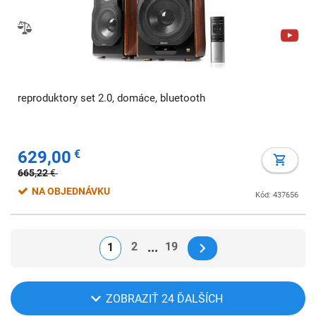
reproduktory set 2.0, domáce, bluetooth
629,00
€
665,22
€
NA OBJEDNÁVKU
Kód: 437656
2
19
1
ZOBRAZIŤ 24 ĎALŠÍCH