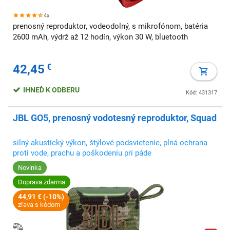
4x
prenosný reproduktor, vodeodolný, s mikrofónom, batéria
2600 mAh, výdrž až 12 hodín, výkon 30 W, bluetooth
42,45
€
IHNEĎ K ODBERU
Kód: 431317
JBL GO5, prenosný vodotesný reproduktor, Squad
silný akustický výkon, štýlové podsvietenie, plná ochrana
proti vode, prachu a poškodeniu pri páde
Novinka
Doprava zdarma
44,91 € (-10%)
zľava s kódom