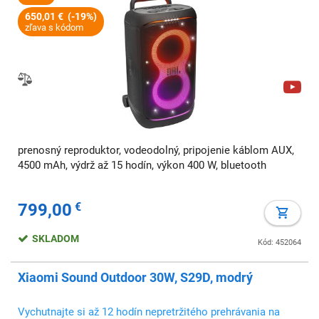
650,01 € (-19%)
zľava s kódom
prenosný reproduktor, vodeodolný, pripojenie káblom AUX,
4500 mAh, výdrž až 15 hodín, výkon 400 W, bluetooth
799,00
€
SKLADOM
Kód: 452064
Xiaomi Sound Outdoor 30W, S29D, modrý
Vychutnajte si až 12 hodín nepretržitého prehrávania na