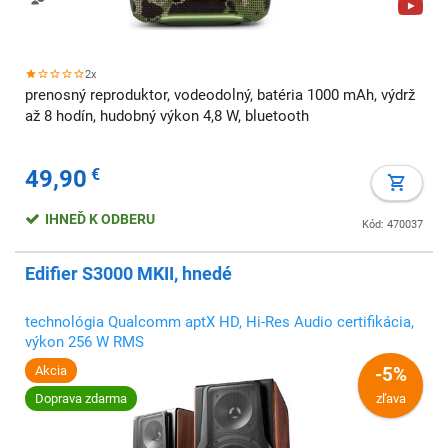
2x
prenosný reproduktor, vodeodolný, batéria 1000 mAh, výdrž
až 8 hodín, hudobný výkon 4,8 W, bluetooth
49,90
€
IHNEĎ K ODBERU
Kód: 470037
Edifier S3000 MKII, hnedé
technológia Qualcomm aptX HD, Hi-Res Audio certifikácia,
výkon 256 W RMS
Akcia
-5%
Doprava zdarma
zľava