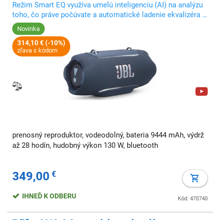
Režim Smart EQ využíva umelú inteligenciu (AI) na analýzu
toho, čo práve počúvate a automatické ladenie ekvalizéra v
reálnom čase
Novinka
314,10 € (-10%)
zľava s kódom
prenosný reproduktor, vodeodolný, bateria 9444 mAh, výdrž
až 28 hodín, hudobný výkon 130 W, bluetooth
349,00
€
IHNEĎ K ODBERU
Kód: 470740