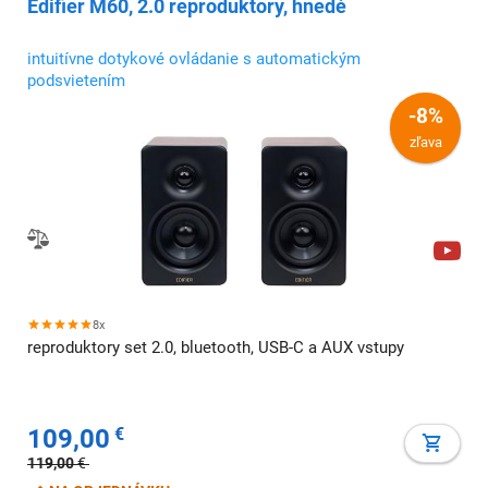
Edifier M60, 2.0 reproduktory, hnedé
intuitívne dotykové ovládanie s automatickým
podsvietením
-8%
zľava
8x
reproduktory set 2.0, bluetooth, USB-C a AUX vstupy
109,00
€
119,00
€