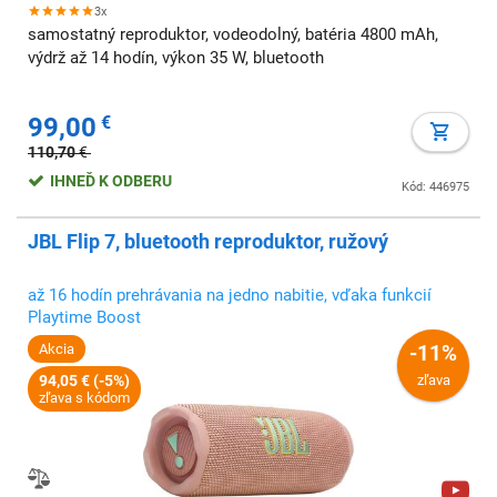
3x
samostatný reproduktor, vodeodolný, batéria 4800 mAh,
výdrž až 14 hodín, výkon 35 W, bluetooth
99,00
€
110,70
€
IHNEĎ K ODBERU
Kód: 446975
JBL Flip 7, bluetooth reproduktor, ružový
až 16 hodín prehrávania na jedno nabitie, vďaka funkcií
Playtime Boost
Akcia
-11%
94,05 € (-5%)
zľava
zľava s kódom