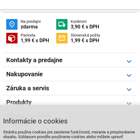
Na predajni
Kuriérom


zdarma
3,90 € s DPH
Packeta
Slovenská pošta


1,99 € s DPH
1,99 € s DPH
Kontakty a predajne
Nakupovanie
Záruka a servis
Produkty
Služby pre firmy
Informácie o cookies
Stránka používa cookies pre zaistenie funkčnosti, meranie a prispôsobenie



obsahu. Súhlasom povolíte používanie cookies alebo môžete upraviť