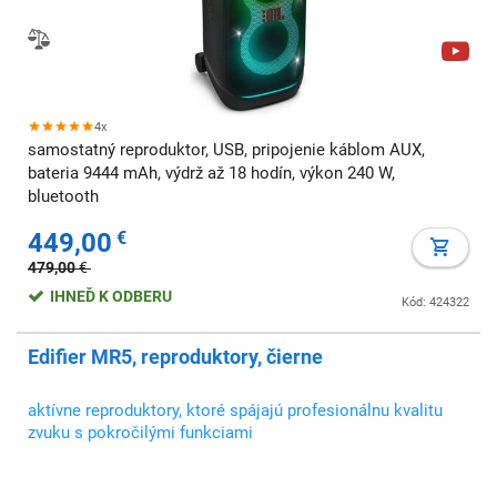
4x
samostatný reproduktor, USB, pripojenie káblom AUX,
bateria 9444 mAh, výdrž až 18 hodín, výkon 240 W,
bluetooth
449,00
€
479,00
€
IHNEĎ K ODBERU
Kód: 424322
Edifier MR5, reproduktory, čierne
aktívne reproduktory, ktoré spájajú profesionálnu kvalitu
zvuku s pokročilými funkciami