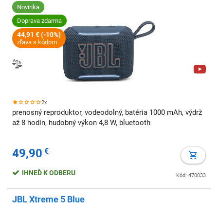
Novinka
Doprava zdarma
44,91 € (-10%)
zľava s kódom
2x
prenosný reproduktor, vodeodolný, batéria 1000 mAh, výdrž
až 8 hodín, hudobný výkon 4,8 W, bluetooth
49,90
€
IHNEĎ K ODBERU
Kód: 470033
JBL Xtreme 5 Blue