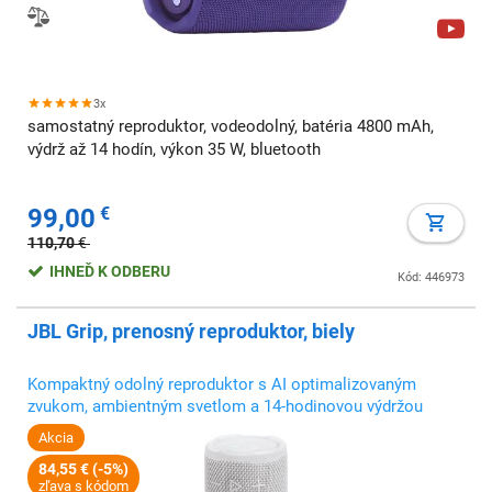
3x
samostatný reproduktor, vodeodolný, batéria 4800 mAh,
výdrž až 14 hodín, výkon 35 W, bluetooth
99,00
€
110,70
€
IHNEĎ K ODBERU
Kód: 446973
JBL Grip, prenosný reproduktor, biely
Kompaktný odolný reproduktor s AI optimalizovaným
zvukom, ambientným svetlom a 14-hodinovou výdržou
Akcia
84,55 € (-5%)
zľava s kódom