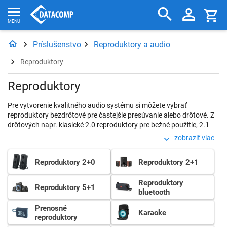
Príslušenstvo
Reproduktory a audio
Reproduktory
Reproduktory
Pre vytvorenie kvalitného audio systému si môžete vybrať
reproduktory bezdrôtové pre častejšie presúvanie alebo drôtové. Z
drôtových napr. klasické 2.0 reproduktory pre bežné použitie, 2.1
doplnené subwooferom pre reprodukciu hlbokých tónov pre viac
zobraziť viac
náročnych užívateľov alebo 5.1 a viac pre vytvorenie priestorového
zvuku a zážitok ako z uprostred diania.
Reproduktory 2+0
Reproduktory 2+1
Reproduktory
Reproduktory 5+1
bluetooth
Prenosné
Karaoke
reproduktory