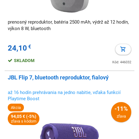
prenosný reproduktor, batéria 2500 mAh, výdrž až 12 hodín,
výkon 8 W, bluetooth
24,10
€
SKLADOM
Kód: 446032
JBL Flip 7, bluetooth reproduktor, fialový
až 16 hodín prehrávania na jedno nabitie, vďaka funkcií
Playtime Boost
Akcia
-11%
94,05 € (-5%)
zľava
zľava s kódom