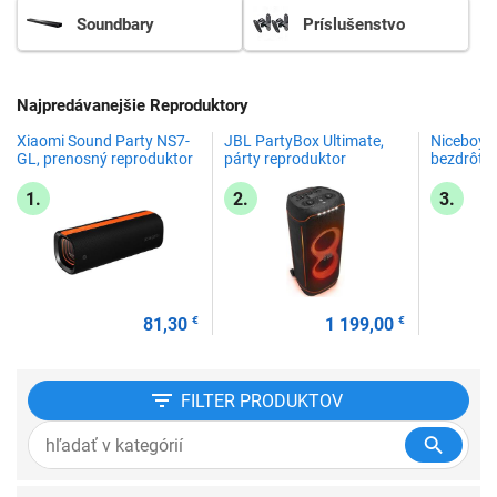
Soundbary
Príslušenstvo
Najpredávanejšie Reproduktory
Xiaomi Sound Party NS7-
JBL PartyBox Ultimate,
Niceboy T
GL, prenosný reproduktor
párty reproduktor
bezdrôto
1.
2.
3.
81,30
€
1 199,00
€
FILTER
PRODUKTOV