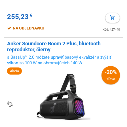
255,23
€
NA OBJEDNÁVKU
Kód: 427440
Anker Soundcore Boom 2 Plus, bluetooth
reproduktor, čierny
s BassUp™ 2.0 môžete upraviť basový ekvalizér a zvýšiť
výkon zo 100 W na ohromujúcich 140 W
Akcia
-20%
zľava