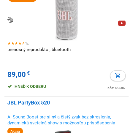
1x
prenosný reproduktor, bluetooth
89,00
€
IHNEĎ K ODBERU
Kód: 457387
JBL PartyBox 520
AI Sound Boost pre silný a čistý zvuk bez skreslenia,
dynamická svetelná show s možnosťou prispôsobenia
Akcia