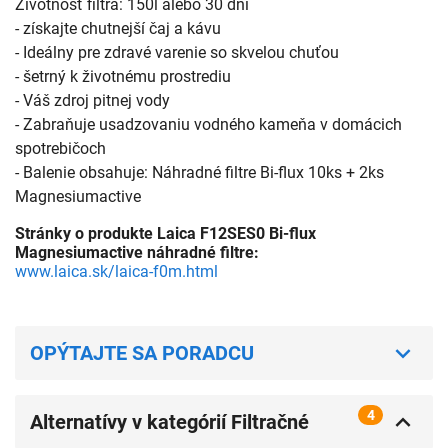
Životnosť filtra: 150l alebo 30 dní
- získajte chutnejší čaj a kávu
- Ideálny pre zdravé varenie so skvelou chuťou
- šetrný k životnému prostrediu
- Váš zdroj pitnej vody
- Zabraňuje usadzovaniu vodného kameňa v domácich
spotrebičoch
- Balenie obsahuje: Náhradné filtre Bi-flux 10ks + 2ks
Magnesiumactive
Stránky o produkte Laica F12SES0 Bi-flux
Magnesiumactive náhradné filtre:
www.laica.sk/laica-f0m.html
OPÝTAJTE SA PORADCU
4
Alternatívy v kategórií Filtračné
kanvice