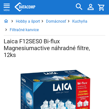
Hobby a šport
Domácnosť
Kuchyňa
Filtračné kanvice
Laica F12SES0 Bi-flux
Magnesiumactive náhradné filtre,
12ks