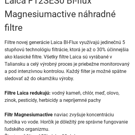
Laica F12SES0 Bi-flux
Magnesiumactive náhradné
filtre
Filtre novej generácie Laica BI-Flux využívajú jedinečnú 5
stupňovú technológiu filtrácie, ktorá je až o 30% účinnejšia
ako klasické filtre. Všetky filtre Laica sú vyrábané v
Taliansku a celý výrobný proces je priebežne monitorovaný
a pod intenzívnou kontrolou. Každý filter je možné spätne
sledovať až do okamžiku výroby.
Filtre Laica redukujú:
vodný kameň, chlór, meď, olovo,
zinok, pesticídy, herbicídy a nepríjemné pachy
Filtr Magnesiumactive
naviac zvyšuje koncentráciu
horčíka vo vode. Horčík je dôležitý pre správne fungovanie
ľudského organizmu.