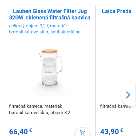
Lauben Glass Water Filter Jug
Laica Predato
32GW, sklenená filtračná kanvica
k
celkový objem 3,2 l, materiál:
borosilikátové sklo, antibakteriálne
veko z bambusu a nerezovej ocele, 2,2 l
prefiltrovanej vody
filtračná kanvica, materiál:
filtračná kanvica
borosilikátové sklo, objem 3,2 l
66,40
€
43,90
€