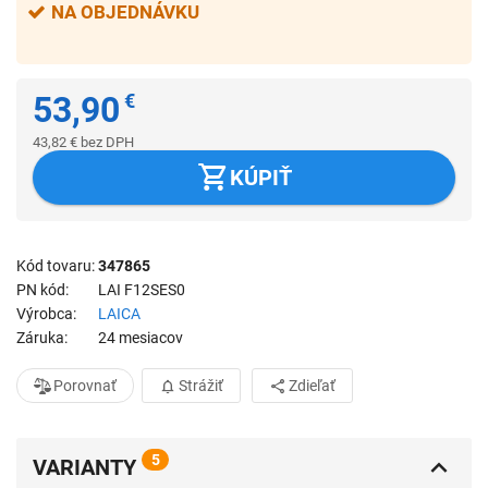
NA OBJEDNÁVKU
53,90
€
43,82
€
bez DPH
KÚPIŤ
Kód tovaru
347865
PN kód
LAI F12SES0
Výrobca
LAICA
Záruka
24 mesiacov
Porovnať
Strážiť
Zdieľať
5
VARIANTY