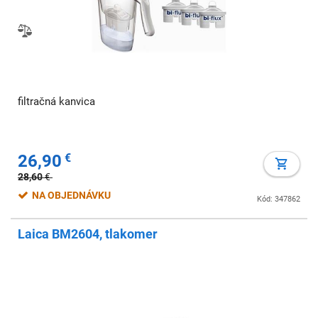
filtračná kanvica
26,90
€
28,60
€
NA OBJEDNÁVKU
Kód: 347862
Laica BM2604, tlakomer