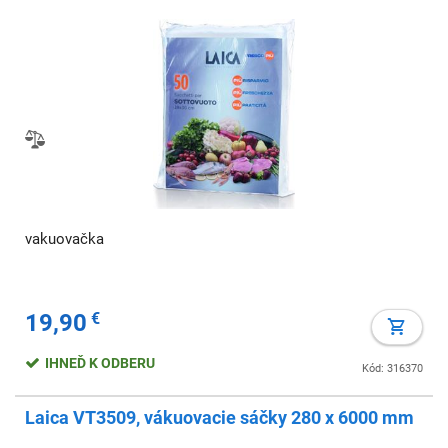
vakuovačka
19,90
€
IHNEĎ K ODBERU
Kód: 316370
Laica VT3509, vákuovacie sáčky 280 x 6000 mm