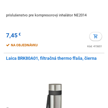
príslušenstvo pre kompresorový inhalátor NE2014
7,45
€
NA OBJEDNÁVKU
Kód: 415651
Laica BRK80A01, filtračná thermo fľaša, čierna