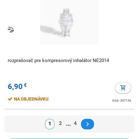
rozprašovač pre kompresorový inhalátor NE2014
6,90
€
NA OBJEDNÁVKU
Kód: 397136
2
4
1