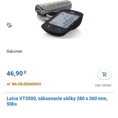
tlakomer
46,90
€
NA OBJEDNÁVKU
Kód: 343562
Laica VT3500, vákuovacie sáčky 280 x 360 mm,
50ks