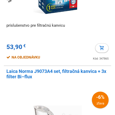
príslušenstvo pre filtračnú kanvicu
53,90
€
NA OBJEDNÁVKU
Kód: 347865
Laica Norma J9073A4 set, filtračná kanvica + 3x
filter Bi–flux
-6%
zľava