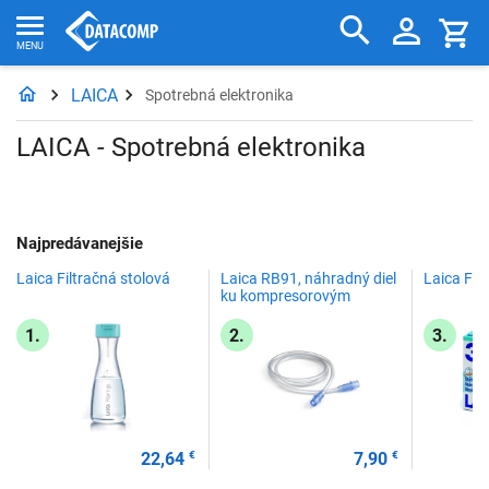
LAICA
Spotrebná elektronika
LAICA - Spotrebná elektronika
Najpredávanejšie
Laica Filtračná stolová
Laica RB91, náhradný diel
Laica Filt
ku kompresorovým
inhalátorom Laica.
1.
2.
3.
22,64
€
7,90
€