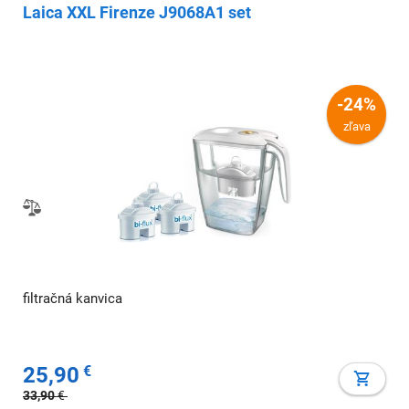
Laica XXL Firenze J9068A1 set
-24%
zľava
filtračná kanvica
25,90
€
33,90
€