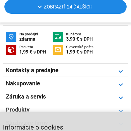
ZOBRAZIŤ 24 ĎALŠÍCH
Na predajni
Kuriérom


zdarma
3,90 € s DPH
Packeta
Slovenská pošta


1,99 € s DPH
1,99 € s DPH
Kontakty a predajne
Nakupovanie
Záruka a servis
Produkty
Služby pre firmy
Informácie o cookies