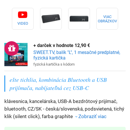
VIAC
OBRÁZKOV
VIDEO
+ darček
v hodnote 12,90
€
SWEET.TV, balík "L", 1 mesačné predplatné,
fyzická kartička
fyzická kartička s kódom
ešte tichšia, kombinácia Bluetooth a USB
prijímača, nabíjateľná cez USB-C
klávesnica, kancelárska, USB-A bezdrôtový prijímač,
bluetooth, CZ/SK - česká/slovenská, podsvietená, tichý
klik (silent click), farba graphite
Zobraziť viac