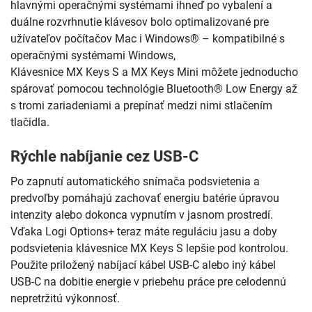
hlavnými operačnými systémami ihneď po vybalení a
duálne rozvrhnutie klávesov bolo optimalizované pre
užívateľov počítačov Mac i Windows® – kompatibilné s
operačnými systémami Windows,
Klávesnice MX Keys S a MX Keys Mini môžete jednoducho
spárovať pomocou technológie Bluetooth® Low Energy až
s tromi zariadeniami a prepínať medzi nimi stlačením
tlačidla.
Rýchle nabíjanie cez USB-C
Po zapnutí automatického snímača podsvietenia a
predvoľby pomáhajú zachovať energiu batérie úpravou
intenzity alebo dokonca vypnutím v jasnom prostredí.
Vďaka Logi Options+ teraz máte reguláciu jasu a doby
podsvietenia klávesnice MX Keys S lepšie pod kontrolou.
Použite priložený nabíjací kábel USB-C alebo iný kábel
USB-C na dobitie energie v priebehu práce pre celodennú
nepretržitú výkonnosť.