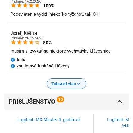
Pridané: 16.2.2026
100%
Podsvietenie vydrží niekoľko týždňov, tak OK
Jozef, Košice
Pridané: 26.12.2025
80%
musím si zvykať na niektoré vychytávky klávesnice
tichá
zaujímavé funkčné klávesy
Zobraziť viac
10
PRÍSLUŠENSTVO
Logitech MX Master 4, grafitová
Logitech MX 
vesmí