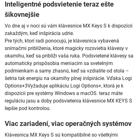
Inteligentné podsvietenie teraz ešte
šikovnejšie
Vo dne aj v noci sú vám klávesnice MX Keys S k dispozícii
zakaždým, keď inšpirácia udrie.
Pre tých, ktorí radi ponocujú, je klávesnica vybavená
snímačmi priblíženia, ktoré magicky rozsvietia klávesy v
okamihu, keď sa priblíži vaša ruka. Podsvietené klávesy sa
automaticky prispôsobia meniacim sa svetelným
podmienkam a samy zhasnú, keď sa vzdialite od stola –
šetria tak energiu na okamihy plnej inšpirácie. Vďaka Logi
Options+3Vyžaduje aplikáciu Logi Options+, ktorá je k
dispozícii pre systémy Windows a macOS. teraz máte
reguláciu jasu a doby podsvietenia klávesnice MX KEYS S
lepšie pod kontrolou.
Viac zariadení, viac operačných systémov
Klávesnica MX Keys S sú kompatibilné so všetkými