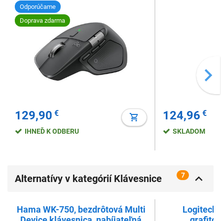
Odporúčame
Doprava zdarma
129,90
€
124,96
€
IHNEĎ K ODBERU
SKLADOM
7
Alternatívy v kategórií Klávesnice
bluetooth
Hama WK-750, bezdrôtová Multi
Logitech 
Device klávesnica, nabíjateľná
grafito