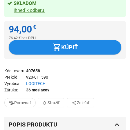
SKLADOM
ihneď k odberu
94,00
€
76,42
€
bez DPH
KÚPIŤ
Kód tovaru
407658
PN kód
920-011590
Výrobca
LOGITECH
Záruka
36 mesiacov
Porovnať
Strážiť
Zdieľať
POPIS PRODUKTU