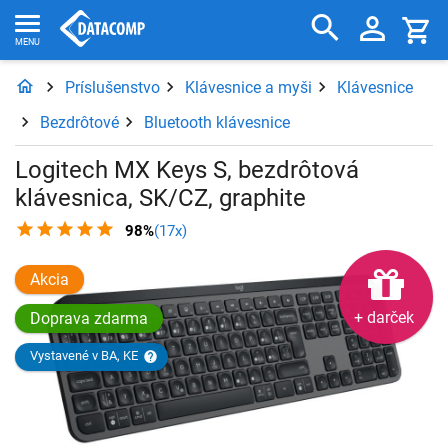
Príslušenstvo
Klávesnice a myši
Klávesnice
Bezdrôtové
Bluetooth klávesnice
Logitech MX Keys S, bezdrôtová
klávesnica, SK/CZ, graphite
98%
(17x)
Akcia
+ darček
Doprava zdarma
Vystavené v BA, KE