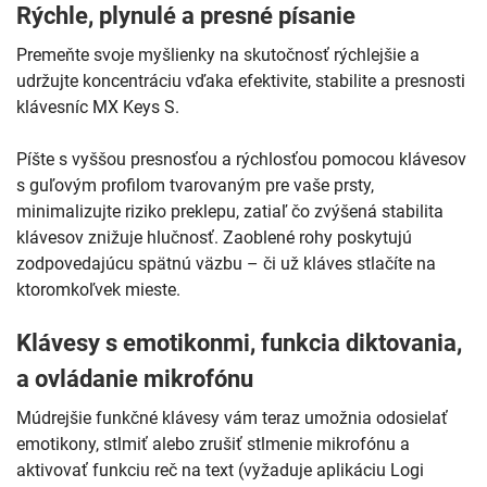
Rýchle, plynulé a presné písanie
Premeňte svoje myšlienky na skutočnosť rýchlejšie a
udržujte koncentráciu vďaka efektivite, stabilite a presnosti
klávesníc MX Keys S.
Píšte s vyššou presnosťou a rýchlosťou pomocou klávesov
s guľovým profilom tvarovaným pre vaše prsty,
minimalizujte riziko preklepu, zatiaľ čo zvýšená stabilita
klávesov znižuje hlučnosť. Zaoblené rohy poskytujú
zodpovedajúcu spätnú väzbu – či už kláves stlačíte na
ktoromkoľvek mieste.
Klávesy s emotikonmi, funkcia diktovania,
a ovládanie mikrofónu
Múdrejšie funkčné klávesy vám teraz umožnia odosielať
emotikony, stlmiť alebo zrušiť stlmenie mikrofónu a
aktivovať funkciu reč na text (vyžaduje aplikáciu Logi