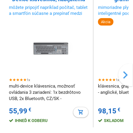
môžete pripojiť napríklad počítač, tablet
mimoriadne plynu
a smartfón súčasne a prepínať medzi
inteligentné pods
nimi tlačidlom
Akcia
1x
1x
multi-device klávesnica, možnosť
klávesnica, graph
ovládania 3 zariadení: 1x bezdrôtovo
- anglické, bluet
USB, 2x Bluetooth, CZ/SK -
česká/slovenská, podsvietená, tichý
55,99
€
98,15
€
klik (silent click), čierno-šedá
IHNEĎ K ODBERU
SKLADOM