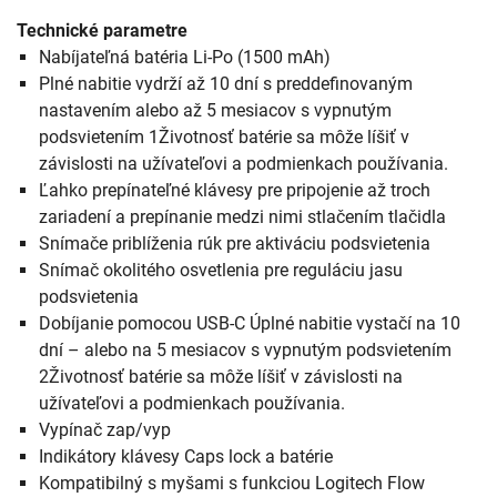
Technické parametre
Nabíjateľná batéria Li-Po (1500 mAh)
Plné nabitie vydrží až 10 dní s preddefinovaným
nastavením alebo až 5 mesiacov s vypnutým
podsvietením 1Životnosť batérie sa môže líšiť v
závislosti na užívateľovi a podmienkach používania.
Ľahko prepínateľné klávesy pre pripojenie až troch
zariadení a prepínanie medzi nimi stlačením tlačidla
Snímače priblíženia rúk pre aktiváciu podsvietenia
Snímač okolitého osvetlenia pre reguláciu jasu
podsvietenia
Dobíjanie pomocou USB-C Úplné nabitie vystačí na 10
dní – alebo na 5 mesiacov s vypnutým podsvietením
2Životnosť batérie sa môže líšiť v závislosti na
užívateľovi a podmienkach používania.
Vypínač zap/vyp
Indikátory klávesy Caps lock a batérie
Kompatibilný s myšami s funkciou Logitech Flow