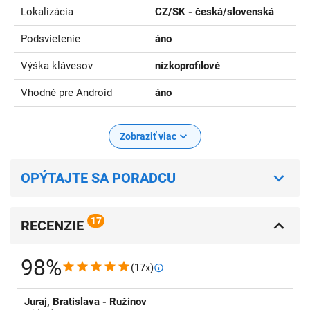
Lokalizácia
CZ/SK - česká/slovenská
Podsvietenie
áno
Výška klávesov
nízkoprofilové
Vhodné pre Android
áno
Zobraziť viac
OPÝTAJTE SA PORADCU
17
RECENZIE
98%
(17x)
Juraj, Bratislava - Ružinov