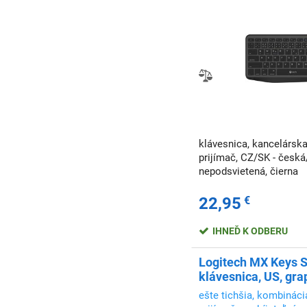
klávesnica, kancelárska
prijímač, CZ/SK - česká
nepodsvietená, čierna
22,95
€
IHNEĎ K ODBERU
Logitech MX Keys S
klávesnica, US, gra
ešte tichšia, kombinác