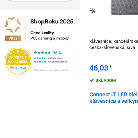
klávesnica, kancelárska
česká/slovenská, sivá
46,03
€
SKLADOM
Connect IT LED bie
klávesnica s veľký
71)