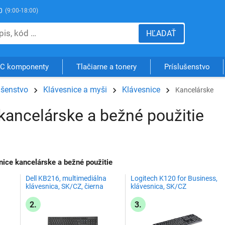
0
(9:00-18:00)
HĽADAŤ
C komponenty
Tlačiarne a tonery
Príslušenstvo
ušenstvo
Klávesnice a myši
Klávesnice
Kancelárske
kancelárske a bežné použitie
ice kancelárske a bežné použitie
Dell KB216, multimediálna
Logitech K120 for Business,
klávesnica, SK/CZ, čierna
klávesnica, SK/CZ
2.
3.