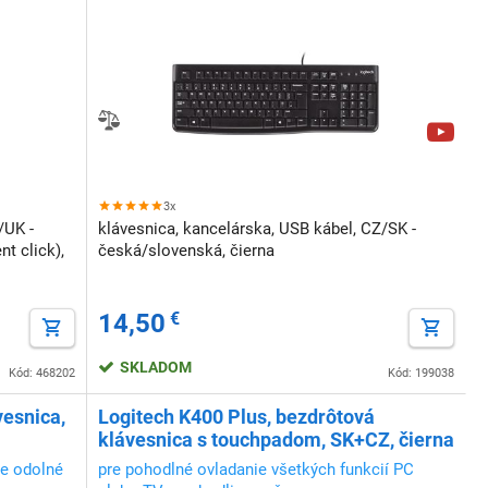
3x
/UK -
klávesnica, kancelárska, USB kábel, CZ/SK -
nt click),
česká/slovenská, čierna
14,50
€
SKLADOM
Kód: 468202
Kód: 199038
vesnica,
Logitech K400 Plus, bezdrôtová
klávesnica s touchpadom, SK+CZ, čierna
ie odolné
pre pohodlné ovladanie všetkých funkcií PC