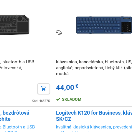
, bluetooth a USB
klávesnica, kancelárska, bluetooth, US
/slovenská,
anglické, nepodsvietená, tichý klik (sile
modrá
44,00
€
SKLADOM
Kód: 463775
, bezdrôtová
Logitech K120 for Business, klá
phite
SK/CZ
ia Bluetooth a USB
kvalitná klasická klávesnica, preveden