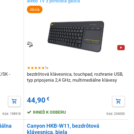
alebo TV z pohodlia gauča
Akcia
7x
Z/SK -
bezdrôtová klávesnica, touchpad, rozhranie USB,
typ pripojenia 2,4 GHz, multimediálne klávesy
44,90
€
IHNEĎ K ODBERU
Kód: 198918
Kód: 234050
iálna
Canyon HKB-W11, bezdrôtová
klávesnica, biela