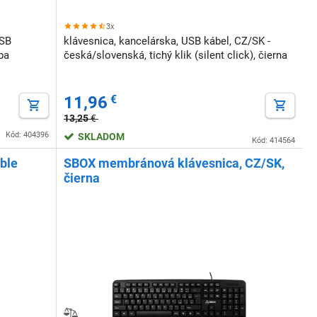
3x
USB
klávesnica, kancelárska, USB kábel, CZ/SK -
ba
česká/slovenská, tichý klik (silent click), čierna
11,96
€
13,25
€
Kód: 404396
SKLADOM
Kód: 414564
ble
SBOX membránová klávesnica, CZ/SK,
čierna