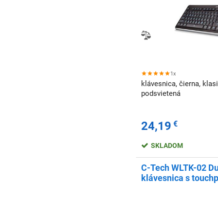
1x
klávesnica, čierna, klas
podsvietená
24,19
€
SKLADOM
C-Tech WLTK-02 Du
klávesnica s touch
2,4GHz, čierna