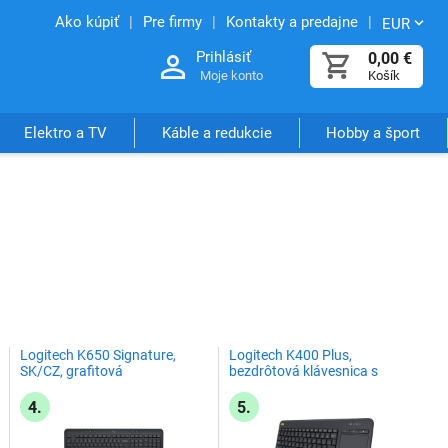
Ako kúpiť
Pre firmy
Kontakty a predajne
EUR
Prihlásiť
0,00
€
Moje konto
Košík
Elektro a TV
Káble a redukcie
Hobby a šport
Logitech K650 Signature,
Logitech K400 Plus,
SK/CZ, grafitová
bezdrôtová klávesnica s
touchpadom, SK+CZ, čierna
4.
5.