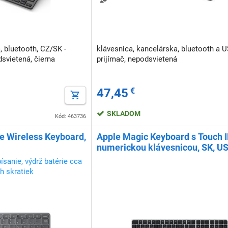
, bluetooth, CZ/SK -
klávesnica, kancelárska, bluetooth a 
svietená, čierna
prijímač, nepodsvietená
47,45
€
SKLADOM
Kód: 463736
e Wireless Keyboard,
Apple Magic Keyboard s Touch I
numerickou klávesnicou, SK, U
čierna
sanie, výdrž batérie cca
h skratiek