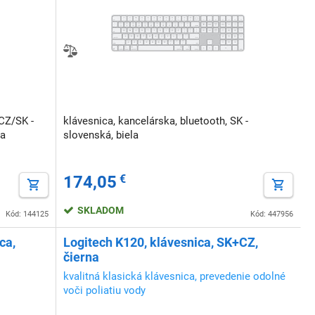
 CZ/SK -
klávesnica, kancelárska, bluetooth, SK -
na
slovenská, biela
174,05
€
SKLADOM
Kód: 144125
Kód: 447956
ca,
Logitech K120, klávesnica, SK+CZ,
čierna
kvalitná klasická klávesnica, prevedenie odolné
voči poliatiu vody