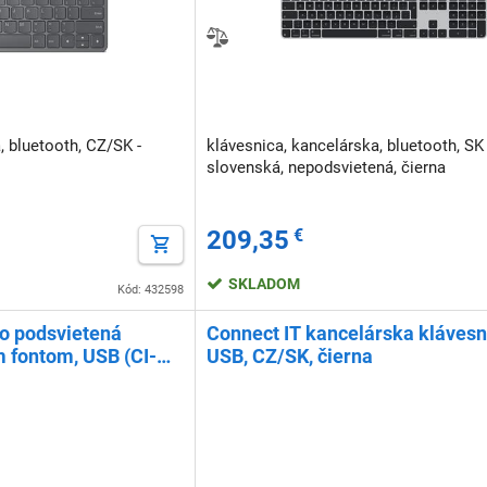
, bluetooth, CZ/SK -
klávesnica, kancelárska, bluetooth, SK 
slovenská, nepodsvietená, čierna
209,35
€
SKLADOM
Kód: 432598
lo podsvietená
Connect IT kancelárska klávesn
m fontom, USB (CI-
USB, CZ/SK, čierna