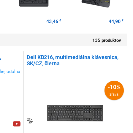
43,46
€
44,90
€
135 produktov
,
Dell KB216, multimediálna klávesnica,
SK/CZ, čierna
ie, odolná
-10%
zľava