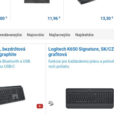
,00
€
11,96
€
13,30
€
jpredávanejšie
Najnovšie
Najlacnejšie
Najdrahšie
, bezdrôtová
Logitech K650 Signature, SK/CZ
graphite
grafitová
ia Bluetooth a USB
funkcie pre každodennú prácu a pohodl
cez USB-C
voči poliatiu