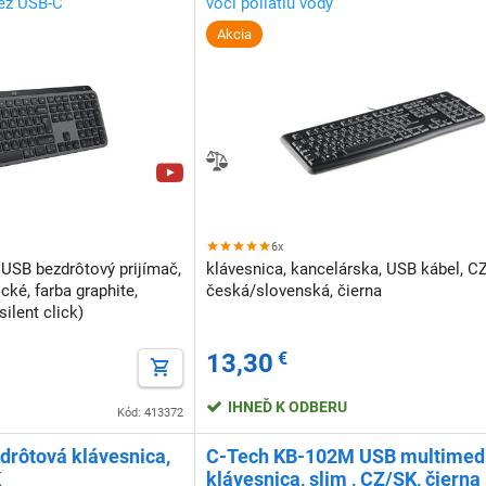
cez USB-C
voči poliatiu vody
Akcia
6x
 USB bezdrôtový prijímač,
klávesnica, kancelárska, USB kábel, C
cké, farba graphite,
česká/slovenská, čierna
silent click)
13,30
€
IHNEĎ K ODBERU
Kód: 413372
drôtová klávesnica,
C-Tech KB-102M USB multimed
K
klávesnica, slim , CZ/SK, čierna