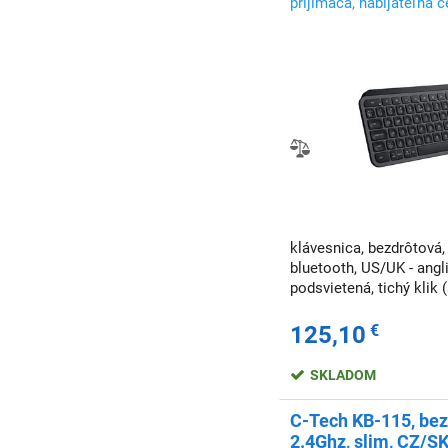
prijímača, nabíjateľná 
klávesnica, bezdrôtová,
bluetooth, US/UK - angli
podsvietená, tichý klik (
125,10
€
SKLADOM
C-Tech KB-115, bez
2.4Ghz, slim, CZ/S