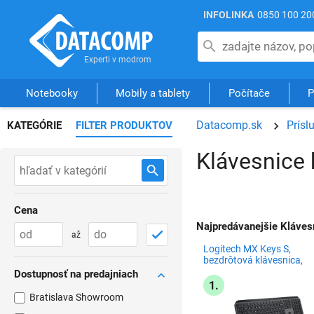
INFOLINKA
0850 100 20
Notebooky
Mobily a tablety
Počítače
P
Datacomp.sk
Prísl
KATEGÓRIE
FILTER PRODUKTOV
Klávesnice 
Cena
Najpredávanejšie Klávesn
až
Logitech MX Keys S,
bezdrôtová klávesnica,
SK/CZ, graphite
Dostupnosť na predajniach
1.
Bratislava Showroom