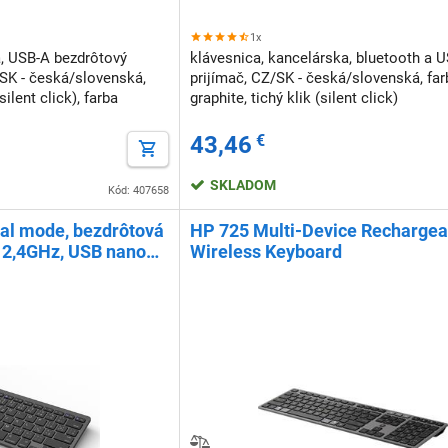
1x
a, USB-A bezdrôtový
klávesnica, kancelárska, bluetooth a 
/SK - česká/slovenská,
prijímač, CZ/SK - česká/slovenská, far
silent click), farba
graphite, tichý klik (silent click)
43,46
€
SKLADOM
Kód: 407658
al mode, bezdrôtová
HP 725 Multi-Device Rechargea
+ 2,4GHz, USB nano
Wireless Keyboard