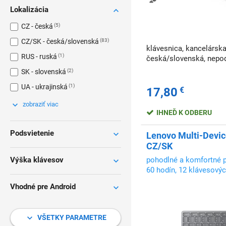
Lokalizácia
CZ - česká
5
CZ/SK - česká/slovenská
83
klávesnica, kancelárska
RUS - ruská
1
česká/slovenská, nepod
SK - slovenská
2
UA - ukrajinská
1
17,80
€
zobraziť viac
IHNEĎ K ODBERU
Podsvietenie
Lenovo Multi-Devic
CZ/SK
Výška klávesov
pohodlné a komfortné pí
60 hodín, 12 klávesovýc
Vhodné pre Android
VŠETKY PARAMETRE