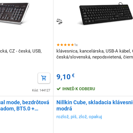
1x
ická, CZ - česká, USB,
klávesnica, kancelárska, USB-A kábel,
česká/slovenská, nepodsvietená, čier
9,10
€
IHNEĎ K ODBERU
Kód: 144127
al mode, bezdrôtová
Nillkin Cube, skladacia klávesni
padom, BT5.0 +
modrá
rozlož, píš, zlož, opakuj