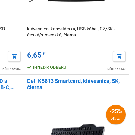
USB
klávesnica, kancelárska, USB kábel, CZ/SK -
česká/slovenská, čierna
6,65
€
IHNEĎ K ODBERU
Kód: 455963
Kód: 437532
D a
Dell KB813 Smartcard, klávesnica, SK,
SB-C,
čierna
-25%
zľava