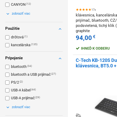
CANYON
12
17x
zobraziť viac
klávesnica, kancelársk
prijímač, bluetooth, CZ
podsvietená, tichý klik (
Použitie
graphite
94,00
€
drôtová
1
kancelárska
135
IHNEĎ K ODBERU
Pripojenie
C-Tech KB-120S Du
klávesnica, BT5.0 
bluetooth
34
receiver, CZ/SK
bluetooth a USB prijímač
27
PS/2
2
USB-A kábel
44
USB-A prijímač
29
zobraziť viac