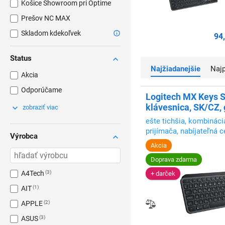
Košice Showroom pri Optime
Prešov NC MAX
Skladom kdekoľvek
94
Status
Najžiadanejšie
Na
Akcia
Odporúčame
Logitech MX Keys S
klávesnica, SK/CZ, 
zobraziť viac
ešte tichšia, kombinác
prijímača, nabíjateľná 
Výrobca
Akcia
Doprava zdarma
A4Tech
3
+ darček
AIT
1
APPLE
2
ASUS
3