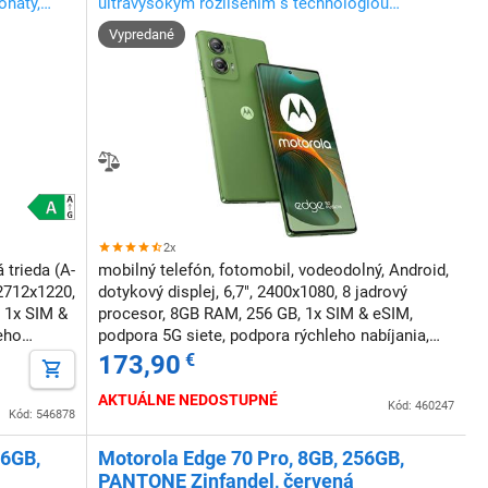
ohatý,
ultravysokým rozlíšením s technológiou
Ultra Pixel
Vypredané
2x
 trieda (A-
mobilný telefón, fotomobil, vodeodolný, Android,
 2712x1220,
dotykový displej, 6,7", 2400x1080, 8 jadrový
 1x SIM &
procesor, 8GB RAM, 256 GB, 1x SIM & eSIM,
eho
podpora 5G siete, podpora rýchleho nabíjania,
NFC, odomknutie tvárou
173,90
€
AKTUÁLNE NEDOSTUPNÉ
Kód: 460247
Kód: 546878
56GB,
Motorola Edge 70 Pro, 8GB, 256GB,
PANTONE Zinfandel, červená