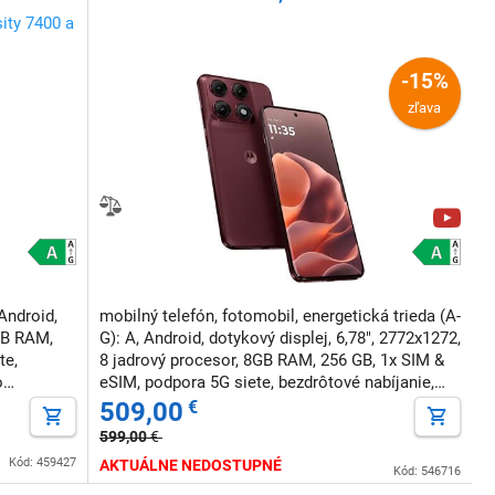
ity 7400 a
-15%
zľava
Android,
mobilný telefón, fotomobil, energetická trieda (A-
2GB RAM,
G): A, Android, dotykový displej, 6,78", 2772x1272,
te,
8 jadrový procesor, 8GB RAM, 256 GB, 1x SIM &
o
eSIM, podpora 5G siete, bezdrôtové nabíjanie,
podpora rýchleho nabíjania, NFC, odomknutie
509,00
€
tvárou
599,00
€
Kód: 459427
AKTUÁLNE NEDOSTUPNÉ
Kód: 546716