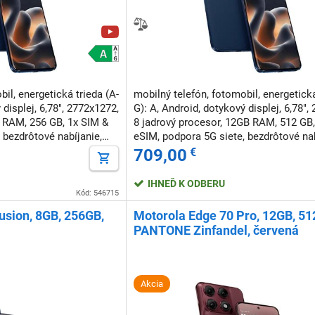
il, energetická trieda (A-
mobilný telefón, fotomobil, energetická
 displej, 6,78", 2772x1272,
G): A, Android, dotykový displej, 6,78",
B RAM, 256 GB, 1x SIM &
8 jadrový procesor, 12GB RAM, 512 GB,
 bezdrôtové nabíjanie,
eSIM, podpora 5G siete, bezdrôtové nab
ania, NFC, odomknutie
podpora rýchleho nabíjania, NFC, odo
709,00
€
tvárou
IHNEĎ K ODBERU
Kód: 546715
usion, 8GB, 256GB,
Motorola Edge 70 Pro, 12GB, 51
PANTONE Zinfandel, červená
Akcia