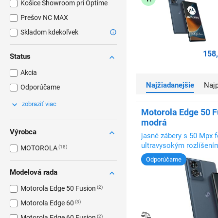
Košice Showroom pri Optime
Prešov NC MAX
Skladom kdekoľvek
158
Status
Akcia
Najžiadanejšie
Na
Odporúčame
zobraziť viac
Motorola Edge 50 F
modrá
Výrobca
jasné zábery s 50 Mpx 
ultravysokým rozlíšení
MOTOROLA
18
Ultra Pixel
Odporúčame
Modelová rada
Motorola Edge 50 Fusion
2
Motorola Edge 60
3
Motorola Edge 60 Fusion
2