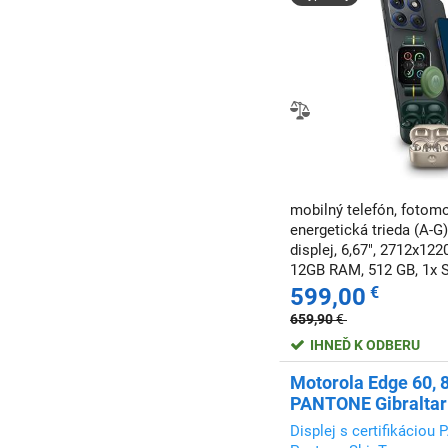
mobilný telefón, fotomo
energetická trieda (A-G)
displej, 6,67", 2712x122
12GB RAM, 512 GB, 1x 
siete, bezdrôtové nabíj
599,00
€
nabíjania, NFC, odomknu
659,90
€
IHNEĎ K ODBERU
Motorola Edge 60, 
PANTONE Gibraltar
Displej s certifikácio