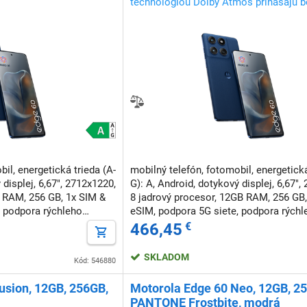
technológiou Dolby Atmos prinášajú b
viacrozmerný zvuk s hlbšími basmi
il, energetická trieda (A-
mobilný telefón, fotomobil, energetická
 displej, 6,67", 2712x1220,
G): A, Android, dotykový displej, 6,67",
B RAM, 256 GB, 1x SIM &
8 jadrový procesor, 12GB RAM, 256 GB,
, podpora rýchleho
eSIM, podpora 5G siete, podpora rýchl
utie tvárou
nabíjania, NFC, odomknutie tvárou
466,45
€
SKLADOM
Kód: 546880
usion, 12GB, 256GB,
Motorola Edge 60 Neo, 12GB, 2
PANTONE Frostbite, modrá