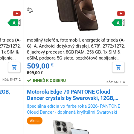
 trieda (A-
mobilný telefón, fotomobil, energetická trieda (A-
 2772x1272,
G): A, Android, dotykový displej, 6,78", 2772x1272,
 1x SIM &
8 jadrový procesor, 8GB RAM, 256 GB, 1x SIM &
íjanie,
eSIM, podpora 5G siete, bezdrôtové nabíjanie,
mknutie
podpora rýchleho nabíjania, NFC, odomknutie
509,00
€
tvárou
599,00
€
Kód: 546712
IHNEĎ K ODBERU
Kód: 546714
2GB,
Motorola Edge 70 PANTONE Cloud
Dancer crystals by Swarovski, 12GB,
512GB
špeciálna edícia vo farbe roka 2026- PANTONE
Cloud Dancer - doplnená kryštálmi Swarovski
Akcia