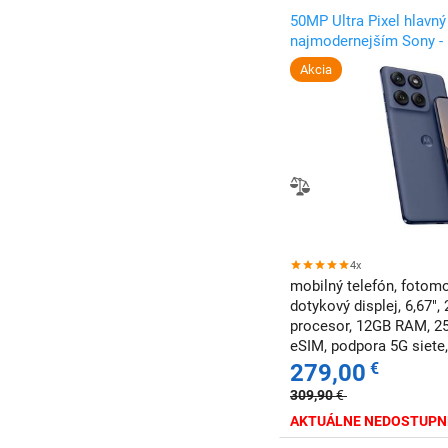
50MP Ultra Pixel hlavný
najmodernejším Sony -
Akcia
4x
mobilný telefón, fotomo
dotykový displej, 6,67",
procesor, 12GB RAM, 25
eSIM, podpora 5G siete
nabíjania, NFC
279,00
€
309,90
€
AKTUÁLNE NEDOSTUPN