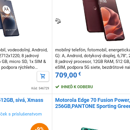
bil, vodeodolný, Android,
mobilný telefón, fotomobil, energetická
 2712x1220, 8 jadrový
G): A, Android, dotykový displej, 6,78",
 GB, micro SD, 1x SIM &
8 jadrový procesor, 12GB RAM, 512 GB,
, podpora rýchleho
eSIM, podpora 5G siete, bezdrôtové nab
podpora rýchleho nabíjania, NFC, odo
709,00
€
tvárou
IHNEĎ K ODBERU
Kód: 546729
512GB, sivá, Xmass
Motorola Edge 70 Fusion Power,
256GB,PANTONE Sporting Gree
íček s príslušenstvom
-9%