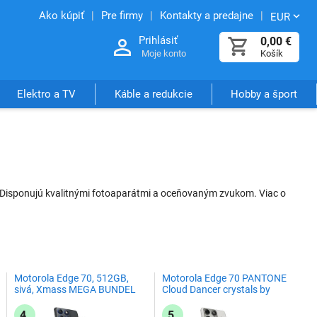
Ako kúpiť
Pre firmy
Kontakty a predajne
EUR
Prihlásiť
0,00
€
Moje konto
Košík
Elektro a TV
Káble a redukcie
Hobby a šport
Disponujú kvalitnými fotoaparátmi a oceňovaným zvukom. Viac o
Motorola Edge 70, 512GB,
Motorola Edge 70 PANTONE
sivá, Xmass MEGA BUNDEL
Cloud Dancer crystals by
Swarovski, 12GB, 512GB
4.
5.