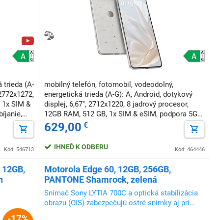
 trieda (A-
mobilný telefón, fotomobil, vodeodolný,
 2772x1272,
energetická trieda (A-G): A, Android, dotykový
 1x SIM &
displej, 6,67", 2712x1220, 8 jadrový procesor,
íjanie,
12GB RAM, 512 GB, 1x SIM & eSIM, podpora 5G
mknutie
siete, bezdrôtové nabíjanie, podpora rýchleho
629,00
€
nabíjania, NFC, odomknutie tvár
IHNEĎ K ODBERU
Kód: 546713
Kód: 464446
 12GB,
Motorola Edge 60, 12GB, 256GB,
n
PANTONE Shamrock, zelená
Snímač Sony LYTIA 700C a optická stabilizácia
obrazu (OIS) zabezpečujú ostré snímky aj pri
slabom osvetlen
-17%