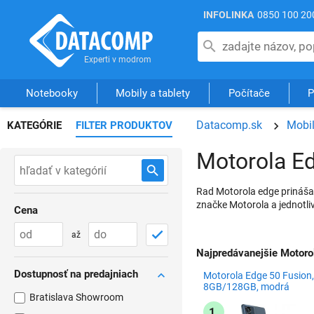
INFOLINKA
0850 100 20
Notebooky
Mobily a tablety
Počítače
P
Datacomp.sk
Mobil
KATEGÓRIE
FILTER PRODUKTOV
Motorola E
Rad Motorola edge prináša
značke Motorola a jednotl
Cena
až
Najpredávanejšie Motoro
Dostupnosť na predajniach
Motorola Edge 50 Fusion,
8GB/128GB, modrá
Bratislava Showroom
1.