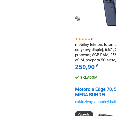
4x
mobilný telefón, fotomo
dotykový displej, 6,67",
procesor, 8GB RAM, 256
eSIM, podpora 5G siete
nabíjania, NFC
259,90
€
SKLADOM
Motorola Edge 70, 
MEGA BUNDEL
exkluzívny vianočný bal
Výpredaj