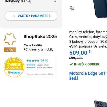
Dotykový displej
VŠETKY PARAMETRE
mobilný telefón, fotomob
G): A, Android, dotykový
8 jadrový procesor, 8G
eSIM, podpora 5G siete,
podpora rýchleho nabíj
509,00
€
tvárou
599,00
€
IHNEĎ K ODBERU
Motorola Edge 60 F
šedá