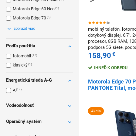
Motorola Edge 60 Neo
1
Motorola Edge 70
5
4x
zobraziť viac
mobilný telefón, fotomo
dotykový displej, 6,7", 
procesor, 8GB RAM, 128
Podľa použitia
podpora 5G siete, podpo
NFC, odomknutie tváro
158,90
€
fotomobil
17
klasický
1
IHNEĎ K ODBERU
Energetická trieda A-G
Motorola Edge 70 P
PANTONE Tital, mo
A
14
Vodeodolnosť
Akcia
Operačný systém