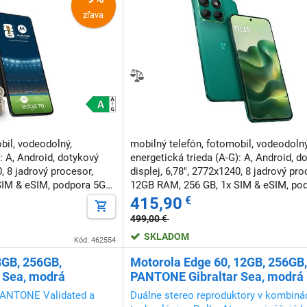
zľava
bil, vodeodolný,
mobilný telefón, fotomobil, vodeodolný
: A, Android, dotykový
energetická trieda (A-G): A, Android, d
0, 8 jadrový procesor,
displej, 6,78", 2772x1240, 8 jadrový pro
SIM & eSIM, podpora 5G
12GB RAM, 256 GB, 1x SIM & eSIM, po
anie, podpora rýchleho
siete, podpora rýchleho nabíjania, NFC
415,90
€
tie tvár
odomknutie tvárou
499,00
€
SKLADOM
Kód: 462554
8GB, 256GB,
Motorola Edge 60, 12GB, 256GB,
 Sea, modrá
PANTONE Gibraltar Sea, modrá
u PANTONE Validated a
Duálne stereo reproduktory v kombinác