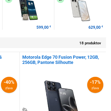
599,00
€
629,00
€
18 produktov
á
Motorola Edge 70 Fusion Power, 12GB,
256GB, Pantone Silhoutte
-40%
-17%
zľava
zľava