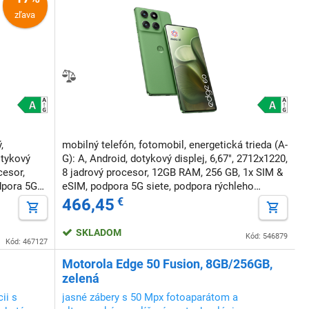
zľava
,
mobilný telefón, fotomobil, energetická trieda (A-
otykový
G): A, Android, dotykový displej, 6,67", 2712x1220,
cesor,
8 jadrový procesor, 12GB RAM, 256 GB, 1x SIM &
dpora 5G
eSIM, podpora 5G siete, podpora rýchleho
,
nabíjania, NFC, odomknutie tvárou
466,45
€
SKLADOM
Kód: 546879
Kód: 467127
Motorola Edge 50 Fusion, 8GB/256GB,
zelená
ii s
jasné zábery s 50 Mpx fotoaparátom a