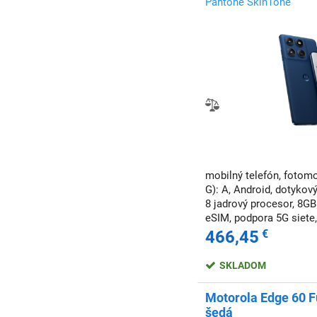
Pantone SkinTone
mobilný telefón, fotomob
G): A, Android, dotykový
8 jadrový procesor, 8G
eSIM, podpora 5G siete
nabíjania, NFC, odomkn
466,45
€
SKLADOM
Motorola Edge 60 F
šedá