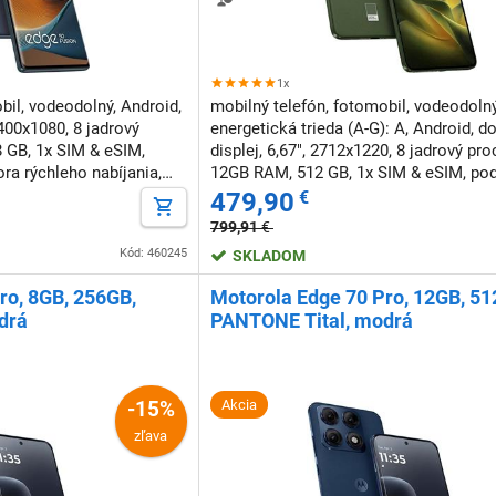
1x
bil, vodeodolný, Android,
mobilný telefón, fotomobil, vodeodolný
2400x1080, 8 jadrový
energetická trieda (A-G): A, Android, d
 GB, 1x SIM & eSIM,
displej, 6,67", 2712x1220, 8 jadrový pro
ra rýchleho nabíjania,
12GB RAM, 512 GB, 1x SIM & eSIM, po
u
siete, bezdrôtové nabíjanie, podpora r
479,90
€
nabíjania, NFC, odomknutie tvár
799,91
€
Kód: 460245
SKLADOM
ro, 8GB, 256GB,
Motorola Edge 70 Pro, 12GB, 51
drá
PANTONE Tital, modrá
-15%
Akcia
zľava