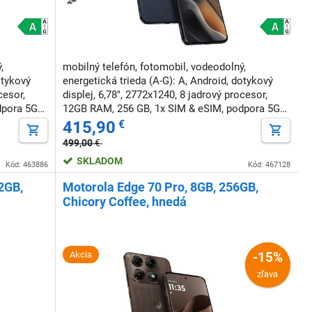
,
mobilný telefón, fotomobil, vodeodolný,
otykový
energetická trieda (A-G): A, Android, dotykový
cesor,
displej, 6,78", 2772x1240, 8 jadrový procesor,
dpora 5G
12GB RAM, 256 GB, 1x SIM & eSIM, podpora 5G
ýchleho
siete, podpora rýchleho nabíjania, NFC,
415,90
€
odomknutie tvárou
499,00
€
SKLADOM
Kód: 463886
Kód: 467128
2GB,
Motorola Edge 70 Pro, 8GB, 256GB,
Chicory Coffee, hnedá
Akcia
-15%
zľava