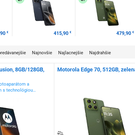
,90
€
415,90
€
479,90
€
jpredávanejšie
Najnovšie
Najlacnejšie
Najdrahšie
usion, 8GB/128GB,
Motorola Edge 70, 512GB, zelen
fotoaparátom a
m s technológiou