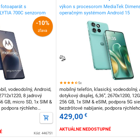
 fotoaparát s
výkon s procesorom MediaTek Dimens
 LYTIA 700C senzorom
operačným systémom Android 15
-10%
zľava
5x
bil, vodeodolný, Android,
mobilný telefón, klasický, vodeodolný, 
 2712x1220, 8 jadrový
dotykový displej, 6,36“, 2670x1200, 1
6 GB, micro SD, 1x SIM &
256 GB, 1x SIM & eSIM, podpora 5G sie
, podpora rýchleho
bezdrôtové nabíjanie, podpora rýchleh
nabíjania, NFC, odomknutie tvárou
429,00
€
AKTUÁLNE NEDOSTUPNÉ
É
Kód: 446751