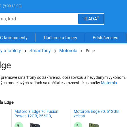
0
(9:00-18:00)
HĽADAŤ
C komponenty
Tlačiarne a tonery
Príslušenstvo
y a tablety
Smartfóny
Motorola
Edge
dge
 prémiové smartfóny so zakrivenou obrazovkou a nevýdaným výkonom. 
ivých modelových radách sa dočítate v rozcestníku značky
Motorola
.
la Edge
Motorola Edge 70 Fusion
Motorola Edge 70, 512GB,
Power, 12GB, 256GB,
zelená
Pantone Silhoutte
2.
3.