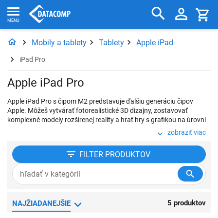
Mobily a tablety
Tablety
Apple iPad
iPad Pro
Apple iPad Pro
Apple iPad Pro s čipom M2 predstavuje ďalšiu generáciu čipov
Apple. Môžeš vytvárať fotorealistické 3D dizajny, zostavovať
komplexné modely rozšírenej reality a hrať hry s grafikou na úrovni
konzol pri vysokej frekvencii snímok. S vyspelou širokouhlou a
zobraziť viac
ultraširokouhlou kamerou nasnímaš dokonalé fotky aj videá. A
vďaka podpore nahrávania videí vo formáte ProRes máš v iPade
FILTER
PRODUKTOV
Pro kompletné mobilné videoštúdio.
5 produktov
NAJŽIADANEJŠIE