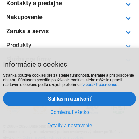
Kontakty a predajne
Nakupovanie
Záruka a servis
Produkty
Služby pre firmy
Informácie o cookies
Stránka používa cookies pre zaistenie funkčnosti, meranie a prispôsobenie



obsahu. Súhlasom povolíte používanie cookies alebo môžete upraviť
nastavenie cookies podľa svojích preferencií.
Zobraziť podrobnosti
Súhlasím a zatvoriť
Odmietnuť všetko
Detaily a nastavenie
©
2000 - 2026, Datacomp s.r.o.
Datacomp s.r.o. je autorizovaný partner svetových výrobcov počítačov a
elektroniky.
Ochrana osobných údajov a cookies
.