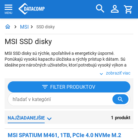
MSI
SSD disky
MSI SSD disky
MSI SSD disky sú rýchle, spoľahlivé a energeticky úsporné.
Ponúkajú vysokú kapacitu úložiska a rýchly prístup k dátam. Sú
ideálne pre náročných užívateľov, ktorí potrebujú vysoký výkon a
stabilitu. Disky sú kompatibilné s väčšinou notebookov a stolných
zobraziť viac
počítačov.
FILTER
PRODUKTOV
1 produkt
NAJŽIADANEJŠIE
MSI SPATIUM M461, 1TB, PCIe 4.0 NVMe M.2