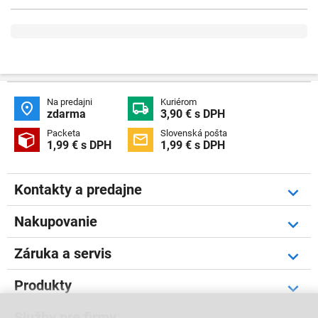
Na predajni
Kuriérom


zdarma
3,90 € s DPH
Packeta
Slovenská pošta


1,99 € s DPH
1,99 € s DPH
Kontakty a predajne
Nakupovanie
Záruka a servis
Produkty
Služby pre firmy