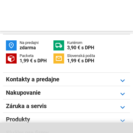
Na predajni
Kuriérom


zdarma
3,90 € s DPH
Packeta
Slovenská pošta


1,99 € s DPH
1,99 € s DPH
Kontakty a predajne
Nakupovanie
Záruka a servis
Produkty
Služby pre firmy