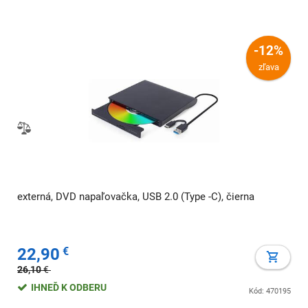
-12%
zľava
externá, DVD napaľovačka, USB 2.0 (Type -C), čierna
22,90
€
26,10
€
IHNEĎ K ODBERU
Kód: 470195