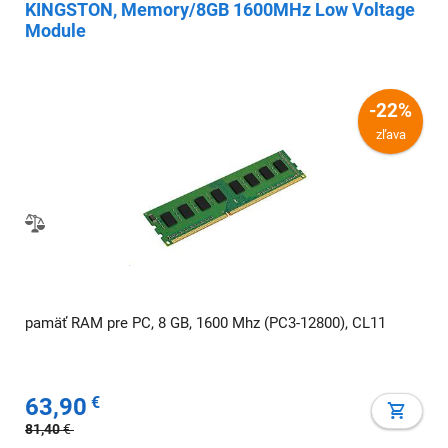
KINGSTON, Memory/8GB 1600MHz Low Voltage
Module
-22%
zľava
pamäť RAM pre PC, 8 GB, 1600 Mhz (PC3-12800), CL11
63,90
€
81,40
€