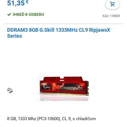
51,35
€
IHNEĎ K ODBERU
Kód: 118809
DDRAM3 8GB G.Skill 1333MHz CL9 RipjawsX
Series
8 GB, 1333 Mhz (PC3-10600), CL 9, s chladičom