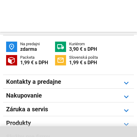
Na predajni
Kuriérom


zdarma
3,90 € s DPH
Packeta
Slovenská pošta


1,99 € s DPH
1,99 € s DPH
Kontakty a predajne
Nakupovanie
Záruka a servis
Produkty
Služby pre firmy