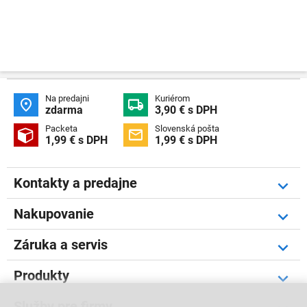
Na predajni
Kuriérom


zdarma
3,90 € s DPH
Packeta
Slovenská pošta


1,99 € s DPH
1,99 € s DPH
Kontakty a predajne
Nakupovanie
Záruka a servis
Produkty
Služby pre firmy