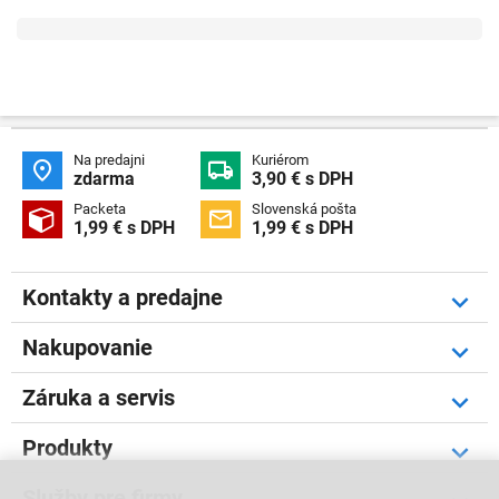
Na predajni
Kuriérom


zdarma
3,90 € s DPH
Packeta
Slovenská pošta


1,99 € s DPH
1,99 € s DPH
Kontakty a predajne
Nakupovanie
Záruka a servis
Produkty
Služby pre firmy