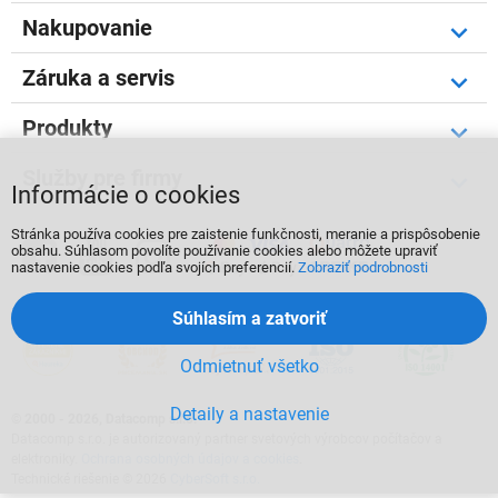
Nakupovanie
Záruka a servis
Produkty
Služby pre firmy
Informácie o cookies
Stránka používa cookies pre zaistenie funkčnosti, meranie a prispôsobenie



obsahu. Súhlasom povolíte používanie cookies alebo môžete upraviť
nastavenie cookies podľa svojích preferencií.
Zobraziť podrobnosti
Súhlasím a zatvoriť
Odmietnuť všetko
Detaily a nastavenie
©
2000 - 2026, Datacomp s.r.o.
Datacomp s.r.o. je autorizovaný partner svetových výrobcov počítačov a
elektroniky.
Ochrana osobných údajov a cookies
.
Technické riešenie © 2026
CyberSoft s.r.o.