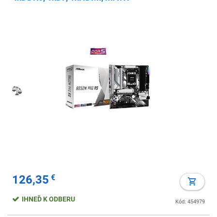
126,35
€
IHNEĎ K ODBERU
Kód: 454979