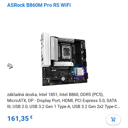
ASRock B860M Pro RS WiFi
základná doska, Intel 1851, Intel B860, DDR5 (PC5),
MicroATX, DP - Display Port, HDMI, PCI Express 5.0, SATA
III, USB 2.0, USB 3.2 Gen 1 Type-A, USB 3.2 Gen 2x2 Type-C,
7.1 audio, Wi-Fi, BT, RGB
161,35
€