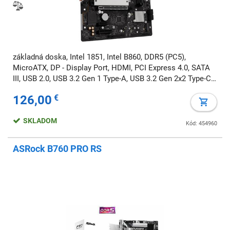
základná doska, Intel 1851, Intel B860, DDR5 (PC5),
MicroATX, DP - Display Port, HDMI, PCI Express 4.0, SATA
III, USB 2.0, USB 3.2 Gen 1 Type-A, USB 3.2 Gen 2x2 Type-C,
7.1 audio, Wi-Fi, BT
126,00
€
SKLADOM
Kód: 454960
ASRock B760 PRO RS