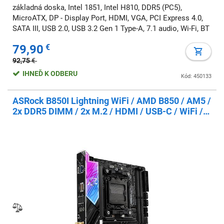
základná doska, Intel 1851, Intel H810, DDR5 (PC5),
MicroATX, DP - Display Port, HDMI, VGA, PCI Express 4.0,
SATA III, USB 2.0, USB 3.2 Gen 1 Type-A, 7.1 audio, Wi-Fi, BT
79,90
€
92,75
€
IHNEĎ K ODBERU
Kód: 450133
ASRock B850I Lightning WiFi / AMD B850 / AM5 /
2x DDR5 DIMM / 2x M.2 / HDMI / USB-C / WiFi /
Mini-ITX