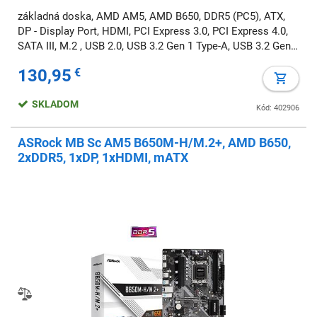
základná doska, AMD AM5, AMD B650, DDR5 (PC5), ATX,
DP - Display Port, HDMI, PCI Express 3.0, PCI Express 4.0,
SATA III, M.2 , USB 2.0, USB 3.2 Gen 1 Type-A, USB 3.2 Gen 2
Type-A, USB 3.2 Gen 2 Type-C, 7.1 audio
130,95
€
SKLADOM
Kód: 402906
ASRock MB Sc AM5 B650M-H/M.2+, AMD B650,
2xDDR5, 1xDP, 1xHDMI, mATX