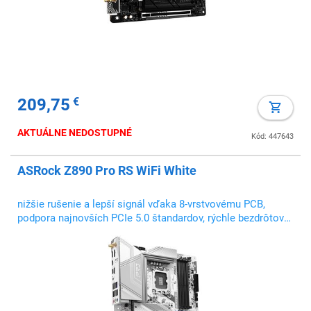
209,75
€
AKTUÁLNE NEDOSTUPNÉ
Kód: 447643
ASRock Z890 Pro RS WiFi White
nižšie rušenie a lepší signál vďaka 8-vrstvovému PCB,
podpora najnovších PCIe 5.0 štandardov, rýchle bezdrôtové
pripojenie Wi-Fi 7