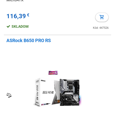
MicroATX
116,39
€
SKLADOM
Kód: 447526
ASRock B650 PRO RS