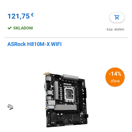
121,75
€
SKLADOM
Kód: 454941
ASRock H810M-X WIFI
-14%
zľava