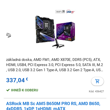
základná doska, AMD FM1, AMD X870E, DDR5 (PC5), ATX,
HDMI, USB4, PCI Express 3.0, PCI Express 5.0, SATA III, M.2
, USB 2.0, USB 3.2 Gen 1 Type-A, USB 3.2 Gen 2 Type-A, USB
4 Gen 1 Type-C, 7.1 audio, Wi-Fi, BT, RAID, RGB
337,04
€
IHNEĎ K ODBERU
Kód: 436427
ASRock MB Sc AM5 B650M PRO RS, AMD B650,
4xDDR5, 1xDP, 1xHDMI, mATX