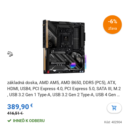
-6%
zľava
základná doska, AMD AM5, AMD B650, DDR5 (PC5), ATX,
HDMI, USB4, PCI Express 4.0, PCI Express 5.0, SATA III, M.2
, USB 3.2 Gen 1 Type-A, USB 3.2 Gen 2 Type-A, USB 4 Gen 1
Type-C, 7.1 audio, Wi-Fi, BT
389,90
€
416,51
€
IHNEĎ K ODBERU
Kód: 402904