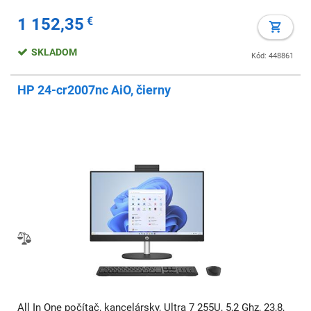
mechaniky, Windows 11 Home
1 152,35
€
SKLADOM
Kód: 448861
HP 24-cr2007nc AiO, čierny
All In One počítač, kancelársky, Ultra 7 255U, 5,2 Ghz, 23,8,