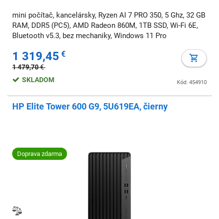
mini počítač, kancelársky, Ryzen AI 7 PRO 350, 5 Ghz, 32 GB
RAM, DDR5 (PC5), AMD Radeon 860M, 1TB SSD, Wi-Fi 6E,
Bluetooth v5.3, bez mechaniky, Windows 11 Pro
1 319,45
€
1 479,70
€
SKLADOM
Kód: 454910
HP Elite Tower 600 G9, 5U619EA, čierny
Doprava zdarma