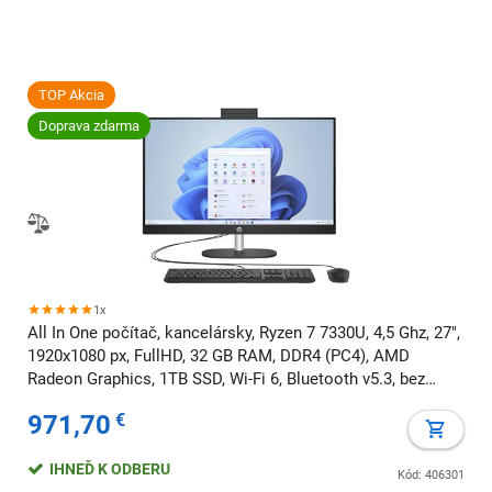
TOP Akcia
Doprava zdarma
1x
All In One počítač, kancelársky, Ryzen 7 7330U, 4,5 Ghz, 27",
1920x1080 px, FullHD, 32 GB RAM, DDR4 (PC4), AMD
Radeon Graphics, 1TB SSD, Wi-Fi 6, Bluetooth v5.3, bez
mechaniky, Windows 11 Home
971,70
€
IHNEĎ K ODBERU
Kód: 406301