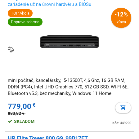
zariadenie už na úrovni hardvéru a BIOSu
TOP Akcia
-12%
Doprava zdarma
zľava
mini počítač, kancelársky, i5-13500T, 4,6 Ghz, 16 GB RAM,
DDR4 (PC4), Intel UHD Graphics 770, 512 GB SSD, Wi-Fi 6E,
Bluetooth v5.3, bez mechaniky, Windows 11 Home
779,00
€
883,82
€
SKLADOM
Kód: 449290
HP Elite Tower 800 G9, 99B17ET