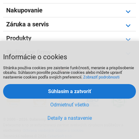
Nakupovanie
Záruka a servis
Produkty
Služby pre firmy
Informácie o cookies
Stránka používa cookies pre zaistenie funkčnosti, meranie a prispôsobenie



obsahu. Súhlasom povolíte používanie cookies alebo môžete upraviť
nastavenie cookies podľa svojích preferencií.
Zobraziť podrobnosti
Súhlasím a zatvoriť
Odmietnuť všetko
Detaily a nastavenie
©
2000 - 2026, Datacomp s.r.o.
Datacomp s.r.o. je autorizovaný partner svetových výrobcov počítačov a
elektroniky.
Ochrana osobných údajov a cookies
.
Technické riešenie © 2026
CyberSoft s.r.o.