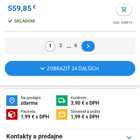
559,85
€
SKLADOM
Kód: 448819
2
6
1
ZOBRAZIŤ 24 ĎALŠÍCH
Na predajni
Kuriérom


zdarma
3,90 € s DPH
Packeta
Slovenská pošta


1,99 € s DPH
1,99 € s DPH
Kontakty a predajne