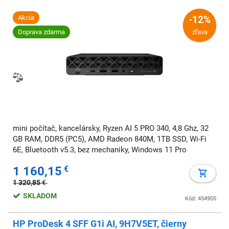
Akcia
-12%
Doprava zdarma
zľava
mini počítač, kancelársky, Ryzen AI 5 PRO 340, 4,8 Ghz, 32
GB RAM, DDR5 (PC5), AMD Radeon 840M, 1TB SSD, Wi-Fi
6E, Bluetooth v5.3, bez mechaniky, Windows 11 Pro
1 160,15
€
1 320,85
€
SKLADOM
Kód: 454905
HP ProDesk 4 SFF G1i AI, 9H7V5ET, čierny