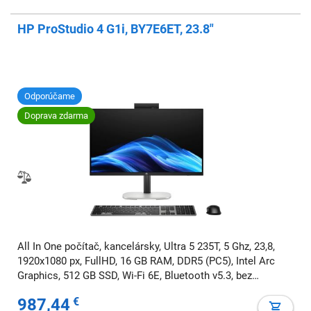
HP ProStudio 4 G1i, BY7E6ET, 23.8"
Odporúčame
Doprava zdarma
All In One počítač, kancelársky, Ultra 5 235T, 5 Ghz, 23,8,
1920x1080 px, FullHD, 16 GB RAM, DDR5 (PC5), Intel Arc
Graphics, 512 GB SSD, Wi-Fi 6E, Bluetooth v5.3, bez
mechaniky, Windows 11 Pro
987,44
€