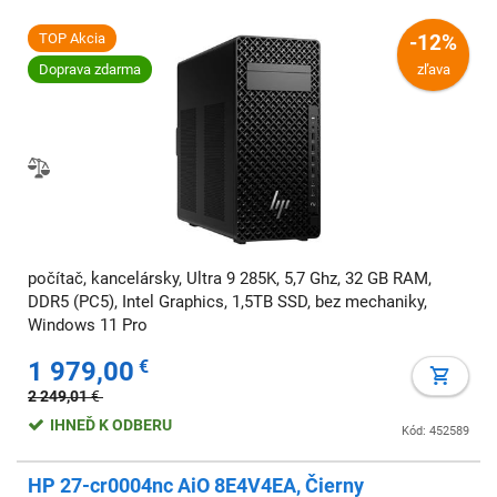
TOP Akcia
-12%
Doprava zdarma
zľava
počítač, kancelársky, Ultra 9 285K, 5,7 Ghz, 32 GB RAM,
DDR5 (PC5), Intel Graphics, 1,5TB SSD, bez mechaniky,
Windows 11 Pro
1 979,00
€
2 249,01
€
IHNEĎ K ODBERU
Kód: 452589
HP 27-cr0004nc AiO 8E4V4EA, Čierny