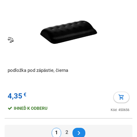
podložka pod zápästie, čierna
4,35
€
IHNEĎ K ODBERU
Kód: 450656
2
1