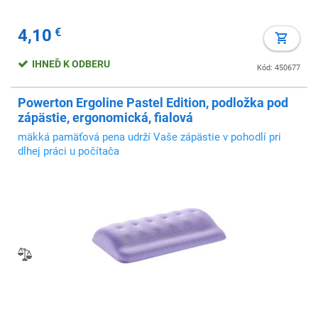
4,10
€
IHNEĎ K ODBERU
Kód: 450677
Powerton Ergoline Pastel Edition, podložka pod
zápästie, ergonomická, fialová
mäkká pamäťová pena udrží Vaše zápästie v pohodlí pri
dlhej práci u počítača