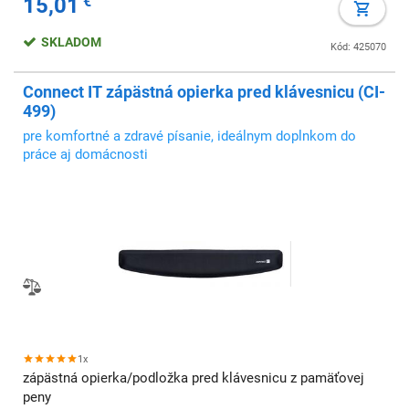
15,01
€
SKLADOM
Kód: 425070
Connect IT zápästná opierka pred klávesnicu (CI-
499)
pre komfortné a zdravé písanie, ideálnym doplnkom do
práce aj domácnosti
1x
zápästná opierka/podložka pred klávesnicu z pamäťovej
peny