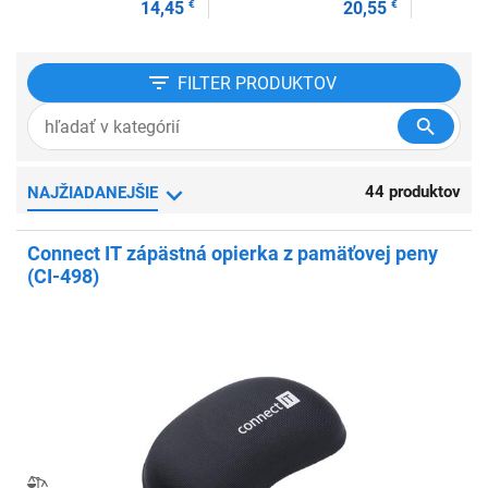
14,45
€
20,55
€
FILTER
PRODUKTOV
44 produktov
NAJŽIADANEJŠIE
Connect IT zápästná opierka z pamäťovej peny
(CI-498)