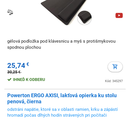
gélová podložka pod klávesnicu a myš s protišmykovou
spodnou plochou
25,74
€
30,25
€
IHNEĎ K ODBERU
Kód: 345297
Powerton ERGO AXISI, lakťová opierka ku stolu
penová, čierna
odstráni napätie, ktoré sa v oblasti ramien, krku a zápästí
hromadí počas dlhých hodín strávených pri počítači