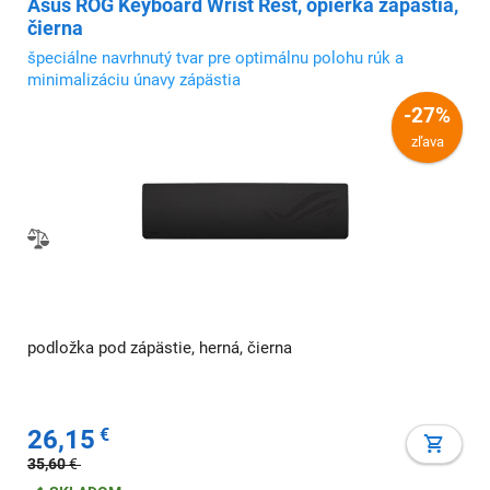
Asus ROG Keyboard Wrist Rest, opierka zápästia,
čierna
špeciálne navrhnutý tvar pre optimálnu polohu rúk a
minimalizáciu únavy zápästia
-27%
zľava
podložka pod zápästie, herná, čierna
26,15
€
35,60
€