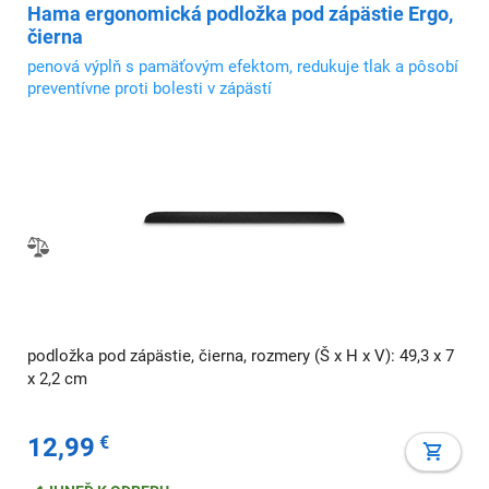
Hama ergonomická podložka pod zápästie Ergo,
čierna
penová výplň s pamäťovým efektom, redukuje tlak a pôsobí
preventívne proti bolesti v zápästí
podložka pod zápästie, čierna, rozmery (Š x H x V): 49,3 x 7
x 2,2 cm
12,99
€