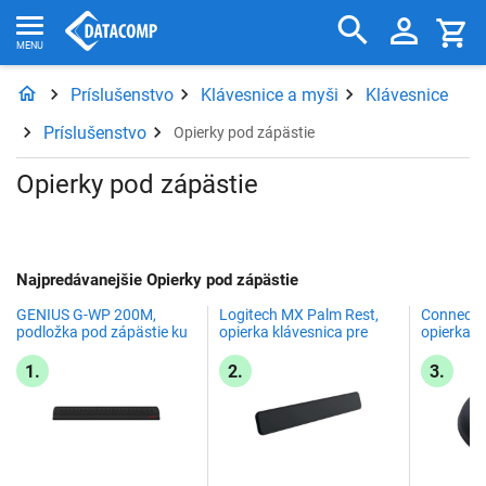
Príslušenstvo
Klávesnice a myši
Klávesnice
Príslušenstvo
Opierky pod zápästie
Opierky pod zápästie
Najpredávanejšie Opierky pod zápästie
GENIUS G-WP 200M,
Logitech MX Palm Rest,
Connect 
podložka pod zápästie ku
opierka klávesnica pre
opierka z
klávesnici, čierna
zápästie, sivá
(CI-498)
1.
2.
3.