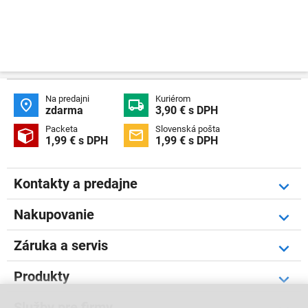
Na predajni
Kuriérom


zdarma
3,90 € s DPH
Packeta
Slovenská pošta


1,99 € s DPH
1,99 € s DPH
Kontakty a predajne
Nakupovanie
Záruka a servis
Produkty
Služby pre firmy