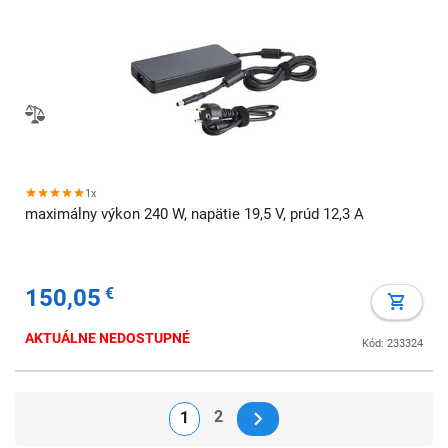
1x
maximálny výkon 240 W, napätie 19,5 V, prúd 12,3 A
150,05
€
AKTUÁLNE NEDOSTUPNÉ
Kód: 233324
2
1