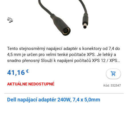
Tento stejnosměrný napájecí adaptér s konektory od 7,4 do
4,5 mm je určen pro velmi tenké počítače XPS. Je lehký a
snadno přenosný Slouží k napájení počítačů XPS 12 / XPS
13/XPS 13MLK tradičními síťovými adaptéry Dell se
41,16
€
AKTUÁLNE NEDOSTUPNÉ
Kód: 332547
Dell napájací adaptér 240W, 7,4 x 5,0mm