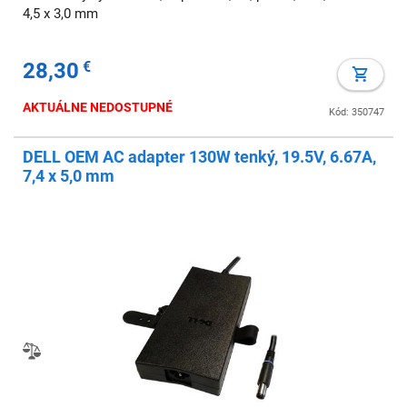
4,5 x 3,0 mm
28,30
€
AKTUÁLNE NEDOSTUPNÉ
Kód: 350747
DELL OEM AC adapter 130W tenký, 19.5V, 6.67A,
7,4 x 5,0 mm