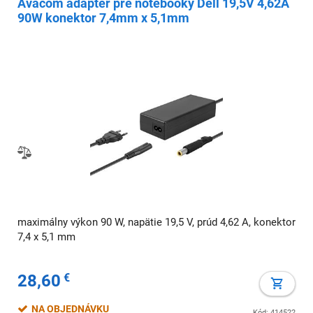
Avacom adaptér pre notebooky Dell 19,5V 4,62A
90W konektor 7,4mm x 5,1mm
maximálny výkon 90 W, napätie 19,5 V, prúd 4,62 A, konektor
7,4 x 5,1 mm
28,60
€
NA OBJEDNÁVKU
Kód: 414522