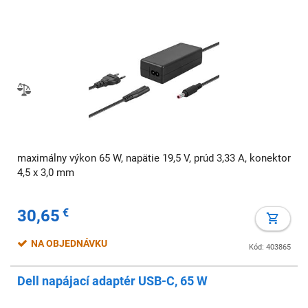
maximálny výkon 65 W, napätie 19,5 V, prúd 3,33 A, konektor
4,5 x 3,0 mm
30,65
€
NA OBJEDNÁVKU
Kód: 403865
Dell napájací adaptér USB-C, 65 W