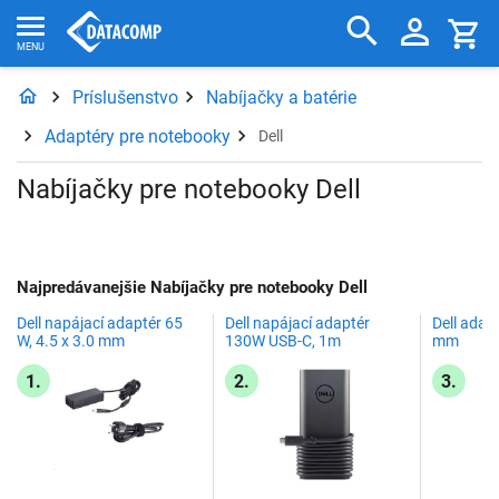
Príslušenstvo
Nabíjačky a batérie
Adaptéry pre notebooky
Dell
Nabíjačky pre notebooky Dell
Najpredávanejšie Nabíjačky pre notebooky Dell
Dell napájací adaptér 65
Dell napájací adaptér
Dell adapt
W, 4.5 x 3.0 mm
130W USB-C, 1m
mm
1.
2.
3.