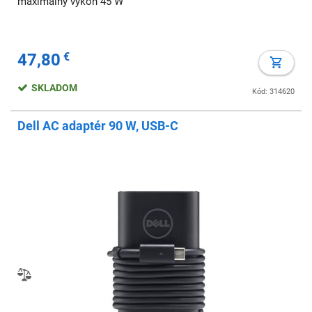
maximálny výkon 45 W
47,80
€
SKLADOM
Kód: 314620
Dell AC adaptér 90 W, USB-C