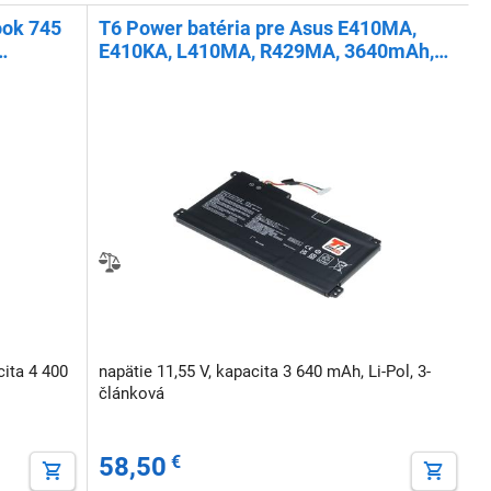
ook 745
T6 Power batéria pre Asus E410MA,
E410KA, L410MA, R429MA, 3640mAh,
ol
42Wh, 3cell, Li-pol, s káblom
cita 4 400
napätie 11,55 V, kapacita 3 640 mAh, Li-Pol, 3-
článková
58,50
€