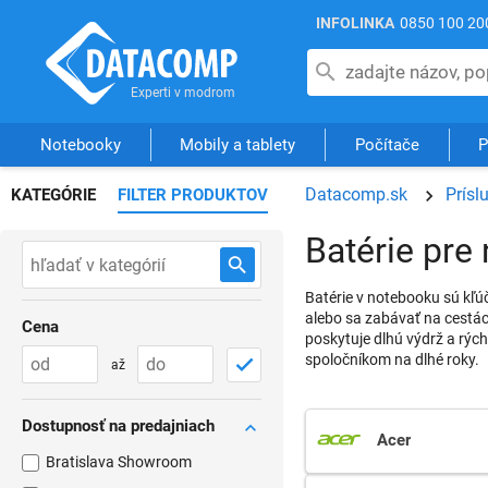
INFOLINKA
0850 100 20
Notebooky
Mobily a tablety
Počítače
P
Datacomp.sk
Prísl
KATEGÓRIE
FILTER PRODUKTOV
Batérie pre
Batérie v notebooku sú kľúč
alebo sa zabávať na cestác
Cena
poskytuje dlhú výdrž a rých
spoločníkom na dlhé roky.
až
Dostupnosť na predajniach
Acer
Bratislava Showroom