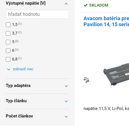
Výstupné napätie [V]
SKLADOM
Avacom batéria pre
Pavilion 14, 15 ser
1,5
1
11,55V, 3 600 mAh
3,7
1
5
2
6
1
6,8
1
zobraziť viac
Typ adaptéra
Typ článku
napätie 11,5 V, Li-Pol, 
Počet článkov