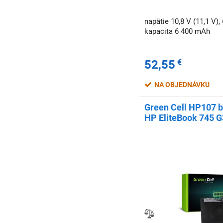
napätie 10,8 V (11,1 V), 
kapacita 6 400 mAh
52,55
€
NA OBJEDNÁVKU
Green Cell HP107 b
HP EliteBook 745 G3
848 G3, 850 G3