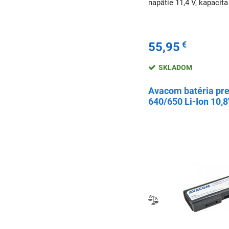
napätie 11,4 V, kapacita
55,95
€
SKLADOM
Avacom batéria pr
640/650 Li-Ion 10