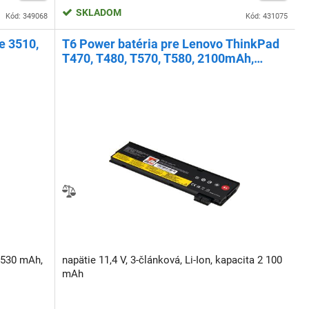
SKLADOM
Kód: 349068
Kód: 431075
e 3510,
T6 Power batéria pre Lenovo ThinkPad
T470, T480, T570, T580, 2100mAh,
24Wh, 3cell
 530 mAh,
napätie 11,4 V, 3-článková, Li-Ion, kapacita 2 100
mAh