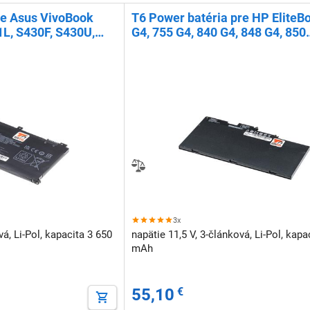
re Asus VivoBook
T6 Power batéria pre HP EliteB
L, S430F, S430U,
G4, 755 G4, 840 G4, 848 G4, 850
ll, Li-pol
G4,4420mAh(51 Wh), 3cell, Li-p
3x
vá, Li-Pol, kapacita 3 650
napätie 11,5 V, 3-článková, Li-Pol, kapa
mAh
55,10
€