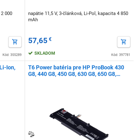
a 2 000
napätie 11,5 V, 3-článková, Li-Pol, kapacita 4 850
mAh
57,65
€
SKLADOM
Kód: 355289
Kód: 397781
i-Ion,
T6 Power batéria pre HP ProBook 430
G8, 440 G8, 450 G8, 630 G8, 650 G8,
3950mAh, 45Wh, 3cell, Li-pol