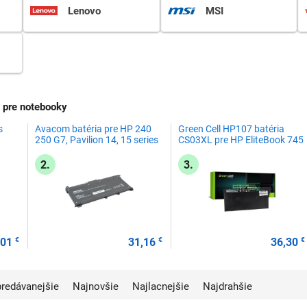
Lenovo
MSI
 pre notebooky
s
Avacom batéria pre HP 240
Green Cell HP107 batéria
250 G7, Pavilion 14, 15 series
CS03XL pre HP EliteBook 745
HT03XL Li-Pol 11,55V, 3 600
G3, 755 G3, 840 G3, 848 G3,
-pol
mAh 42Wh
850 G3
2.
3.
,01
€
31,16
€
36,30
€
jpredávanejšie
Najnovšie
Najlacnejšie
Najdrahšie