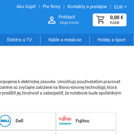
Ako kúpiť
Pre firmy
Kontakty a predajne
EUR
Prihlásiť
0,00
€
Moje konto
Košík
Elektro a TV
Káble a redukcie
Hobby a šport
 pripojenia k elektrickej zásuvke. Umožňujú používateľom pracovať
érie sú zvyčajne založené na lítiovo-iónovej technológii, ktorá
e predĺžiť jej životnosť a zabezpečiť, že notebook bude spoľahlivým
Dell
Fujitsu