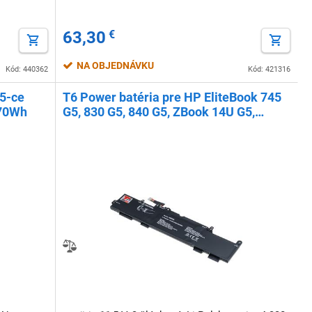
63,30
€
NA OBJEDNÁVKU
Kód: 440362
Kód: 421316
5-ce
T6 Power batéria pre HP EliteBook 745
 70Wh
G5, 830 G5, 840 G5, ZBook 14U G5,
4330mAh, 50Wh, 3cell, Li-pol