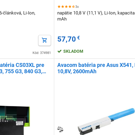
3x
6-článková, Li-Ion,
napätie 10,8 V (11,1 V), Li-Ion, kapacit
mAh
57,70
€
SKLADOM
Kód: 374981
atéria CS03XL pre
Avacom batéria pre Asus X541, L
, 755 G3, 840 G3,
10,8V, 2600mAh