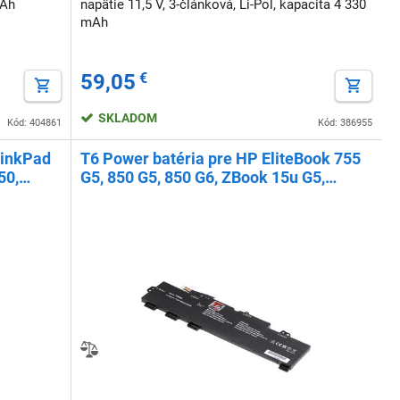
mAh
napätie 11,5 V, 3-článková, Li-Pol, kapacita 4 330
mAh
59,05
€
SKLADOM
Kód: 404861
Kód: 386955
hinkPad
T6 Power batéria pre HP EliteBook 755
50,
G5, 850 G5, 850 G6, ZBook 15u G5,
l, Li-Ion
4850mAh, 56Wh, 3cell, Li-pol