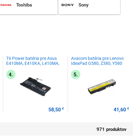
Toshiba
Sony
T6 Power batéria pre Asus
Avacom batéria pre Lenovo
E410MA, E410KA, L410MA,
IdeaPad G580, Z380, Y580
R429MA, 3640mAh, 42Wh,
series Li-Ion 11,1V 4400mAh
3cell, Li-pol, s káblom
4.
5.
58,50
€
41,60
€
971 produktov