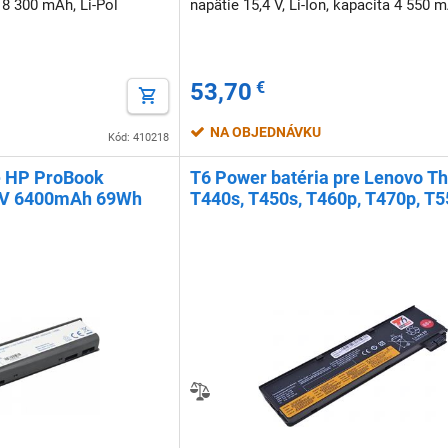
 8 300 mAh, Li-Pol
napätie 15,4 V, Li-Ion, kapacita 4 550 
53,70
€
NA OBJEDNÁVKU
Kód: 410218
e HP ProBook
T6 Power batéria pre Lenovo T
,8V 6400mAh 69Wh
T440s, T450s, T460p, T470p, T5
P50s, 68, 2100mAh (22 Wh), 3cel