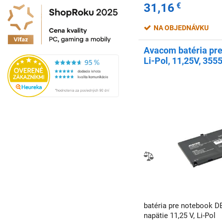
31,16
€
NA OBJEDNÁVKU
Avacom batéria pre 
Li-Pol, 11,25V, 35
batéria pre notebook D
napätie 11,25 V, Li-Pol