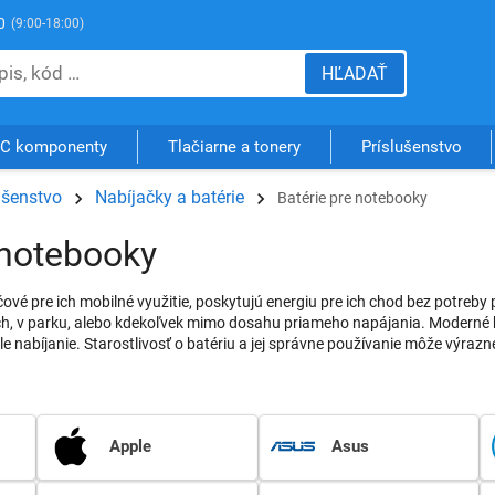
0
(9:00-18:00)
HĽADAŤ
C komponenty
Tlačiarne a tonery
Príslušenstvo
ušenstvo
Nabíjačky a batérie
Batérie pre notebooky
 notebooky
ové pre ich mobilné využitie, poskytujú energiu pre ich chod bez potreby
h, v parku, alebo kdekoľvek mimo dosahu priameho napájania. Moderné bat
le nabíjanie. Starostlivosť o batériu a jej správne používanie môže výrazn
Apple
Asus