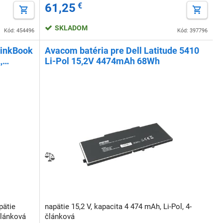
61,25
€
SKLADOM
Kód: 454496
Kód: 397796
hinkBook
Avacom batéria pre Dell Latitude 5410
,
Li-Pol 15,2V 4474mAh 68Wh
pätie
napätie 15,2 V, kapacita 4 474 mAh, Li-Pol, 4-
článková
článková