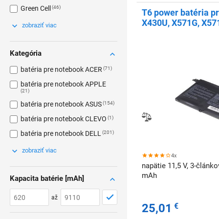
Green Cell
46
T6 power batéria p
X430U, X571G, X571
zobraziť viac
3650mAh, 42Wh, 3ce
Kategória
batéria pre notebook ACER
71
batéria pre notebook APPLE
21
batéria pre notebook ASUS
154
batéria pre notebook CLEVO
1
batéria pre notebook DELL
201
zobraziť viac
4x
napätie 11,5 V, 3-článko
mAh
Kapacita batérie [mAh]
až
25,01
€