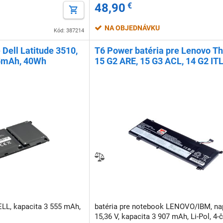
48,90
€
NA OBJEDNÁVKU
Kód: 387214
Dell Latitude 3510,
T6 Power batéria pre Lenovo T
55mAh, 40Wh
15 G2 ARE, 15 G3 ACL, 14 G2 ITL
3907mAh, 60Wh, 4cell, Li-Pol
ELL, kapacita 3 555 mAh,
batéria pre notebook LENOVO/IBM, na
15,36 V, kapacita 3 907 mAh, Li-Pol, 4-