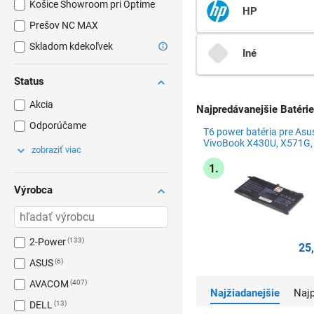
Košice Showroom pri Optime
HP
Prešov NC MAX
Skladom kdekoľvek
Iné
Status
Akcia
Najpredávanejšie Batérie
Odporúčame
T6 power batéria pre Asu
VivoBook X430U, X571G,
zobraziť viac
X571L, S430F, S430U,
3650mAh, 42Wh, 3cell, Li
1.
Výrobca
2-Power
133
25
ASUS
6
AVACOM
407
Najžiadanejšie
Na
DELL
13