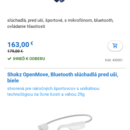
slúchadlá, pred uši, športové, s mikrofónom, bluetooth,
ovládanie hlasitosti
163,00
€
179,00
€
IHNEĎ K ODBERU
Kód: 430301
Shokz OpenMove, Bluetooth slúchadlá pred uši,
biele
stvorená pre náročných športovcov s unikátnou
technológiou na lícne kosti a váhou 29g