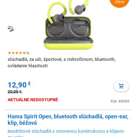
zľava
3x
slúchadlá, za uši, športové, s mikrofónom, bluetooth,
ovládanie hlasitosti
12,90
€
20,05
€
AKTUÁLNE NEDOSTUPNÉ
Kód: 439305
Hama Spirit Open, bluetooth slúchadlá, open-ear,
klip, béžová
bezdrôtové slúchadlá s otvorenou konštrukciou a klipom