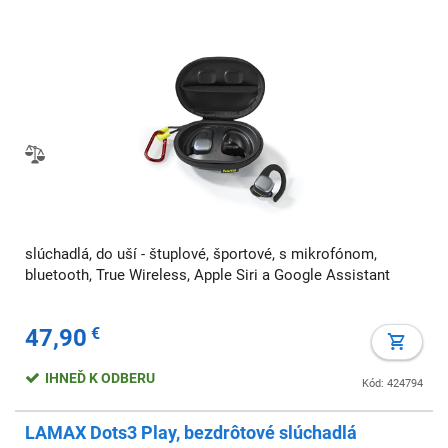
slúchadlá, do uší - štuplové, športové, s mikrofónom,
bluetooth, True Wireless, Apple Siri a Google Assistant
47,90
€
IHNEĎ K ODBERU
Kód: 424794
LAMAX Dots3 Play, bezdrôtové slúchadlá