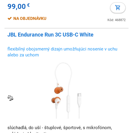
99,00
€
NA OBJEDNÁVKU
Kód: 468872
JBL Endurance Run 3C USB-C White
flexibilný obojsmerný dizajn umožňujúci nosenie v uchu
alebo za uchom
slúchadlá, do uší - štuplové, športové, s mikrofónom,