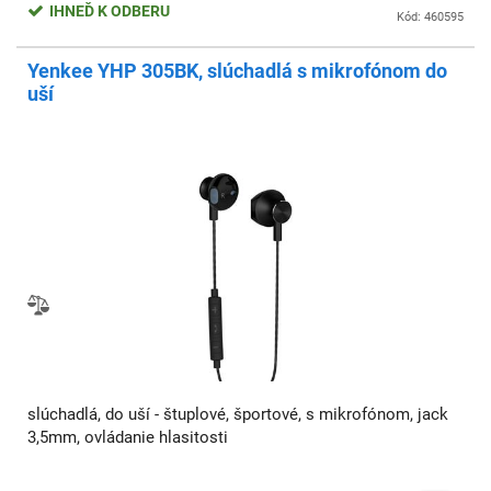
IHNEĎ K ODBERU
Kód: 460595
Yenkee YHP 305BK, slúchadlá s mikrofónom do
uší
slúchadlá, do uší - štuplové, športové, s mikrofónom, jack
3,5mm, ovládanie hlasitosti