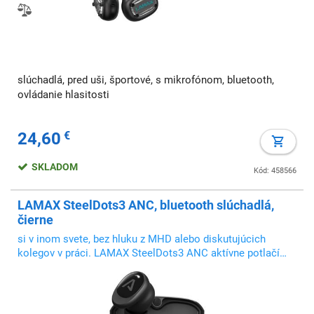
slúchadlá, pred uši, športové, s mikrofónom, bluetooth,
ovládanie hlasitosti
24,60
€
SKLADOM
Kód: 458566
LAMAX SteelDots3 ANC, bluetooth slúchadlá,
čierne
si v inom svete, bez hluku z MHD alebo diskutujúcich
kolegov v práci. LAMAX SteelDots3 ANC aktívne potlačí
okolité zvuky