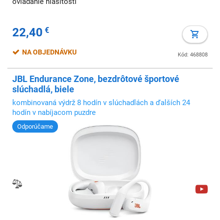
ovládanie hlasitosti
22,40
€
NA OBJEDNÁVKU
Kód: 468808
JBL Endurance Zone, bezdrôtové športové
slúchadlá, biele
kombinovaná výdrž 8 hodín v slúchadlách a ďalších 24
hodín v nabíjacom puzdre
Odporúčame