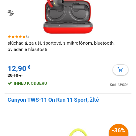
3x
slúchadlá, za uši, športové, s mikrofónom, bluetooth,
ovládanie hlasitosti
12,90
€
20,10
€
IHNEĎ K ODBERU
Kód: 439304
Canyon TWS-11 On Run 11 Sport, žlté
-36%