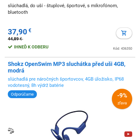
slúchadlá, do uší - štuplové, športové, s mikrofónom,
bluetooth
37,90
€
44,89
€
IHNEĎ K ODBERU
Kód: 436350
Shokz OpenSwim MP3 sluchátka před uši 4GB,
modrá
slúchadlá pre náročných športovcov, 4GB úložisko, IP68
vodotesný, 8h výdrž batérie
Odporúčame
-9%
zľava