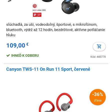
slúchadlá, za uši, vodeodolný, športové, s mikrofónom,
bluetooth, výdrž až 12 hodín, bezdrôtové, aktívne potláčanie
hluku
109,00
€
IHNEĎ K ODBERU
Kód: 443778
Canyon TWS-11 On Run 11 Sport, červené
-36%
zľava