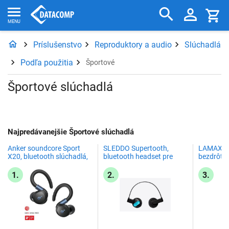
Príslušenstvo
Reproduktory a audio
Slúchadlá
Podľa použitia
Športové
Športové slúchadlá
Najpredávanejšie Športové slúchadlá
Anker soundcore Sport
SLEDDO Supertooth,
LAMAX Do
X20, bluetooth slúchadlá,
bluetooth headset pre
bezdrôto
čierne
lyžiarov
1.
2.
3.