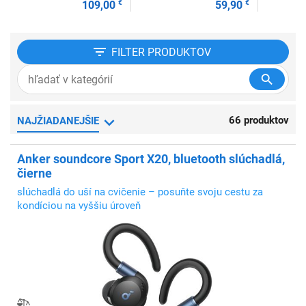
109,00
€
59,90
€
FILTER
PRODUKTOV
66 produktov
NAJŽIADANEJŠIE
Anker soundcore Sport X20, bluetooth slúchadlá,
čierne
slúchadlá do uší na cvičenie – posuňte svoju cestu za
kondíciou na vyššiu úroveň