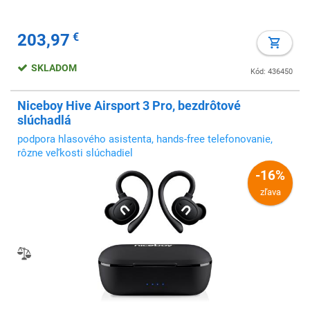
203,97
€
SKLADOM
Kód: 436450
Niceboy Hive Airsport 3 Pro, bezdrôtové
slúchadlá
podpora hlasového asistenta, hands-free telefonovanie,
rôzne veľkosti slúchadiel
-16%
zľava