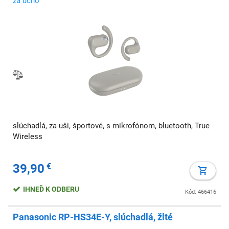
za ucho
slúchadlá, za uši, športové, s mikrofónom, bluetooth, True
Wireless
39,90
€
IHNEĎ K ODBERU
Kód: 466416
Panasonic RP-HS34E-Y, slúchadlá, žlté