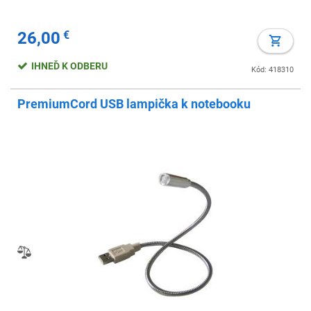
26,00
€
IHNEĎ K ODBERU
Kód: 418310
PremiumCord USB lampička k notebooku