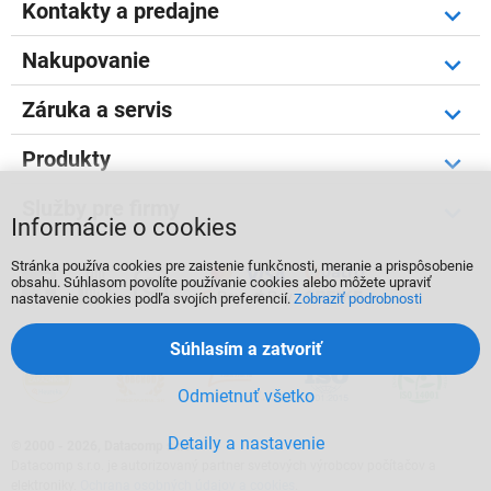
Kontakty a predajne
Nakupovanie
Záruka a servis
Produkty
Služby pre firmy
Informácie o cookies
Stránka používa cookies pre zaistenie funkčnosti, meranie a prispôsobenie



obsahu. Súhlasom povolíte používanie cookies alebo môžete upraviť
nastavenie cookies podľa svojích preferencií.
Zobraziť podrobnosti
Súhlasím a zatvoriť
Odmietnuť všetko
Detaily a nastavenie
©
2000 - 2026, Datacomp s.r.o.
Datacomp s.r.o. je autorizovaný partner svetových výrobcov počítačov a
elektroniky.
Ochrana osobných údajov a cookies
.