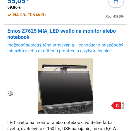
55,05
59,86
€
NA OBJEDNÁVKU
Kód: 439886
Emos Z7625 MIA, LED svetlo na monitor alebo
notebook
možnosť nepretržitého stmievania - jednoducho prispôsobý
intenzitu svetla okolitému prostrediu a vytvorí ideálne
podmienky na prácu na počítači alebo sledovanie videí
LED svetlo na monitor alebo notebook, volitelné farba
svetla, svetelný tok: 150 lm, USB napájanie, príkon 5,6 W