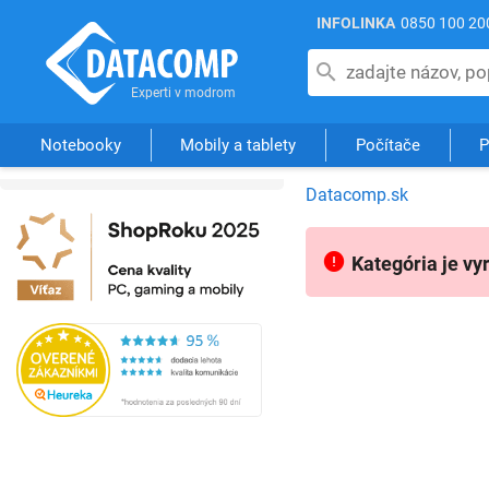
INFOLINKA
0850 100 20
Notebooky
Mobily a tablety
Počítače
P
Datacomp.sk
Kategória je vy