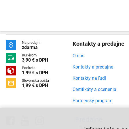
Na predajni
Kontakty a predajne

zdarma
Kuriérom
O nás

3,90 € s DPH
Kontakty a predajne
Packeta

1,99 € s DPH
Kontakty na ľudí
Slovenská pošta

1,99 € s DPH
Certifikáty a ocenenia
Partnerský program



Predajne
Bratislava,