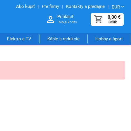
Ako kúpiť
Pre firmy
Kontakty a predajne
EUR
Prihlásiť
0,00
€
Moje konto
Košík
Elektro a TV
Káble a redukcie
Hobby a šport