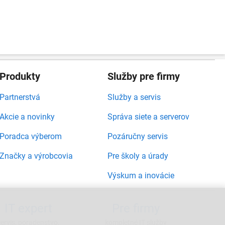
Produkty
Služby pre firmy
Partnerstvá
Služby a servis
Akcie a novinky
Správa siete a serverov
Poradca výberom
Pozáručny servis
Značky a výrobcovia
Pre školy a úrady
Výskum a inovácie
IT expert
Pre firmy
servis, poradenstvo,
kompletné IT služby