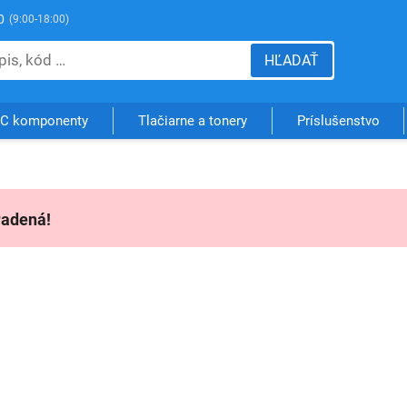
0
(9:00-18:00)
HĽADAŤ
C komponenty
Tlačiarne a tonery
Príslušenstvo
radená!