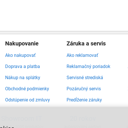
Nakupovanie
Záruka a servis
Ako nakupovať
Ako reklamovať
Doprava a platba
Reklamačný poriadok
Nákup na splátky
Servisné strediská
Obchodné podmienky
Pozáručný servis
Odstúpenie od zmluvy
Predĺženie záruky
Showroom IT
20 rokov
viac ako 5000 produktov
autorizovaný partner